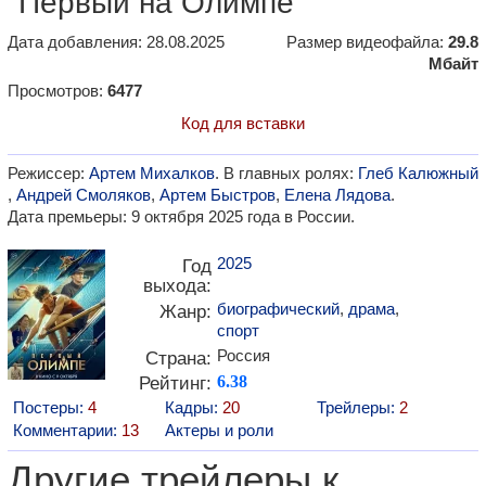
"Первый на Олимпе"
Дата добавления: 28.08.2025
Размер видеофайла:
29.8
Мбайт
Просмотров:
6477
Код для вставки
Режиссер:
Артем Михалков
. В главных ролях:
Глеб Калюжный
,
Андрей Смоляков
,
Артем Быстров
,
Елена Лядова
.
Дата премьеры: 9 октября 2025 года в России.
2025
Год
выхода:
биографический
,
драма
,
Жанр:
спорт
Россия
Страна:
Рейтинг:
6.38
Постеры:
4
Кадры:
20
Трейлеры:
2
Комментарии:
13
Актеры и роли
Другие трейлеры к