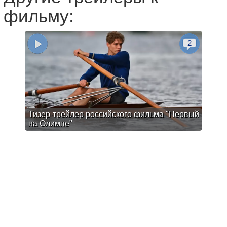
фильму:
2
Тизер-трейлер российского фильма "Первый
на Олимпе"