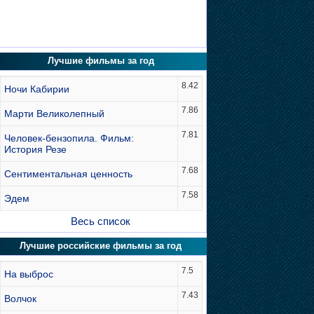
Лучшие фильмы за год
8.42
Ночи Кабирии
7.86
Марти Великолепный
7.81
Человек-бензопила. Фильм:
История Резе
7.68
Сентиментальная ценность
7.58
Эдем
Весь список
Лучшие российские фильмы за год
7.5
На выброс
7.43
Волчок