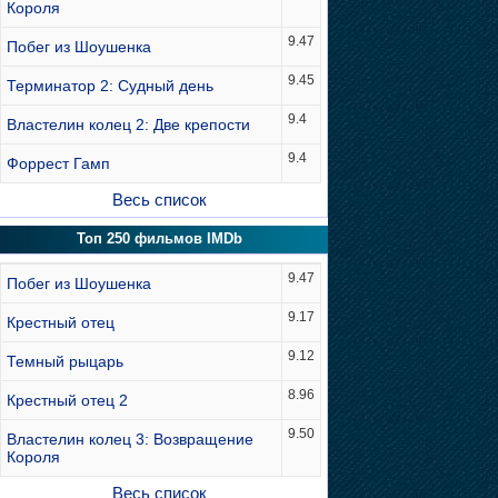
Короля
9.47
Побег из Шоушенка
9.45
Терминатор 2: Судный день
9.4
Властелин колец 2: Две крепости
9.4
Форрест Гамп
Весь список
Топ 250 фильмов IMDb
9.47
Побег из Шоушенка
9.17
Крестный отец
9.12
Темный рыцарь
8.96
Крестный отец 2
9.50
Властелин колец 3: Возвращение
Короля
Весь список