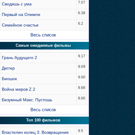
7.07
Сводишь с ума
6.38
Первый на Олимпе
6.2
Семейное счастье
Весь список
Самые ожидаемые фильмы
9.17
Грань будущего 2
9.09
Диггер
9.00
Биошок
8.68
Война миров Z 2
8.60
Безумный Макс: Пустошь
Весь список
Топ 100 фильмов
9.5
Властелин колец 3: Возвращение