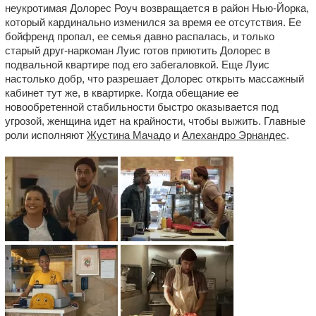
неукротимая Долорес Роуч возвращается в район Нью-Йорка,
который кардинально изменился за время ее отсутствия. Ее
бойфренд пропал, ее семья давно распалась, и только
старый друг-наркоман Луис готов приютить Долорес в
подвальной квартире под его забегаловкой. Еще Луис
настолько добр, что разрешает Долорес открыть массажный
кабинет тут же, в квартирке. Когда обещание ее
новообретенной стабильности быстро оказывается под
угрозой, женщина идет на крайности, чтобы выжить. Главные
роли исполняют
Жустина Мачадо
и
Алехандро Эрнандес
.