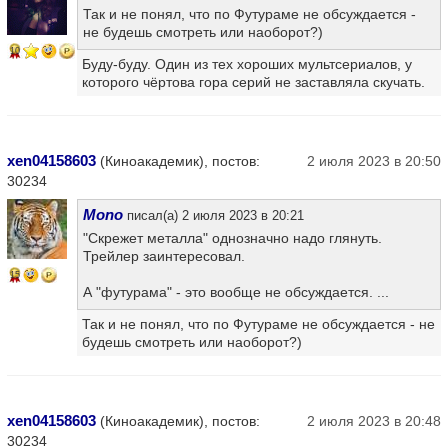
Так и не понял, что по Футураме не обсуждается -
не будешь смотреть или наоборот?)
10
Буду-буду. Один из тех хороших мультсериалов, у
которого чёртова гора серий не заставляла скучать.
xen04158603
(Киноакадемик), постов:
2 июля 2023 в 20:50
30234
Mono
писал(а) 2 июля 2023 в 20:21
"Скрежет металла" однозначно надо глянуть.
Трейлер заинтересовал.
15
А "футурама" - это вообще не обсуждается. ...
Так и не понял, что по Футураме не обсуждается - не
будешь смотреть или наоборот?)
xen04158603
(Киноакадемик), постов:
2 июля 2023 в 20:48
30234