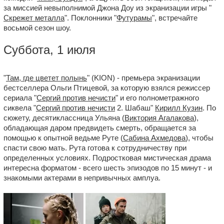
за миссией невыполнимой Джона Доу из экранизации игры "
Скрежет металла
". Поклонники "
Футурамы
", встречайте
восьмой сезон шоу.
Суббота, 1 июля
"
Там, где цветет полынь
" (KION) - премьера экранизации
бестселлера Ольги Птицевой, за которую взялся режиссер
сериала "
Сергий против нечисти
" и его полнометражного
сиквела "
Сергий против нечисти
2. Шабаш"
Кирилл Кузин
. По
сюжету, десятиклассница Ульяна (
Виктория Агалакова
),
обладающая даром предвидеть смерть, обращается за
помощью к опытной ведьме Руте (
Сабина Ахмедова
), чтобы
спасти свою мать. Рута готова к сотрудничеству при
определенных условиях. Подростковая мистическая драма
интересна форматом - всего шесть эпизодов по 15 минут - и
знакомыми актерами в непривычных амплуа.