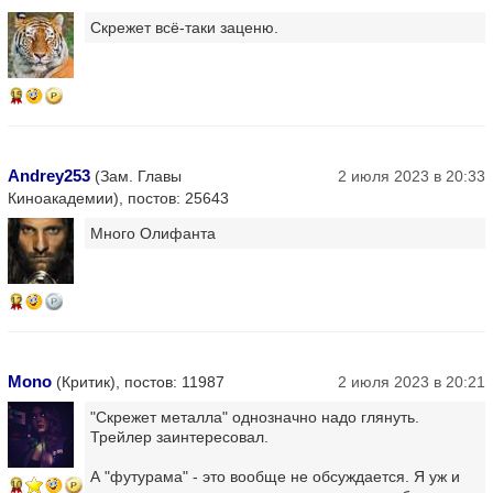
Скрежет всё-таки заценю.
15
Andrey253
(Зам. Главы
2 июля 2023 в 20:33
Киноакадемии), постов: 25643
Много Олифанта
12
Mono
(Критик), постов: 11987
2 июля 2023 в 20:21
"Скрежет металла" однозначно надо глянуть.
Трейлер заинтересовал.
А "футурама" - это вообще не обсуждается. Я уж и
10