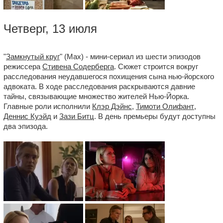
Четверг, 13 июля
"
Замкнутый круг
" (Max) - мини-сериал из шести эпизодов
режиссера
Стивена Содерберга
. Сюжет строится вокруг
расследования неудавшегося похищения сына нью-йорского
адвоката. В ходе расследования раскрываются давние
тайны, связывающие множество жителей Нью-Йорка.
Главные роли исполнили
Клэр Дэйнс
,
Тимоти Олифант
,
Деннис Куэйд
и
Зази Битц
. В день премьеры будут доступны
два эпизода.