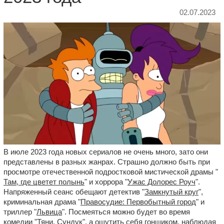
02.07.2023
В июле 2023 года новых сериалов не очень много, зато они
представлены в разных жанрах. Страшно должно быть при
просмотре отечественной подростковой мистической драмы "
Там, где цветет полынь
" и хоррора "
Ужас Долорес Роуч
".
Напряженный сеанс обещают детектив "
Замкнутый круг
",
криминальная драма "
Правосудие: Первобытный город
" и
триллер "
Львица
". Посмеяться можно будет во время
комедии "
Тяни, Сундук
", а ощутить себя гонщиком, наблюдая