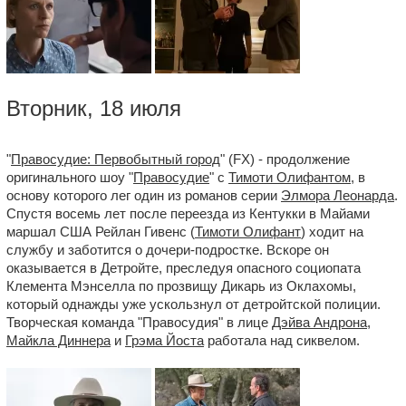
Вторник, 18 июля
"
Правосудие: Первобытный город
" (FX) - продолжение
оригинального шоу "
Правосудие
" с
Тимоти Олифантом
, в
основу которого лег один из романов серии
Элмора Леонарда
.
Спустя восемь лет после переезда из Кентукки в Майами
маршал США Рейлан Гивенс (
Тимоти Олифант
) ходит на
службу и заботится о дочери-подростке. Вскоре он
оказывается в Детройте, преследуя опасного социопата
Клемента Мэнселла по прозвищу Дикарь из Оклахомы,
который однажды уже ускользнул от детройтской полиции.
Творческая команда "Правосудия" в лице
Дэйва Андрона
,
Майкла Диннера
и
Грэма Йоста
работала над сиквелом.