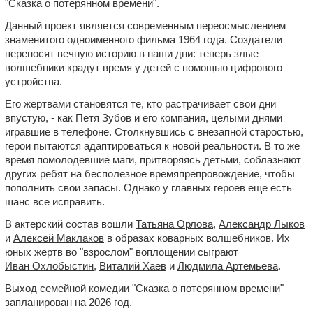
"Сказка о потерянном времени".
Данный проект является современным переосмыслением
знаменитого одноименного фильма 1964 года. Создатели
переносят вечную историю в наши дни: теперь злые
волшебники крадут время у детей с помощью цифрового
устройства.
Его жертвами становятся те, кто растрачивает свои дни
впустую, - как Петя Зубов и его компания, целыми днями
игравшие в телефоне. Столкнувшись с внезапной старостью,
герои пытаются адаптироваться к новой реальности. В то же
время помолодевшие маги, притворяясь детьми, соблазняют
других ребят на бесполезное времяпрепровождение, чтобы
пополнить свои запасы. Однако у главных героев еще есть
шанс все исправить.
В актерский состав вошли
Татьяна Орлова
,
Александр Лыков
и
Алексей Маклаков
в образах коварных волшебников. Их
юных жертв во "взрослом" воплощении сыграют
Иван Охлобыстин
,
Виталий Хаев
и
Людмила Артемьева
.
Выход семейной комедии "Сказка о потерянном времени"
запланирован на 2026 год.