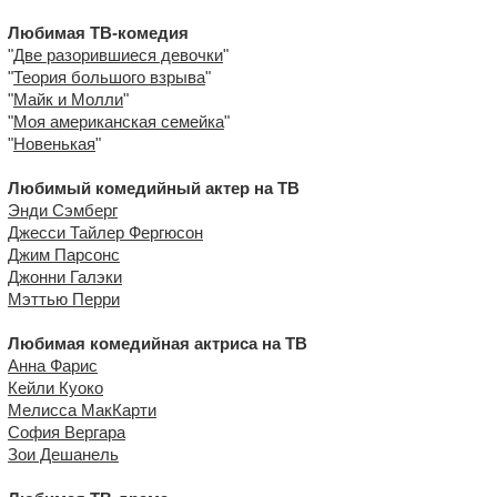
Любимая ТВ-комедия
"
Две разорившиеся девочки
"
"
Теория большого взрыва
"
"
Майк и Молли
"
"
Моя американская семейка
"
"
Новенькая
"
Любимый комедийный актер на ТВ
Энди Сэмберг
Джесси Тайлер Фергюсон
Джим Парсонс
Джонни Галэки
Мэттью Перри
Любимая комедийная актриса на ТВ
Анна Фарис
Кейли Куоко
Мелисса МакКарти
София Вергара
Зои Дешанель