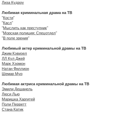
Лиза Кудроу
Любимая криминальная драма на ТВ
"
Кости
"
"
Касл
"
"
Мыслить как преступник
"
"
Морская полиция: Спецотдел
"
"
В поле зрения
"
Любимый актер криминальной драмы на ТВ
Джим Кэвизел
ЛЛ Кул Джей
Марк Хэрмон
Натан Филлион
Шемар Мур
Любимая актриса криминальной драмы на ТВ
Эмили Дешанель
Люси Лью
Маришка Харгитей
Поли Перретт
Стана Катик