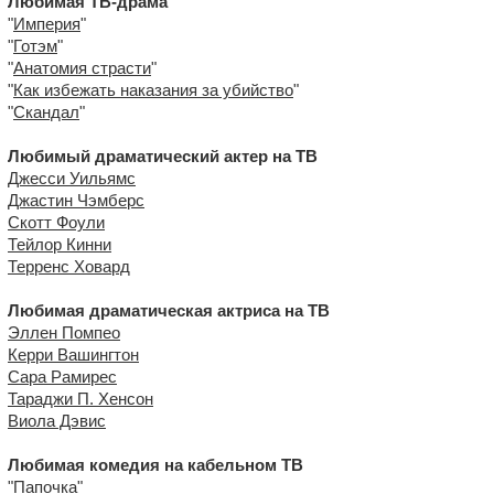
Любимая ТВ-драма
"
Империя
"
"
Готэм
"
"
Анатомия страсти
"
"
Как избежать наказания за убийство
"
"
Скандал
"
Любимый драматический актер на ТВ
Джесси Уильямс
Джастин Чэмберс
Скотт Фоули
Тейлор Кинни
Терренс Ховард
Любимая драматическая актриса на ТВ
Эллен Помпео
Керри Вашингтон
Сара Рамирес
Тараджи П. Хенсон
Виола Дэвис
Любимая комедия на кабельном ТВ
"
Папочка
"