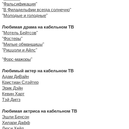
"
Фальсификация
"
"
В Филадельфии всегда солнечно
"
"
Молодые и голодные
"
Любимая драма на кабельном ТВ
"
Мотель Бейтсов
"
"
Фостеры
"
"
Милые обманщицы
"
"
Риццоли и Айлс
"
"
Форс-мажоры
"
Любимый актер на кабельном ТВ
Адам ДиВайн
Кристиан Слэйтер
Эрик Дэйн
Кевин Харт
Тэй Диггз
Любимая актриса на кабельном ТВ
Эшли Бенсон
Хилари Дафф
Люси Хейл