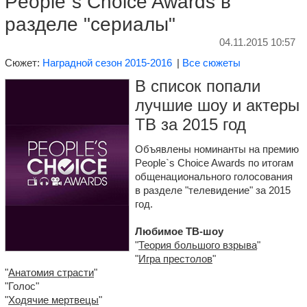
People`s Choice Awards в
разделе "сериалы"
04.11.2015 10:57
Сюжет:
Наградной сезон 2015-2016
|
Все сюжеты
В список попали
лучшие шоу и актеры
ТВ за 2015 год
Объявлены номинанты на премию
People`s Choice Awards по итогам
общенационального голосования
в разделе "телевидение" за 2015
год.
Любимое ТВ-шоу
"
Теория большого взрыва
"
"
Игра престолов
"
"
Анатомия страсти
"
"Голос"
"
Ходячие мертвецы
"