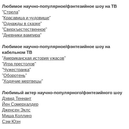
Любимое научно-популярное/фэнтезийное шоу на ТВ
"
Стрела
"
"
Красавица и чудовище
"
"
Однажды в сказке
"
"
Сверхъестественное
"
"
Дневники вампира
"
Любимое научно-популярное/фэнтезийное шоу на
кабельном ТВ
"
Американская история ужасов
"
"
Игра престолов
"
"
Чужестранка
"
"
Оборотень
"
"
Ходячие мертвецы
"
Любимый актер научно-популярного/фэнтезийного шоу
Дэвид Теннант
Йен Сомерхалдер
Дженсен Эклс
Миша Коллинз
Сэм Юэн