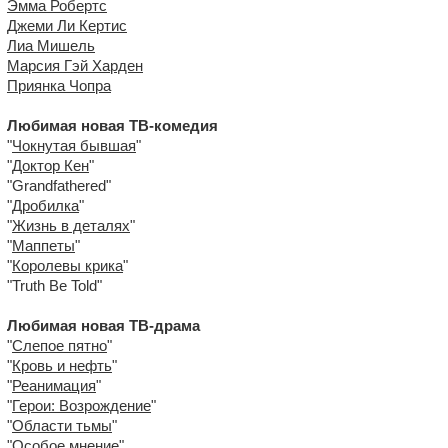
Эмма Робертс
Джеми Ли Кертис
Лиа Мишель
Марсия Гэй Харден
Приянка Чопра
Любимая новая ТВ-комедия
"
Чокнутая бывшая
"
"
Доктор Кен
"
"Grandfathered"
"
Дробилка
"
"
Жизнь в деталях
"
"
Маппеты
"
"
Королевы крика
"
"Truth Be Told"
Любимая новая ТВ-драма
"
Слепое пятно
"
"
Кровь и нефть
"
"
Реанимация
"
"
Герои: Возрождение
"
"
Области тьмы
"
"
Особое мнение
"