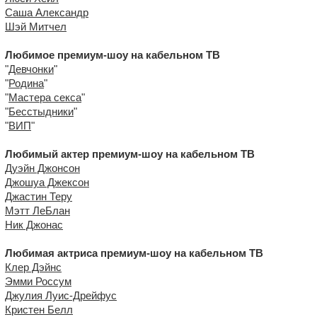
Саша Александр
Шэй Митчел
Любимое премиум-шоу на кабельном ТВ
"
Девчонки
"
"
Родина
"
"
Мастера секса
"
"
Бесстыдники
"
"
ВИП
"
Любимый актер премиум-шоу на кабельном ТВ
Дуэйн Джонсон
Джошуа Джексон
Джастин Теру
Мэтт ЛеБлан
Ник Джонас
Любимая актриса премиум-шоу на кабельном ТВ
Клер Дэйнс
Эмми Россум
Джулия Луис-Дрейфус
Кристен Белл