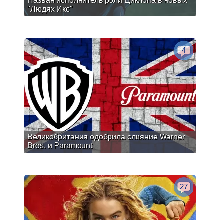
Назван исполнитель роли Циклопа в новых
"Людях Икс"
4
Великобритания одобрила слияние Warner
Bros. и Paramount
27