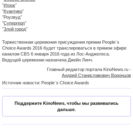
"
Игрок
"
"
Куантико
"
"Роузвуд"
"
Супергерл
"
"
Злой город
"
Торжественная церемония присуждения премии People`s
Choice Awards 2016 будет транслироваться в прямом эфире
каналом CBS 6 января 2016 года из Лос-Анджелеса.
Ведущей церемонии назначена Джейн Линч.
Главный редактор портала KinoNews.ru -
Андрей Станиславович Воронцов
Источник новости: People`s Choice Awards
Поддержите KinoNews, чтобы мы развивались
дальше.