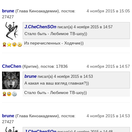
brune
(Глава Киноакадемии), постов:
4 ноября 2015 в 15:05
27427
J.CheChenSOn
писал(а) 4 ноября 2015 в 14:57
Стало быть - Любимое ТВ-шоу))
Из перечисленных - Ходячие))
17
CheChen
(Критик), постов: 17836
4 ноября 2015 в 14:57
brune
писал(а) 4 ноября 2015 в 14:53
А какая на ваш взгляд главная?))
Стало быть - Любимое ТВ-шоу))
14
brune
(Глава Киноакадемии), постов:
4 ноября 2015 в 14:53
27427
J.CheChenSOn
писал(а) 4 ноября 2015 в 14:48