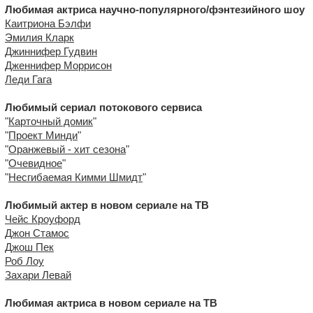
Любимая актриса научно-популярного/фэнтезийного шоу
Каитриона Бэлфи
Эмилия Кларк
Джиннифер Гудвин
Дженнифер Моррисон
Леди Гага
Любимый сериал потокового сервиса
"
Карточный домик
"
"
Проект Минди
"
"
Оранжевый - хит сезона
"
"
Очевидное
"
"
Несгибаемая Кимми Шмидт
"
Любимый актер в новом сериале на ТВ
Чейс Кроуфорд
Джон Стамос
Джош Пек
Роб Лоу
Захари Левай
Любимая актриса в новом сериале на ТВ