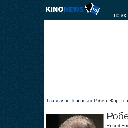
НОВОС
Главная
»
Персоны
»
Роберт Форстер
Робе
Robert For