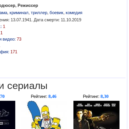
одюсер, Режиссер
ама
,
криминал
,
триллер
,
боевик
,
комедия
ния: 13.07.1941. Дата смерти: 11.10.2019
х:
1
:
1
и видео:
73
1
афия:
171
и сериалы
,70
8,46
8,30
Рейтинг:
Рейтинг: