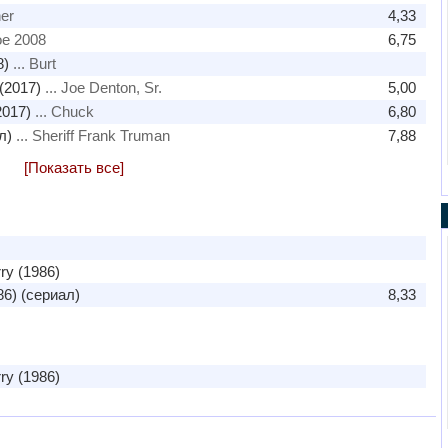
her
4,33
oe 2008
6,75
8)
... Burt
(2017)
... Joe Denton, Sr.
5,00
017)
... Chuck
6,80
л)
... Sheriff Frank Truman
7,88
[Показать все]
ry (1986)
6) (сериал)
8,33
ry (1986)