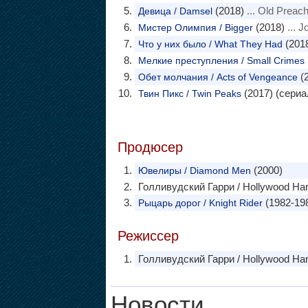
(2018)
... Old Preac
Девица / Damsel
(2018)
... J
Мистер Олимпия / Bigger
(201
Что у них было / What They Had
Мелкие преступления / Small Crimes
(2
Обет молчания / Acts of Vengeance
(2017) (сериа
Твин Пикс / Twin Peaks
Продюсер
(2000)
Ювелиры / Diamond Men
Голливудский Гарри / Hollywood Har
(1982-198
Рыцарь дорог / Knight Rider
Режиссер
Голливудский Гарри / Hollywood Har
Новости