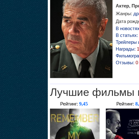
Актер, Пр
Жанры:
др
Дата рожде
В новостя
В статьях
Трейлеры 
Награды:
Фильмогр
Отзывы:
0
Лучшие фильмы 
9,45
8
Рейтинг:
Рейтинг: