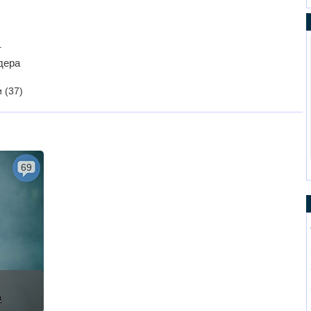
т
дера
и
(37)
69
а