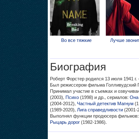
Во все тяжкие
Лучше звони
Биография
Роберт Форстер родился 13 июля 1941 г. -
Был режиссером фильма Голливудский Га
Принимал участие в съемках и озвучив
(2003),
Психо
(1998) и др., сериалов:
Она
(2004-2012),
Частный детектив Магнум
(1
(1989-2020),
Лига справедливости
(2001-
Выполнял функции продюсера фильмов
Рыцарь дорог
(1982-1986).