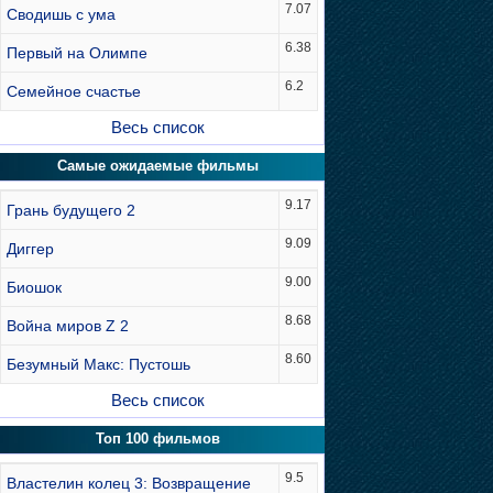
7.07
Сводишь с ума
6.38
Первый на Олимпе
6.2
Семейное счастье
Весь список
Самые ожидаемые фильмы
9.17
Грань будущего 2
9.09
Диггер
9.00
Биошок
8.68
Война миров Z 2
8.60
Безумный Макс: Пустошь
Весь список
Топ 100 фильмов
9.5
Властелин колец 3: Возвращение