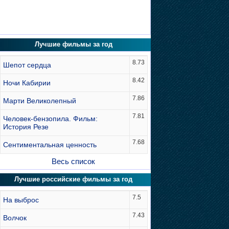
Лучшие фильмы за год
8.73
Шепот сердца
8.42
Ночи Кабирии
7.86
Марти Великолепный
7.81
Человек-бензопила. Фильм:
История Резе
7.68
Сентиментальная ценность
Весь список
Лучшие российские фильмы за год
7.5
На выброс
7.43
Волчок