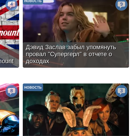
НОВОСТЬ
4
9
Дэвид Заслав забыл упомянуть
провал "Супергерл" в отчете о
mount
доходах
НОВОСТЬ
8
3