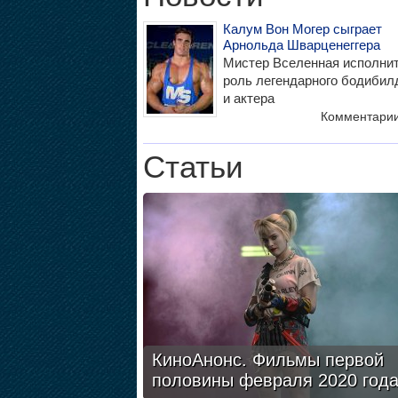
Калум Вон Могер сыграет
Арнольда Шварценеггера
Мистер Вселенная исполни
роль легендарного бодибил
и актера
Комментари
Статьи
КиноАнонс. Фильмы первой
половины февраля 2020 год