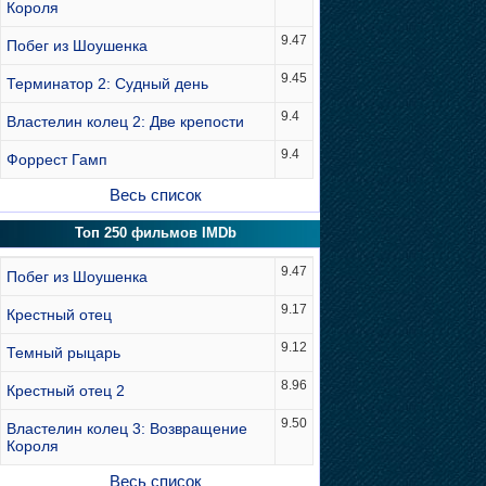
Короля
9.47
Побег из Шоушенка
9.45
Терминатор 2: Судный день
9.4
Властелин колец 2: Две крепости
9.4
Форрест Гамп
Весь список
Топ 250 фильмов IMDb
9.47
Побег из Шоушенка
9.17
Крестный отец
9.12
Темный рыцарь
8.96
Крестный отец 2
9.50
Властелин колец 3: Возвращение
Короля
Весь список