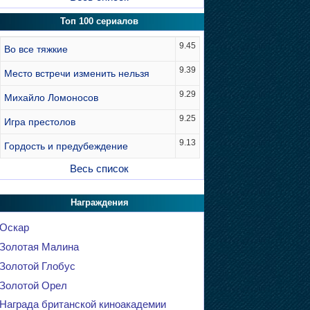
Топ 100 сериалов
9.45
Во все тяжкие
9.39
Место встречи изменить нельзя
9.29
Михайло Ломоносов
9.25
Игра престолов
9.13
Гордость и предубеждение
Весь список
Награждения
Оскар
Золотая Малина
Золотой Глобус
Золотой Орел
Награда британской киноакадемии