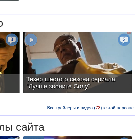
о
3
2
Тизер шестого сезона сериала
"Лучше звоните Солу"
Все трейлеры и видео (
73
) к этой персоне
лы сайта