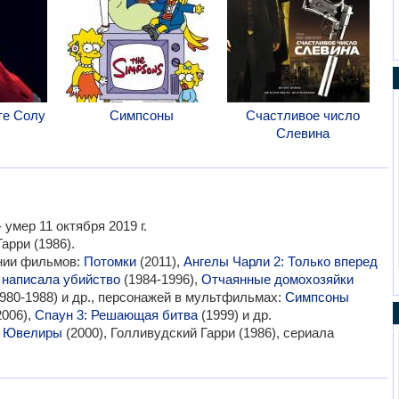
те Солу
Симпсоны
Счастливое число
Слевина
 умер 11 октября 2019 г.
рри (1986).
ании фильмов:
Потомки
(2011),
Ангелы Чарли 2: Только вперед
 написала убийство
(1984-1996),
Отчаянные домохозяйки
980-1988) и др., персонажей в мультфильмах:
Симпсоны
2006),
Спаун 3: Решающая битва
(1999) и др.
:
Ювелиры
(2000), Голливудский Гарри (1986), сериала