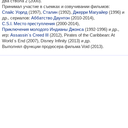
два ствола 2 (2000).
Принимал участие в съемках и озвучивании фильмов:
Спайс Уорлд
(1997),
Сталин
(1992),
Джерри Магуайер
(1996) и
др., сериалов:
Аббатство Даунтон
(2010-2014),
C.S.I. Место преступления
(2000-2014),
Приключения молодого Индианы Джонса
(1992-1996) и др.,
игр:
Assassin`s Creed III
(2012), Pirates of the Caribbean: At
World`s End (2007), Disney Infinity (2013) и др.
Выполнял функции продюсера фильма Void (2013).