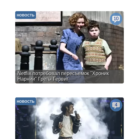
НОВОСТЬ
10
Netflix потребовал пересъемок "Хроник
Нарнии" Греты Гервиг
НОВОСТЬ
4