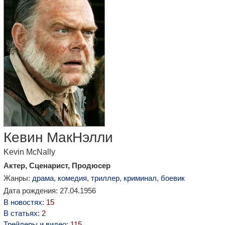
Кевин МакНэлли
Kevin McNally
Актер, Сценарист, Продюсер
Жанры:
драма
,
комедия
,
триллер
,
криминал
,
боевик
Дата рождения: 27.04.1956
В новостях:
15
В статьях:
2
Трейлеры и видео:
115