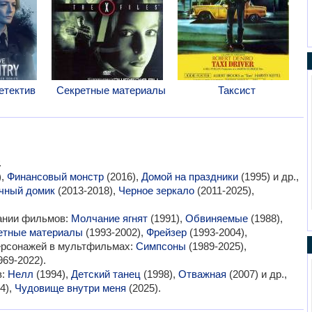
етектив
Секретные материалы
Таксист
.
),
Финансовый монстр
(2016),
Домой на праздники
(1995) и др.,
чный домик
(2013-2018),
Черное зеркало
(2011-2025),
.
вании фильмов:
Молчание ягнят
(1991),
Обвиняемые
(1988),
етные материалы
(1993-2002),
Фрейзер
(1993-2004),
персонажей в мультфильмах:
Симпсоны
(1989-2025),
969-2022).
в:
Нелл
(1994),
Детский танец
(1998),
Отважная
(2007) и др.,
4),
Чудовище внутри меня
(2025).