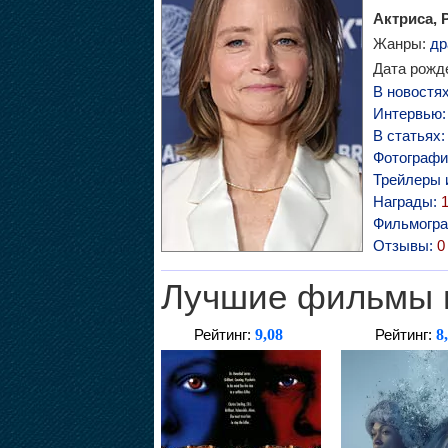
Актриса, 
Жанры:
др
Дата рожде
В новостя
Интервью
В статьях
Фотографи
Трейлеры 
Награды:
Фильмогр
Отзывы:
0
Лучшие фильмы 
9,08
8
Рейтинг:
Рейтинг: