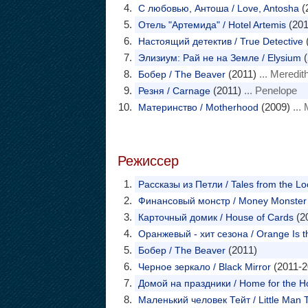
(
С любовью, Антоша / Love, Antosha
(201
Отель "Артемида" / Hotel Artemis
(
Настоящий детектив / True Detective
(
Элизиум: Рай не на Земле / Elysium
(2011)
... Meredit
Бобер / The Beaver
(2011)
... Penelope
Резня / Carnage
(2009)
...
Материнство / Motherhood
Режиссер
Рассказы из Петли / Tales from the L
Финансовый монстр / Money Monster
(2
Карточный домик / House of Cards
Оранжевый - хит сезона / Orange Is t
(2011)
Бобер / The Beaver
(2011-2
Черное зеркало / Black Mirror
Домой на праздники / Home for the Ho
Маленький человек Тейт / Little Man 