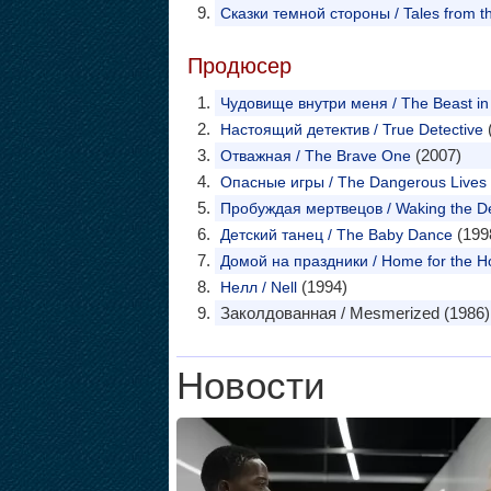
Сказки темной стороны / Tales from t
Продюсер
Чудовище внутри меня / The Beast i
(
Настоящий детектив / True Detective
(2007)
Отважная / The Brave One
Опасные игры / The Dangerous Lives o
Пробуждая мертвецов / Waking the D
(199
Детский танец / The Baby Dance
Домой на праздники / Home for the Ho
(1994)
Нелл / Nell
Заколдованная / Mesmerized (1986)
Новости