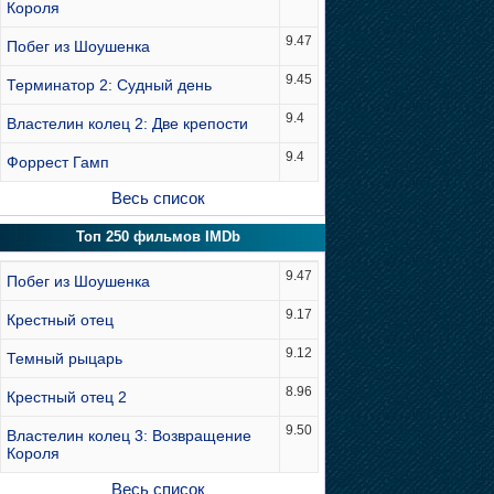
Короля
9.47
Побег из Шоушенка
9.45
Терминатор 2: Судный день
9.4
Властелин колец 2: Две крепости
9.4
Форрест Гамп
Весь список
Топ 250 фильмов IMDb
9.47
Побег из Шоушенка
9.17
Крестный отец
9.12
Темный рыцарь
8.96
Крестный отец 2
9.50
Властелин колец 3: Возвращение
Короля
Весь список