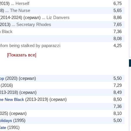
2019)
... Herself
6,75
8)
... The Nurse
5,65
2014-2024) (сериал)
... Liz Danvers
8,86
2013)
... Secretary Rhodes
7,65
h Black
7,36
8,08
 Mom being stalked by paparazzi
4,25
[Показать все]
(2020) (сериал)
5,50
oop
(2016)
7,29
013-2018) (сериал)
8,49
(2013-2019) (сериал)
8,50
he New Black
7,36
025) (сериал)
8,10
(1995)
5,00
lidays
(1991)
Tate