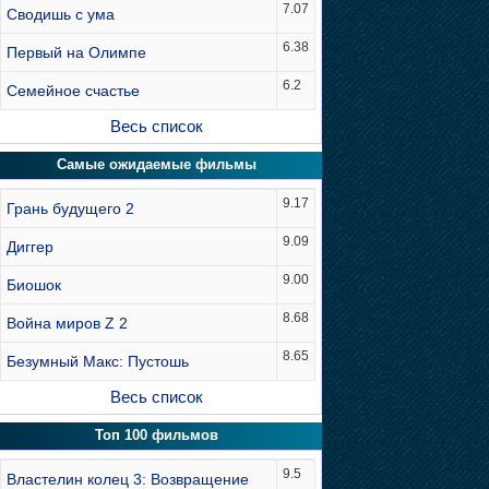
7.07
Сводишь с ума
6.38
Первый на Олимпе
6.2
Семейное счастье
Весь список
Самые ожидаемые фильмы
9.17
Грань будущего 2
9.09
Диггер
9.00
Биошок
8.68
Война миров Z 2
8.65
Безумный Макс: Пустошь
Весь список
Топ 100 фильмов
9.5
Властелин колец 3: Возвращение