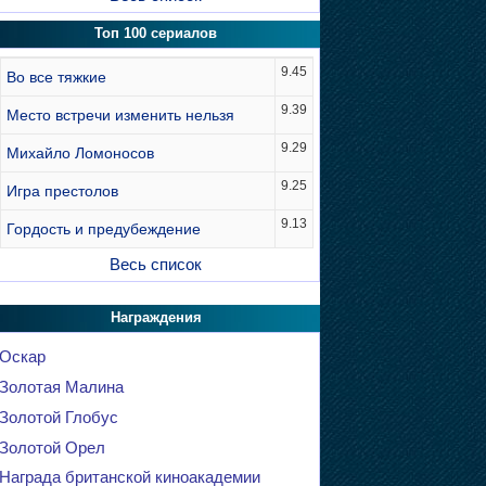
Топ 100 сериалов
9.45
Во все тяжкие
9.39
Место встречи изменить нельзя
9.29
Михайло Ломоносов
9.25
Игра престолов
9.13
Гордость и предубеждение
Весь список
Награждения
Оскар
Золотая Малина
Золотой Глобус
Золотой Орел
Награда британской киноакадемии