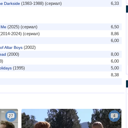
(1983-1988) (сериал)
6,33
he Darkside
(2025) (сериал)
6,50
n Me
2014-2024) (сериал)
8,86
6,00
(2002)
f Altar Boys
(2000)
8,00
ead
8)
6,00
(1995)
5,00
lidays
8,38
27
4