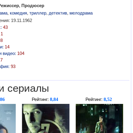
Режиссер, Продюсер
ама
,
комедия
,
триллер
,
детектив
,
мелодрама
ния: 19.11.1962
х:
43
:
1
:
8
и:
14
и видео:
104
17
афия:
93
и сериалы
,86
8,84
8,52
Рейтинг:
Рейтинг: