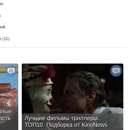
но
а
ной
и
(11)
15
28
жные
асть
Лучшие фильмы триллеры.
ТОП10. Подборка от KinoNews