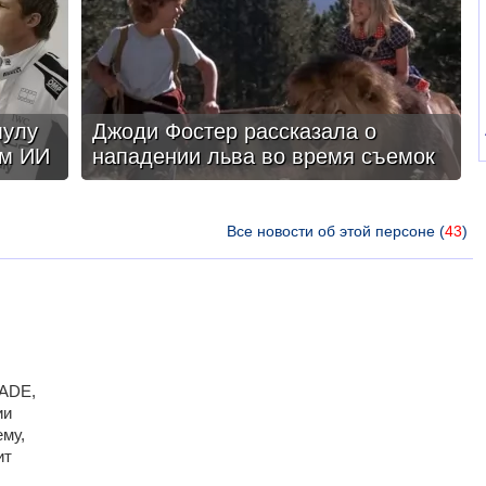
мулу
Джоди Фостер рассказала о
ом ИИ
нападении льва во время съемок
Все новости об этой персоне (
43
)
ADE,
ии
ему,
ит