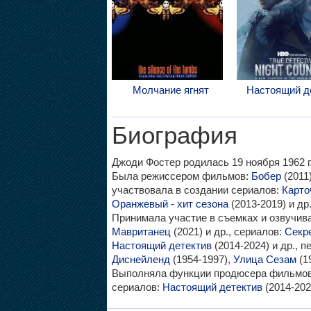
Молчание ягнят
Настоящий д
Биография
Джоди Фостер родилась 19 ноября 1962 г
Была режиссером фильмов:
Бобер
(2011
участвовала в создании сериалов:
Карто
Оранжевый - хит сезона
(2013-2019) и др
Принимала участие в съемках и озвучи
Мавританец
(2021) и др., сериалов:
Секр
Настоящий детектив
(2014-2024) и др., 
Диснейленд
(1954-1997),
Улица Сезам
(1
Выполняла функции продюсера фильмо
сериалов:
Настоящий детектив
(2014-202