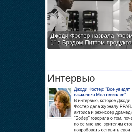
Джоди Фостер назвала "Фор
1" с Брэдом Питтом продукт
Интервью
Джоди Фостер: "Все увидят,
насколько Мел гениален"
В интервью, которое Джоди
Фостер дала журналу PPAR
актриса и режиссер драмед
"Бобер" говорила о том, поч
по ее мнению, зрителям сто
попробовать оставить свои