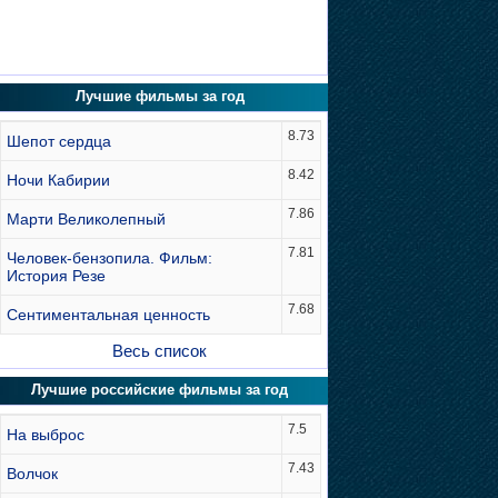
Лучшие фильмы за год
8.73
Шепот сердца
8.42
Ночи Кабирии
7.86
Марти Великолепный
7.81
Человек-бензопила. Фильм:
История Резе
7.68
Сентиментальная ценность
Весь список
Лучшие российские фильмы за год
7.5
На выброс
7.43
Волчок