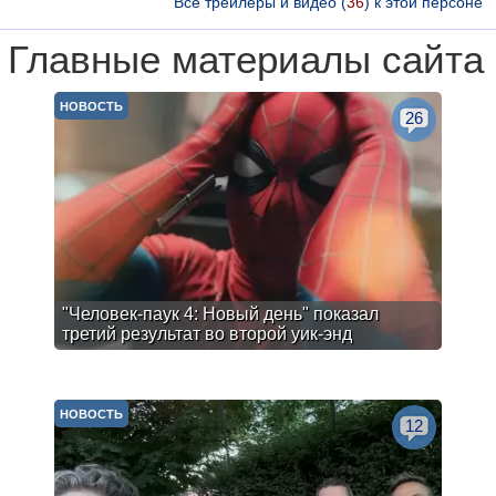
Все трейлеры и видео (
36
) к этой персоне
Главные материалы сайта
НОВОСТЬ
26
"Человек-паук 4: Новый день" показал
третий результат во второй уик-энд
НОВОСТЬ
12