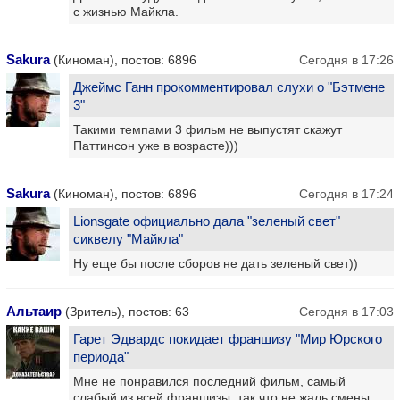
с жизнью Майкла.
Sakura
(Киноман), постов: 6896
Сегодня в 17:26
Джеймс Ганн прокомментировал слухи о "Бэтмене
3"
Такими темпами 3 фильм не выпустят скажут
Паттинсон уже в возрасте)))
Sakura
(Киноман), постов: 6896
Сегодня в 17:24
Lionsgate официально дала "зеленый свет"
сиквелу "Майкла"
Ну еще бы после сборов не дать зеленый свет))
Альтаир
(Зритель), постов: 63
Сегодня в 17:03
Гарет Эдвардс покидает франшизу "Мир Юрского
периода"
Мне не понравился последний фильм, самый
слабый из всей франшизы, так что не жаль смены