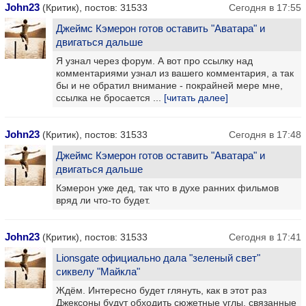
John23
(Критик), постов: 31533
Сегодня в 17:55
Джеймс Кэмерон готов оставить "Аватара" и
двигаться дальше
Я узнал через форум. А вот про ссылку над
комментариями узнал из вашего комментария, а так
бы и не обратил внимание - покрайней мере мне,
ссылка не бросается ...
[читать далее]
John23
(Критик), постов: 31533
Сегодня в 17:48
Джеймс Кэмерон готов оставить "Аватара" и
двигаться дальше
Кэмерон уже дед, так что в духе ранних фильмов
вряд ли что-то будет.
John23
(Критик), постов: 31533
Сегодня в 17:41
Lionsgate официально дала "зеленый свет"
сиквелу "Майкла"
Ждём. Интересно будет глянуть, как в этот раз
Джексоны будут обходить сюжетные углы, связанные