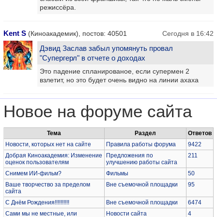
режиссёра.
Kent S
(Киноакадемик), постов: 40501
Сегодня в 16:42
Дэвид Заслав забыл упомянуть провал
"Супергерл" в отчете о доходах
Это падение спланированое, если супермен 2
взлетит, но это будет очень видно на линии ахаха
Новое на форуме сайта
Тема
Раздел
Ответов
Новости, которых нет на сайте
Правила работы форума
9422
Добрая Киноакадемия: Изменение
Предложения по
211
оценок пользователям
улучшению работы сайта
Снимем ИИ-фильм?
Фильмы
50
Ваше творчество за пределом
Вне съемочной площадки
95
сайта
С Днём Рождения!!!!!!!!!!
Вне съемочной площадки
6474
Сами мы не местные, или
Новости сайта
4