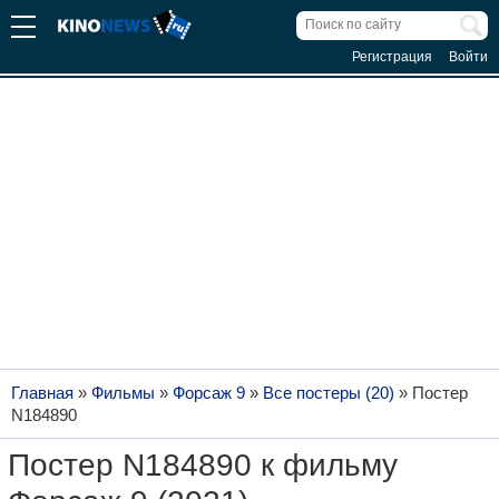
Регистрация
Войти
Главная
»
Фильмы
»
Форсаж 9
»
Все постеры (20)
»
Постер
N184890
Постер N184890 к фильму