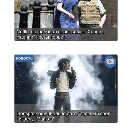
Netflix потребовал пересъемок "Хроник
Нарнии" Греты Гервиг
НОВОСТЬ
2
Lionsgate официально дала "зеленый свет"
сиквелу "Майкла"