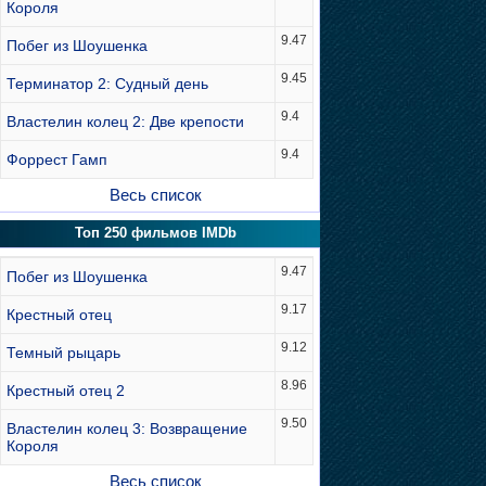
Короля
9.47
Побег из Шоушенка
9.45
Терминатор 2: Судный день
9.4
Властелин колец 2: Две крепости
9.4
Форрест Гамп
Весь список
Топ 250 фильмов IMDb
9.47
Побег из Шоушенка
9.17
Крестный отец
9.12
Темный рыцарь
8.96
Крестный отец 2
9.50
Властелин колец 3: Возвращение
Короля
Весь список