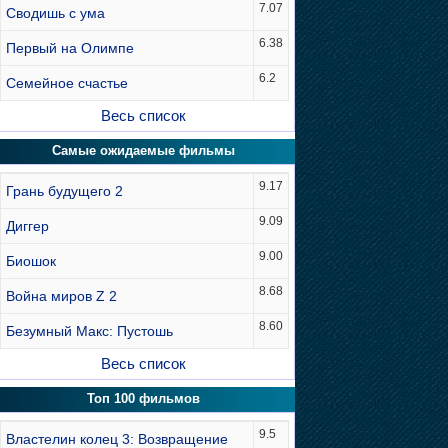
7.07
Сводишь с ума
6.38
Первый на Олимпе
6.2
Семейное счастье
Весь список
Самые ожидаемые фильмы
9.17
Грань будущего 2
9.09
Диггер
9.00
Биошок
8.68
Война миров Z 2
8.60
Безумный Макс: Пустошь
Весь список
Топ 100 фильмов
9.5
Властелин колец 3: Возвращение