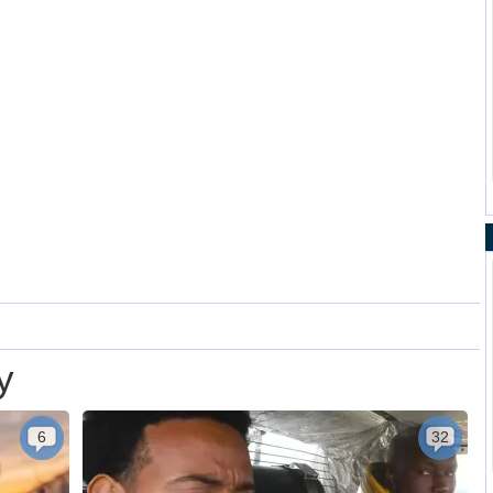
у
6
32