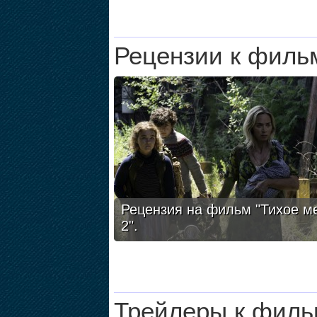
Рецензии к филь
Рецензия на фильм "Тихое м
2".
Трейлеры к филь