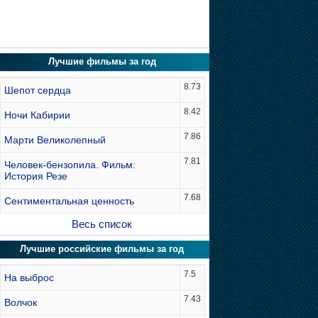
Лучшие фильмы за год
8.73
Шепот сердца
8.42
Ночи Кабирии
7.86
Марти Великолепный
7.81
Человек-бензопила. Фильм:
История Резе
7.68
Сентиментальная ценность
Весь список
Лучшие российские фильмы за год
7.5
На выброс
7.43
Волчок