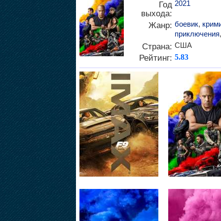
2021
Год
выхода:
боевик
,
крим
Жанр:
приключения
США
Страна:
Рейтинг:
5.83