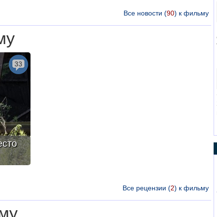
Все новости (
90
) к фильму
му
33
есто
Все рецензии (
2
) к фильму
му