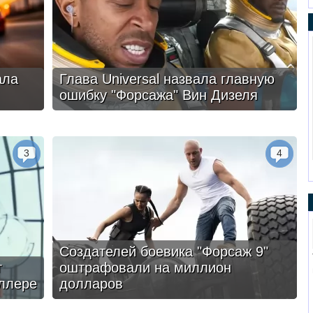
ала
Глава Universal назвала главную
ошибку "Форсажа" Вин Дизеля
3
4
Создателей боевика "Форсаж 9"
г
оштрафовали на миллион
ллере
долларов