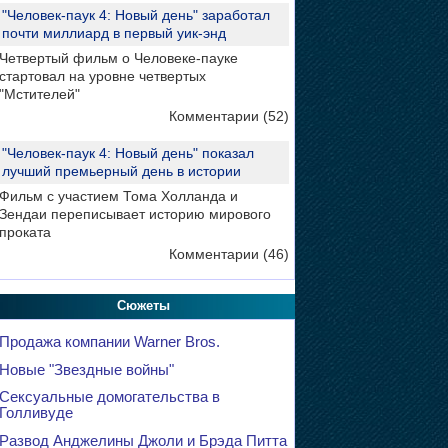
"Человек-паук 4: Новый день" заработал
почти миллиард в первый уик-энд
Четвертый фильм о Человеке-пауке
стартовал на уровне четвертых
"Мстителей"
Комментарии (52)
"Человек-паук 4: Новый день" показал
лучший премьерный день в истории
Фильм с участием Тома Холланда и
Зендаи переписывает историю мирового
проката
Комментарии (46)
Сюжеты
Продажа компании Warner Bros.
Новые "Звездные войны"
Сексуальные домогательства в
Голливуде
Развод Анджелины Джоли и Брэда Питта