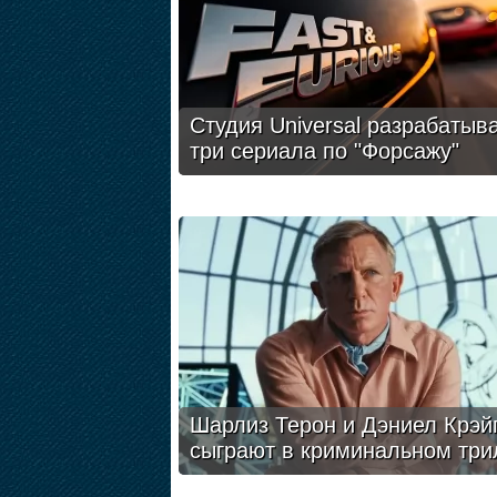
Студия Universal разрабатыв
три сериала по "Форсажу"
Шарлиз Терон и Дэниел Крэй
сыграют в криминальном три