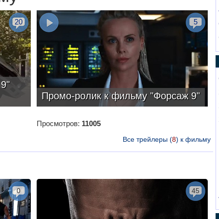
20
5
9"
Промо-ролик к фильму "Форсаж 9"
Просмотров:
11005
Все трейлеры (
8
) к фильму
0
45