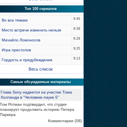
Топ 100 сериалов
9.45
Во все тяжкие
9.39
Место встречи изменить нельзя
9.29
Михайло Ломоносов
9.25
Игра престолов
9.13
Гордость и предубеждение
Весь список
Самые обсуждаемые материалы
Глава Sony надеется на участие Тома
Холланда в "Человеке-пауке 5"
Том Ротман подтвердил, что студия
планирует продолжить историю Питера
Паркера
Комментарии (58)