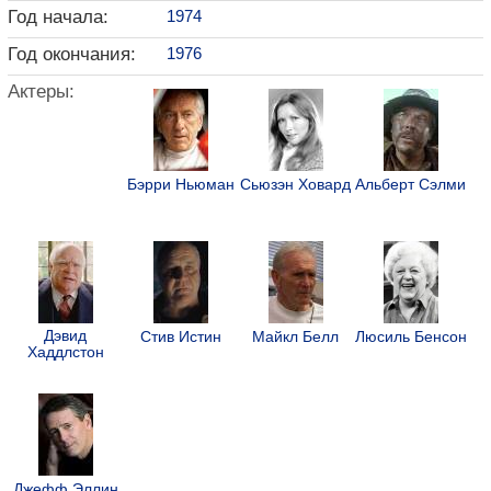
Год начала:
1974
Год окончания:
1976
Актеры:
Бэрри Ньюман
Сьюзэн Ховард
Альберт Сэлми
Дэвид
Стив Истин
Майкл Белл
Люсиль Бенсон
Хаддлстон
Джефф Эллин