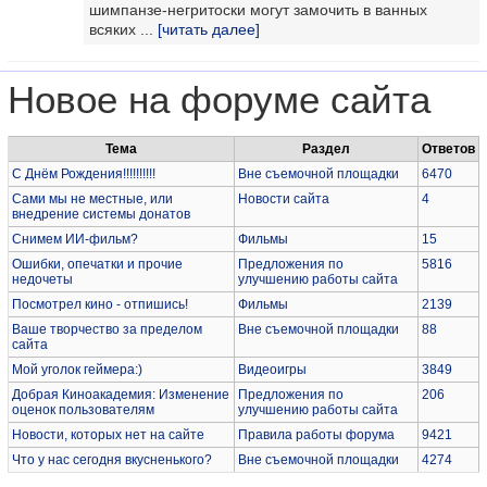
шимпанзе-негритоски могут замочить в ванных
всяких ...
[читать далее]
Новое на форуме сайта
Тема
Раздел
Ответов
С Днём Рождения!!!!!!!!!!
Вне съемочной площадки
6470
Сами мы не местные, или
Новости сайта
4
внедрение системы донатов
Снимем ИИ-фильм?
Фильмы
15
Ошибки, опечатки и прочие
Предложения по
5816
недочеты
улучшению работы сайта
Посмотрел кино - отпишись!
Фильмы
2139
Ваше творчество за пределом
Вне съемочной площадки
88
сайта
Мой уголок геймера:)
Видеоигры
3849
Добрая Киноакадемия: Изменение
Предложения по
206
оценок пользователям
улучшению работы сайта
Новости, которых нет на сайте
Правила работы форума
9421
Что у нас сегодня вкусненького?
Вне съемочной площадки
4274