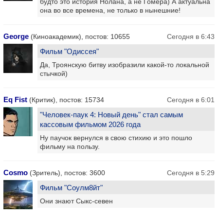
будто это история Нолана, а не Гомера) А актуальна
она во все времена, не только в нынешние!
George
(Киноакадемик), постов: 10655
Сегодня в 6:43
Фильм "Одиссея"
Да, Троянскую битву изобразили какой-то локальной
стычкой)
Eq Fist
(Критик), постов: 15734
Сегодня в 6:01
"Человек-паук 4: Новый день" стал самым
кассовым фильмом 2026 года
Ну паучок вернулся в свою стихию и это пошло
фильму на пользу.
Cosmo
(Зритель), постов: 3600
Сегодня в 5:29
Фильм "Соулм8йт"
Они знают Сыкс-севен