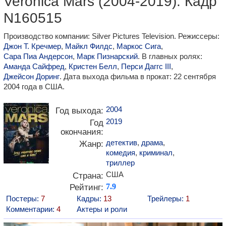
Veronica Mars (2004-2019). Кадр
N160515
Производство компании: Silver Pictures Television. Режиссеры:
Джон Т. Кречмер
,
Майкл Филдс
,
Маркос Сига
,
Сара Пиа Андерсон
,
Марк Пизнарский
. В главных ролях:
Аманда Сайфред
,
Кристен Белл
,
Перси Даггс III
,
Джейсон Доринг
. Дата выхода фильма в прокат: 22 сентября
2004 года в США.
2004
Год выхода:
2019
Год
окончания:
детектив
,
драма
,
Жанр:
комедия
,
криминал
,
триллер
США
Страна:
Рейтинг:
7.9
Постеры:
7
Кадры:
13
Трейлеры:
1
Комментарии:
4
Актеры и роли