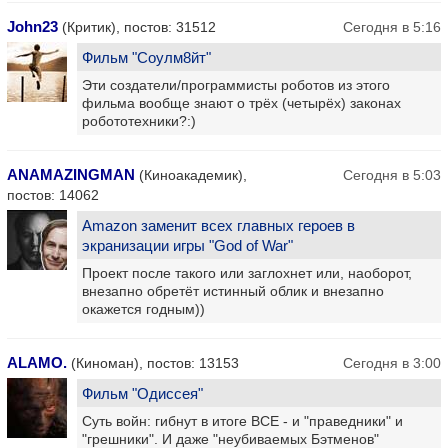
John23
(Критик), постов: 31512
Сегодня в 5:16
Фильм "Соулм8йт"
Эти создатели/программисты роботов из этого
фильма вообще знают о трёх (четырёх) законах
робототехники?:)
ANAMAZINGMAN
(Киноакадемик),
Сегодня в 5:03
постов: 14062
Amazon заменит всех главных героев в
экранизации игры "God of War"
Проект после такого или заглохнет или, наоборот,
внезапно обретёт истинный облик и внезапно
окажется годным))
ALAMO.
(Киноман), постов: 13153
Сегодня в 3:00
Фильм "Одиссея"
Суть войн: гибнут в итоге ВСЕ - и "праведники" и
"грешники". И даже "неубиваемых Бэтменов"