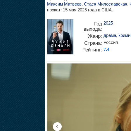
Максим Матвеев
,
Стася Милославская
,
прокат: 15 мая 2025 года в США.
2025
Год
выхода:
драма
,
крими
Жанр:
Россия
Страна:
Рейтинг:
7.4