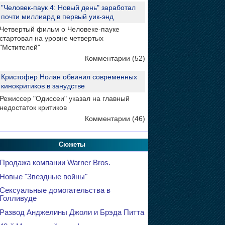
"Человек-паук 4: Новый день" заработал
почти миллиард в первый уик-энд
Четвертый фильм о Человеке-пауке
стартовал на уровне четвертых
"Мстителей"
Комментарии (52)
Кристофер Нолан обвинил современных
кинокритиков в занудстве
Режиссер "Одиссеи" указал на главный
недостаток критиков
Комментарии (46)
Сюжеты
Продажа компании Warner Bros.
Новые "Звездные войны"
Сексуальные домогательства в
Голливуде
Развод Анджелины Джоли и Брэда Питта