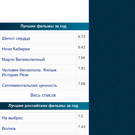
Лучшие фильмы за год
8.73
Шепот сердца
8.42
Ночи Кабирии
7.86
Марти Великолепный
7.81
Человек-бензопила. Фильм:
История Резе
7.68
Сентиментальная ценность
Весь список
Лучшие российские фильмы за год
7.5
На выброс
7.43
Волчок