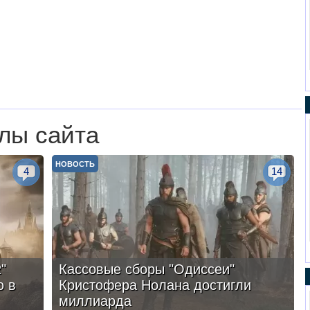
лы сайта
НОВОСТЬ
4
14
"
Кассовые сборы "Одиссеи"
ю в
Кристофера Нолана достигли
миллиарда