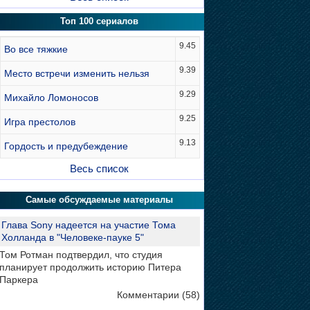
Топ 100 сериалов
9.45
Во все тяжкие
9.39
Место встречи изменить нельзя
9.29
Михайло Ломоносов
9.25
Игра престолов
9.13
Гордость и предубеждение
Весь список
Самые обсуждаемые материалы
Глава Sony надеется на участие Тома
Холланда в "Человеке-пауке 5"
Том Ротман подтвердил, что студия
планирует продолжить историю Питера
Паркера
Комментарии (58)