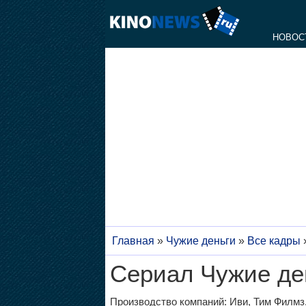
НОВОС
Главная
»
Чужие деньги
»
Все кадры
Сериал Чужие ден
Производство компаний: Иви, Тим Филмз