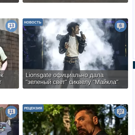
НОВОСТЬ
13
6
ок
Lionsgate официально дала
г
"зеленый свет" сиквелу "Майкла"
РЕЦЕНЗИЯ
11
37