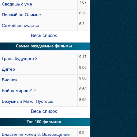
7.07
Сводишь с ума
6.38
Первый на Олимпе
6.2
Семейное счастье
Весь список
Самые ожидаемые фильмы
9.17
Грань будущего 2
9.09
Диггер
9.00
Биошок
8.68
Война миров Z 2
8.65
Безумный Макс: Пустошь
Весь список
Топ 100 фильмов
9.5
Властелин колец 3: Возвращение