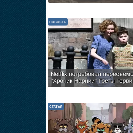
НОВОСТЬ
Netflix потребовал пересъем
"Хроник Нарнии" Греты Герви
СТАТЬЯ