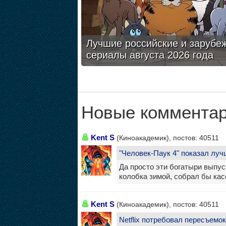
Лучшие российские и зарубе
сериалы августа 2026 года
Новые комментар
Kent S
(Киноакадемик), постов: 40511
"Человек-Паук 4" показал луч
Да просто эти богатыри выпус
колобка зимой, собрал бы кас
Kent S
(Киноакадемик), постов: 40511
Netflix потребовал пересъемок