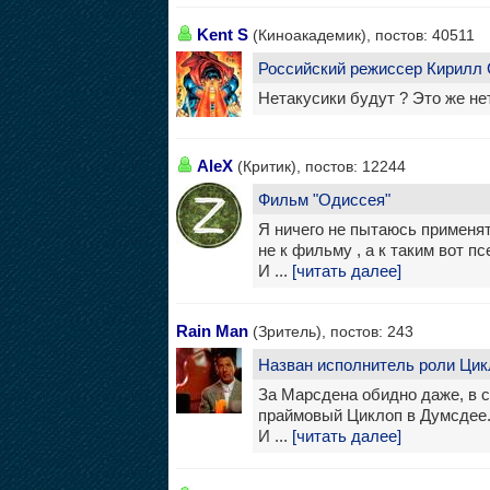
Kent S
(Киноакадемик), постов: 40511
Российский режиссер Кирилл С
Нетакусики будут ? Это же н
AleX
(Критик), постов: 12244
Фильм "Одиссея"
Я ничего не пытаюсь применят
не к фильму , а к таким вот 
И ...
[читать далее]
Rain Man
(Зритель), постов: 243
Назван исполнитель роли Цик
За Марсдена обидно даже, в 
праймовый Циклоп в Думсдее. 
И ...
[читать далее]