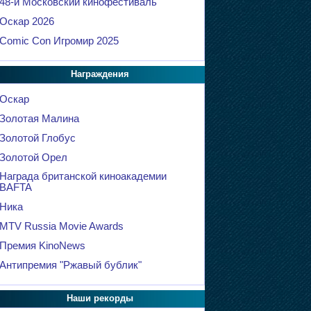
48-й Московский кинофестиваль
Оскар 2026
Comic Con Игромир 2025
Награждения
Оскар
Золотая Малина
Золотой Глобус
Золотой Орел
Награда британской киноакадемии
BAFTA
Ника
MTV Russia Movie Awards
Премия KinoNews
Антипремия "Ржавый бублик"
Наши рекорды