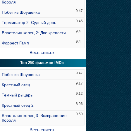
Короля
9.47
Побег из Шоушенка
9.45
Терминатор 2: Судный день
9.4
Властелин колец 2: Две крепости
9.4
Форрест Гамп
Весь список
Топ 250 фильмов IMDb
9.47
Побег из Шоушенка
9.17
Крестный отец
9.12
Темный рыцарь
8.96
Крестный отец 2
9.50
Властелин колец 3: Возвращение
Короля
Весь список