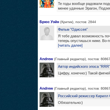
Те годы вообще радовали подо
менее удачные Эрагон, Подзе
Брюс Уэйн
(Критик), постов: 2844
Фильм "Одиссея"
Я тебе давал возможность поч
теперь опустишься ниже. Во-п
[читать далее]
Andrew
(Главный редактор), постов: 8086
Автор индийского эпоса "RRR
Цифру, конечно:) Такой фигне
Andrew
(Главный редактор), постов: 8086
Российский режиссер Кирилл С
Обязательно:)