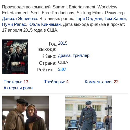
Производство компаний: Summit Entertainment, Worldview
Entertainment, Scott Free Productions, Stillking Films. Режиссер:
Дэниэл Эспиноза
. В главных ролях:
Гэри Олдман
,
Том Харди
,
Нуми Рапас
,
Юэль Киннаман
. Дата выхода фильма в прокат:
17 апреля 2015 года в США.
2015
Год
выхода:
драма
,
триллер
Жанр:
США
Страна:
Рейтинг:
5.07
Постеры:
13
Трейлеры:
4
Комментарии:
22
Актеры и роли