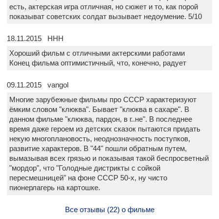
есть, актерская игра отличная, но сюжет и то, как порой
показыват советских солдат вызывает недоумение. 5/10
18.11.2015 HHH
Хороший фильм с отличными актерскими работами
Конец фильма оптимистичный, что, конечно, радует
09.11.2015 vangol
Многие зарубежные фильмы про СССР характеризуют
ёмким словом "клюква". Бывает "клюква в сахаре". В
данном фильме "клюква, пардон, в г..не". В последнее
время даже героем из детских сказок пытаются придать
некую многоплановость, неоднозначность поступков,
развитие характеров. В "44" пошли обратным путем,
вымазывая всех грязью и показывая такой беспросветный
"мордор", что "Голодные дистрикты с сойкой
пересмешницей" на фоне СССР 50-х, ну чисто
пионерлагерь на картошке.
Все отзывы (22) о фильме