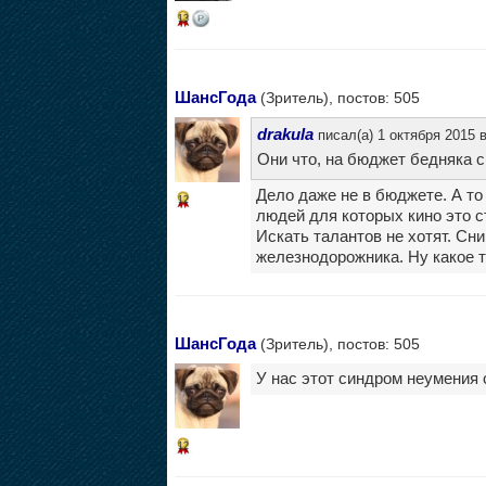
13
ШансГода
(Зритель), постов: 505
drakula
писал(а) 1 октября 2015 в
Они что, на бюджет бедняка 
Дело даже не в бюджете. А то 
12
людей для которых кино это с
Искать талантов не хотят. Сн
железнодорожника. Ну какое т
ШансГода
(Зритель), постов: 505
У нас этот синдром неумения
12