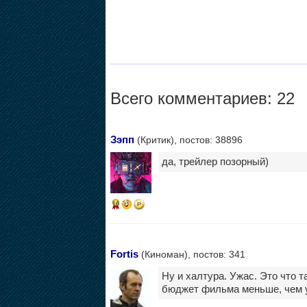
Всего комментариев: 22
Зэпп
(Критик), постов: 38896
да, трейлер позорный)
16
Fortis
(Киноман), постов: 341
Ну и халтура. Ужас. Это что 
бюджет фильма меньше, чем у