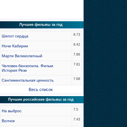
Лучшие фильмы за год
8.73
Шепот сердца
8.42
Ночи Кабирии
7.86
Марти Великолепный
7.81
Человек-бензопила. Фильм:
История Резе
7.68
Сентиментальная ценность
Весь список
Лучшие российские фильмы за год
7.5
На выброс
7.43
Волчок