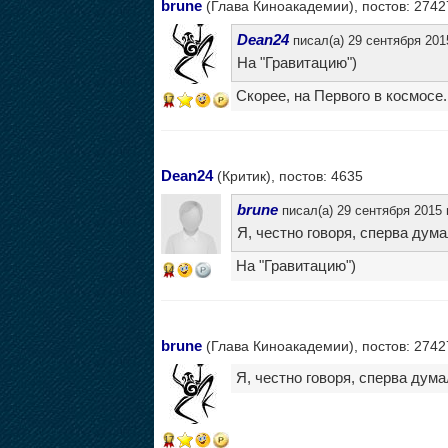
brune
(Глава Киноакадемии), постов: 2742
Dean24
писал(а) 29 сентября 201
На "Гравитацию")
Скорее, на Первого в космосе. 
17
Dean24
(Критик), постов: 4635
brune
писал(а) 29 сентября 2015 
Я, честно говоря, сперва думал
На "Гравитацию")
14
brune
(Глава Киноакадемии), постов: 2742
Я, честно говоря, сперва думал
17