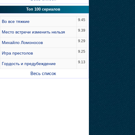
Топ 100 сериалов
9.45
Во все тяжкие
9.39
Место встречи изменить нельзя
9.29
Михайло Ломоносов
9.25
Игра престолов
9.13
Гордость и предубеждение
Весь список