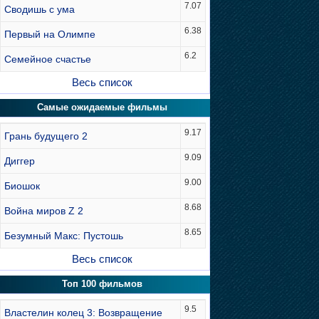
7.07
Сводишь с ума
6.38
Первый на Олимпе
6.2
Семейное счастье
Весь список
Самые ожидаемые фильмы
9.17
Грань будущего 2
9.09
Диггер
9.00
Биошок
8.68
Война миров Z 2
8.65
Безумный Макс: Пустошь
Весь список
Топ 100 фильмов
9.5
Властелин колец 3: Возвращение