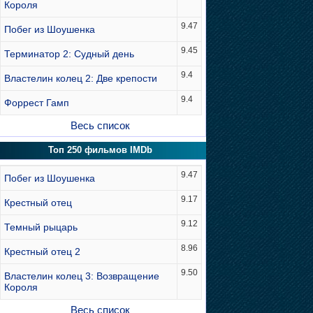
Короля
9.47
Побег из Шоушенка
9.45
Терминатор 2: Судный день
9.4
Властелин колец 2: Две крепости
9.4
Форрест Гамп
Весь список
Топ 250 фильмов IMDb
9.47
Побег из Шоушенка
9.17
Крестный отец
9.12
Темный рыцарь
8.96
Крестный отец 2
9.50
Властелин колец 3: Возвращение
Короля
Весь список