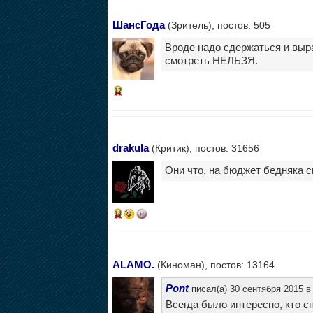
ШансГода
(Зритель), постов: 505
Вроде надо сдержаться и выра
смотреть НЕЛЬЗЯ.
12
drakula
(Критик), постов: 31656
Они что, на бюджет бедняка 
14
ALAMO.
(Киноман), постов: 13164
Pont
писал(а) 30 сентября 2015 в
Всегда было интересно, кто сп