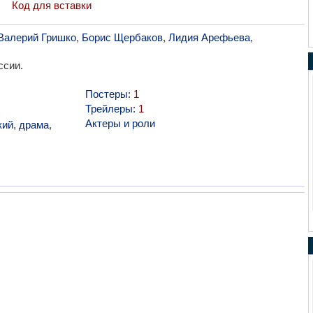
Код для вставки
Валерий Гришко
,
Борис Щербаков
,
Лидия Арефьева
,
ссии.
Постеры:
1
Трейлеры:
1
Актеры и роли
кий
,
драма
,