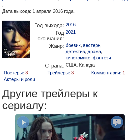
.
Дата выхода: 1 апреля 2016 года.
2016
Год выхода:
2021
Год
окончания:
боевик
,
вестерн
,
Жанр:
детектив
,
драма
,
кинокомикс
,
фэнтези
США, Канада
Страна:
Постеры:
3
Трейлеры:
3
Комментарии:
1
Актеры и роли
Другие трейлеры к
сериалу:
1