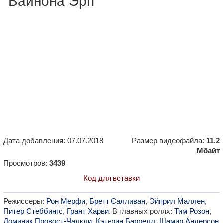
"Вайнона Эрп"
Дата добавления: 07.07.2018
Размер видеофайла:
11.2
Мбайт
Просмотров:
3439
Код для вставки
Режиссеры:
Рон Мерфи
,
Бретт Салливан
,
Эйприл Маллен
,
Питер Стеббингс
,
Грант Харви
. В главных ролях:
Тим Розон
,
Доминик Провост-Чалкли
,
Кэтерин Баррелл
,
Шамир Андерсон