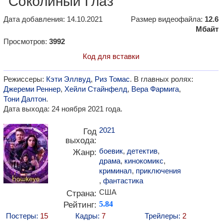
"Соколиный Глаз"
Дата добавления: 14.10.2021
Размер видеофайла:
12.6
Мбайт
Просмотров:
3992
Код для вставки
Режиссеры:
Кэти Эллвуд
,
Риз Томас
. В главных ролях:
Джереми Реннер
,
Хейли Стайнфелд
,
Вера Фармига
,
Тони Далтон
.
Дата выхода: 24 ноября 2021 года.
2021
Год
выхода:
боевик
,
детектив
,
Жанр:
драма
,
кинокомикс
,
криминал
,
приключения
,
фантастика
США
Страна:
Рейтинг:
5.84
Постеры:
15
Кадры:
7
Трейлеры:
2