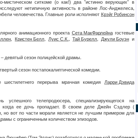
о-мистическом ситкоме (о как!) два "истинно верующих" в
исследуют нетипичную активность в районе Лос-Анджелеса,
 гибели человечества. Главные роли исполняют
Крэйг Робинсон
пулярного анимационного проекта
Сета МакФарлейна
гостевые
еллен
,
Кристен Белл
,
Луис С.К.
,
Тай Бурелл
,
Джули Боуэн
и
) – девятый сезон полицейской драмы.
четвертый сезон постапокалиптической комедии.
е шестилетнего перерыва мрачная комедия
Ларри Дэвид
а
ь успешного телепродюсера, специализирующегося на
, когда ее дочь пропадает. В своем деле Джейн Сэдлер (
, но вот по части морали является не лучшим примером для
рамы с ограниченным количеством эпизодов.
зона Люцифер (
Том Эллис
) позаботился о маленькой проблемке