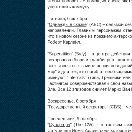
чтобы побороть с помощью своих экстр
уничтожить коммуну.
Пятница, 6 октября
"
Однажды в сказке
" (ABC) – седьмой се
направлении. Главным персонажем ста
что в новом сезоне из прежнего актерск
Роберт Карлайл
.
"Superstition" (Syfy) – в центре действ
похоронного бюро и кладбища в южном 
всех известных в мире вероисповеданий
мир" и для тех, кто погиб от необъясни
именуют "Infernals" (типа, Грешники или
Гастингсы совершенствовали свои навы
Зла. Все 12 эпизодов снимет
Марио Ван 
Воскресенье, 8 октября
"
Государственный секретарь
" (CBS) – ч
Понедельник, 9 октября
"
Супергерл
" (The CW) – в третьем сез
Сатурн или Ирмы Ардин, роль которой и