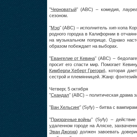
"
Черноватый
" (ABC) – комедия, лауре
сезоном.
"
Мэр
" (ABC) – исполнитель хип-хопа Ко
родного городка в Калифорнии в отчая
на музыкальном поприще. Однако нас
образом побеждает на выборах.
"
Евангелие от Кевина
" (ABC) – бедолаге
просит его спасти мир. Помогает Кевин
Кимберли Хеберт Грегори
), которая да
сестрой и племянницей. Жанр: фэнтезий
Четверг, 5 октября
"
Скандал
" (ABC) – политическая драма 
"
Ван Хельсинг
" (Syfy) – битва с вампир
"
Призрачные войны
" (Syfy) – действи
удаленном городе на Аляске, захвачен
Эван Джогиа
) должен завоевать довери