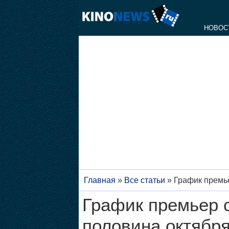
НОВОС
Главная
»
Все статьи
»
График премье
График премьер 
половина октября