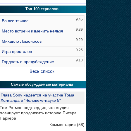
Топ 100 сериалов
9.45
Во все тяжкие
9.39
Место встречи изменить нельзя
9.29
Михайло Ломоносов
9.25
Игра престолов
9.13
Гордость и предубеждение
Весь список
Самые обсуждаемые материалы
Глава Sony надеется на участие Тома
Холланда в "Человеке-пауке 5"
Том Ротман подтвердил, что студия
планирует продолжить историю Питера
Паркера
Комментарии (58)