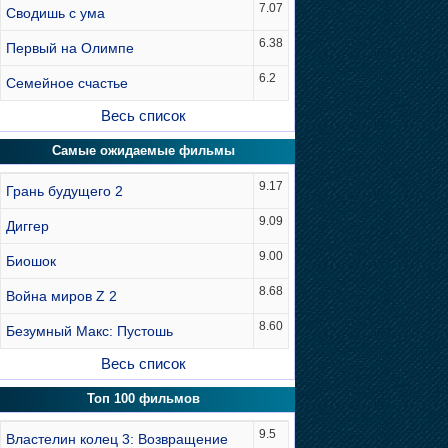
7.07
Сводишь с ума
6.38
Первый на Олимпе
6.2
Семейное счастье
Весь список
Самые ожидаемые фильмы
9.17
Грань будущего 2
9.09
Диггер
9.00
Биошок
8.68
Война миров Z 2
8.60
Безумный Макс: Пустошь
Весь список
Топ 100 фильмов
9.5
Властелин колец 3: Возвращение