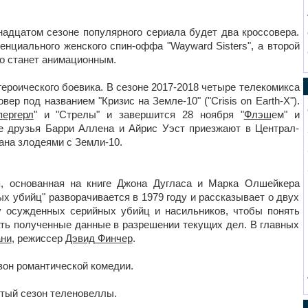
инадцатом сезоне популярного сериала будет два кроссовера.
енциального женского спин-оффа "Wayward Sisters", а второй
го станет анимационным.
героического боевика. В сезоне 2017-2018 четыре телекомикса
ер под названием "Кризис на Земле-10" ("Crisis on Earth-X").
пергерл
" и "Стрелы" и завершится 28 ноября "
Флэш
ем" и
де друзья Барри Аллена и Айрис Уэст приезжают в Централ-
вана злодеями с Земли-10.
рия, основанная на книге Джона Дугласа и Марка Олшейкера
х убийц" разворачивается в 1979 году и рассказывает о двух
у осужденных серийных убийц и насильников, чтобы понять
ать полученные данные в разрешении текущих дел. В главных
ни
, режиссер
Дэвид Финчер
.
езон романтической комедии.
ртый сезон теленовеллы.