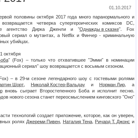
01.10.2017
ервой половины октября 2017 года много паранормального и
, возвращается четверка супергероических комиксов DC,
кое агентство Дирка Дженли и "
Однажды в сказке
". Fox
овый сериал о мутантах, а Netflix и Финчер - криминальную
йных убийцах.
1 октября
Боба
" (Fox) – только что отхватившее "Эмми" в номинации
ационный сериал" шоу возвращается с восьмым сезоном.
(Fox) – в 29-м сезоне легендарного шоу с гостевыми ролями
артин Шорт
,
Николай Костер-Вальдау
и
Норман Лир
, а
р
вновь сыграет Второстепенного Боба и исполнит песню.
одов нового сезона станет переосмыслением кинговского "Оно"
ласти технологий создает приложение, которое, как он уверен,
авных ролях
Джереми Пивен
,
Наталия Тена
,
Ричард Т. Джонс
и