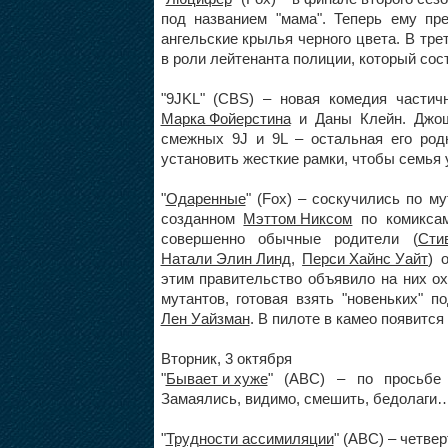
под названием "мама". Теперь ему пре
ангельские крылья черного цвета. В тр
в роли лейтенанта полиции, который сос
"9JKL" (CBS) – новая комедия частич
Марка Фойерстина
и Даны Клейн. Джош 
смежных 9J и 9L – остальная его род
установить жесткие рамки, чтобы семья 
"
Одаренные
" (Fox) – соскучились по м
созданном
Мэттом Никсом
по комиксам
совершенно обычные родители (
Сти
Натали Элин Линд
,
Перси Хайнс Уайт
) 
этим правительство объявило на них ох
мутантов, готовая взять "новеньких" 
Лен Уайзман
. В пилоте в камео появится
Вторник, 3 октября
"
Бывает и хуже
" (ABC) – по просьбе 
Замаялись, видимо, смешить, бедолаги
"
Трудности ассимиляции
" (ABC) – четве