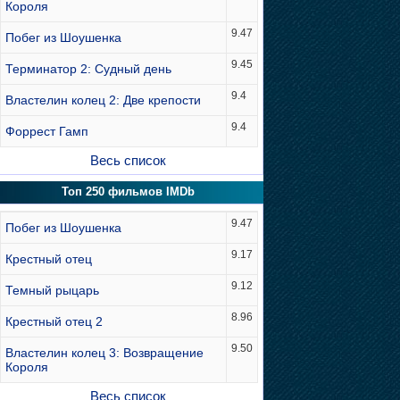
Короля
9.47
Побег из Шоушенка
9.45
Терминатор 2: Судный день
9.4
Властелин колец 2: Две крепости
9.4
Форрест Гамп
Весь список
Топ 250 фильмов IMDb
9.47
Побег из Шоушенка
9.17
Крестный отец
9.12
Темный рыцарь
8.96
Крестный отец 2
9.50
Властелин колец 3: Возвращение
Короля
Весь список