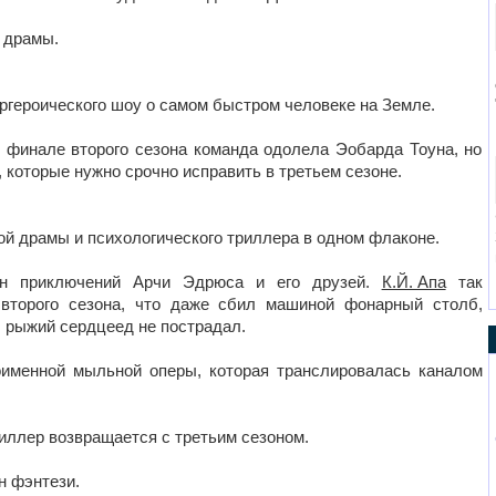
й драмы.
ергероического шоу о самом быстром человеке на Земле.
в финале второго сезона команда одолела Эобарда Тоуна, но
 которые нужно срочно исправить в третьем сезоне.
ной драмы и психологического триллера в одном флаконе.
он приключений Арчи Эдрюса и его друзей.
К.Й. Апа
так
 второго сезона, что даже сбил машиной фонарный столб,
, рыжий сердцеед не пострадал.
оименной мыльной оперы, которая транслировалась каналом
риллер возвращается с третьим сезоном.
он фэнтези.