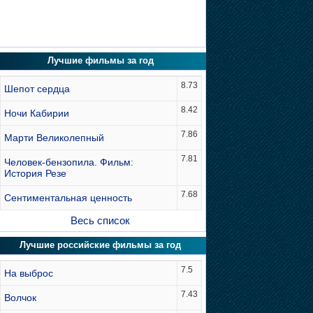
Лучшие фильмы за год
8.73
Шепот сердца
8.42
Ночи Кабирии
7.86
Марти Великолепный
7.81
Человек-бензопила. Фильм:
История Резе
7.68
Сентиментальная ценность
Весь список
Лучшие российские фильмы за год
7.5
На выброс
7.43
Волчок