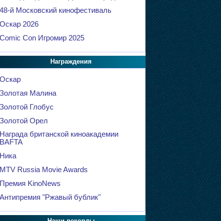
48-й Московский кинофестиваль
Оскар 2026
Comic Con Игромир 2025
Награждения
Оскар
Золотая Малина
Золотой Глобус
Золотой Орел
Награда британской киноакадемии
BAFTA
Ника
MTV Russia Movie Awards
Премия KinoNews
Антипремия "Ржавый бублик"
Наши рекорды