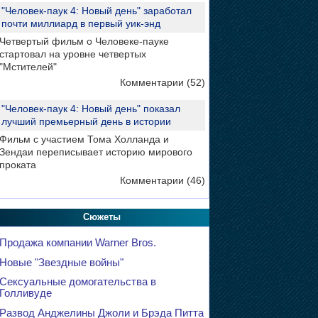
"Человек-паук 4: Новый день" заработал
почти миллиард в первый уик-энд
Четвертый фильм о Человеке-пауке
стартовал на уровне четвертых
"Мстителей"
Комментарии (52)
"Человек-паук 4: Новый день" показал
лучший премьерный день в истории
Фильм с участием Тома Холланда и
Зендаи переписывает историю мирового
проката
Комментарии (46)
Сюжеты
Продажа компании Warner Bros.
Новые "Звездные войны"
Сексуальные домогательства в
Голливуде
Развод Анджелины Джоли и Брэда Питта