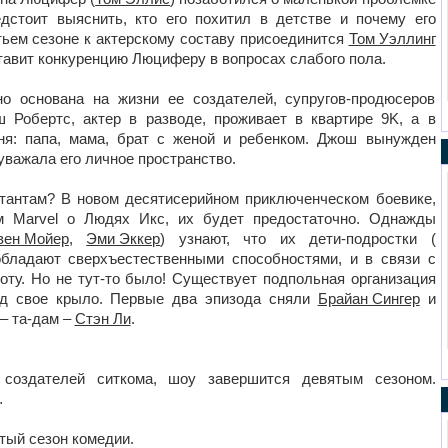
дстоит выяснить, кто его похитил в детстве и почему его
етьем сезоне к актерскому составу присоединится
Том Уэллинг
тавит конкуренцию Люциферу в вопросах слабого пола.
но основана на жизни ее создателей, супругов-продюсеров
Робертс, актер в разводе, проживает в квартире 9K, а в
ня: папа, мама, брат с женой и ребенком. Джош вынужден
уважала его личное пространство.
утантам? В новом десятисерийном приключенческом боевике,
 Marvel о Людях Икс, их будет предостаточно. Однажды
вен Мойер
,
Эми Эккер
) узнают, что их дети-подростки (
обладают сверхъестественными способностями, и в связи с
оту. Но не тут-то было! Существует подпольная организация
под свое крыло. Первые два эпизода сняли
Брайан Сингер
и
 – та-дам –
Стэн Ли
.
создателей ситкома, шоу завершится девятым сезоном.
…
ртый сезон комедии.