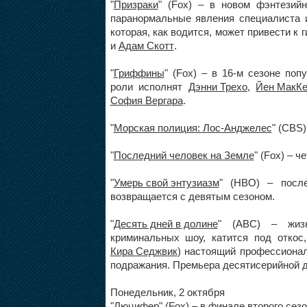
"
Призраки
" (Fox) – в новом фэнтезийн
паранормальные явления специалиста 
которая, как водится, может привести к
и
Адам Скотт
.
"
Гриффины
" (Fox) – в 16-м сезоне по
роли исполнят
Дэнни Трехо
,
Йен МакК
София Вергара
.
"
Морская полиция: Лос-Анджелес
" (CBS
"
Последний человек на Земле
" (Fox) – 
"
Умерь свой энтузиазм
" (HBO) – посл
возвращается с девятым сезоном.
"
Десять дней в долине
" (ABC) – жизн
криминальных шоу, катится под откос
Кира Седжвик
) настоящий профессионал
подражания. Премьера десятисерийной д
Понедельник, 2 октября
"
Люцифер
" (Fox) – в финале второго се