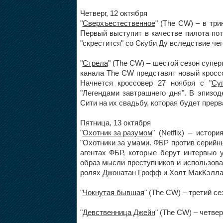
Четверг, 12 октября
"
Сверхъестественное
" (The CW) – в тр
Первый выступит в качестве пилота пот
"скрестится" со Скуби Ду вследствие че
"
Стрела
" (The CW) – шестой сезон супер
канала The CW представят новый кроссов
Начнется кроссовер 27 ноября с "
Су
"Легендами завтрашнего дня". В эпизо
Сити на их свадьбу, которая будет прер
Пятница, 13 октября
"
Охотник за разумом
" (Netflix) – исто
"Охотники за умами. ФБР против серийны
агентах ФБР, которые берут интервью 
образ мысли преступников и использов
ролях
Джонатан Грофф
и
Холт МакКэлла
"
Чокнутая бывшая
" (The CW) – третий с
"
Девственница Джейн
" (The CW) – четве