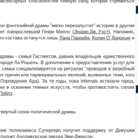
асенсорных способностей темную силу, которая стремиться
зон фэнтезийной драмы "мягко перезапустит" историю в другом
нет повзрослевший Генри Миллс (
Эндрю Дж. Уэст
). Напомню,
ого состава останутся лишь
Лана Паррийа
,
Колин О`Донохью
и
ия драмы - семья Гастингсов, давних владельцев единственного
городе Ла-Рошель. В дополнение к предоставлению услуг для
 семья специализируется на ритуалах "проводов в загробный
мых причин или паранормальных явлений, вызванных теми, кого
 Порождения Ада). За те годы, пока Infernals истязали город,
ки в освоении темных искусств, чтобы противостоять силам
Пиблз
.
етвертый сезон политической драмы.
оне телекомикса Супергерл получит поддержку от Девушки
сполнит болливудская звезда Эми Джексон.