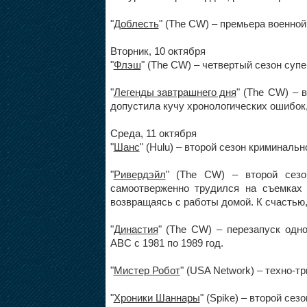
"
Доблесть
" (The CW) – премьера военно
Вторник, 10 октября
"
Флэш
" (The CW) – четвертый сезон суп
"
Легенды завтрашнего дня
" (The CW) – 
допустила кучу хронологических ошибок,
Среда, 11 октября
"
Шанс
" (Hulu) – второй сезон криминаль
"
Ривердэйл
" (The CW) – второй сез
самоотверженно трудился на съемках
возвращаясь с работы домой. К счастью
"
Династия
" (The CW) – перезапуск одн
ABC с 1981 по 1989 год.
"
Мистер Робот
" (USA Network) – техно-т
"
Хроники Шаннары
" (Spike) – второй сез