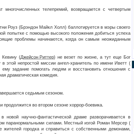
ат многочисленных телепремий, возвращается с четвертым
ртни Роуз (Брэндон Майкл Холл) баллотируется в мэры своего
нной попытке с помощью высокого положения добиться успеха
тоящие проблемы начинаются, когда он самым неожиданным
 Кевину (
Джейсон Риттер
) не везет по жизне, а тут еще Бог
у в этой непростой миссии ангел-хранитель по имени Иветт (
ет ему задание помогать людям и восстановить отношения с
ная драматическая комедия.
завершается седьмым сезоном.
ами продолжится во втором сезоне хоррор-боевика.
е в новой научно-фантастической драме разворачивается в
ном паранормальными силами. Местный изгой Роман Мерсер (
е жителей городка и справиться с собственными демонами,