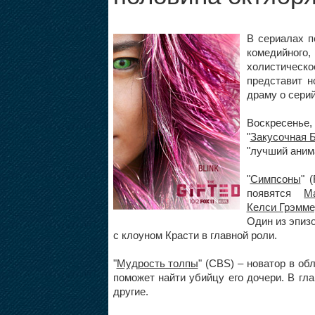
В сериалах п
комедийного
холистичес
представит н
драму о сери
Воскресенье, 
"
Закусочная 
"лучший аним
"
Симпсоны
" 
появятся
М
Келси Грэмме
Один из эпиз
с клоуном Красти в главной роли.
"
Мудрость толпы
" (CBS) – новатор в об
поможет найти убийцу его дочери. В гл
другие.