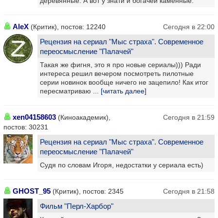
деревянные. А вот у знати и богачей каменные.
AleX
(Критик), постов: 12240
Сегодня в 22:00
Рецензия на сериал "Мыс страха". Современное
переосмысление "Палачей"
Такая же фигня, это я про новые сериалы))) Ради
интереса решил вечером посмотреть пилотные
серии новинок вообще ничего не зацепило! Как итог
пересматриваю ...
[читать далее]
xen04158603
(Киноакадемик),
Сегодня в 21:59
постов: 30231
Рецензия на сериал "Мыс страха". Современное
переосмысление "Палачей"
Судя по словам Игоря, недостатки у сериала есть)
GHOST_95
(Критик), постов: 2345
Сегодня в 21:58
Фильм "Перл-Харбор"