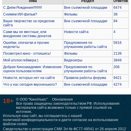
Тема
Раздел
Ответов
С Днём Рождения!!!!!!!!!!
Вне съемочной площадки
6474
Снимем ИИ-фильм?
Фильмы
38
Ваше творчество за пределом
Вне съемочной площадки
94
сайта
Сами мы не местные, или
Новости сайта
4
внедрение системы донатов
Ошибки, опечатки и прочие
Предложения по
5816
недочеты
улучшению работы сайта
Посмотрел кино - отпишись!
Фильмы
2139
Мой уголок геймера:)
Видеоигры
3849
Добрая Киноакадемия: Изменение
Предложения по
206
оценок пользователям
улучшению работы сайта
Новости, которых нет на сайте
Правила работы форума
9421
Что у нас сегодня вкусненького?
Вне съемочной площадки
4274
18+
© ООО "КиноНьюс"
Обновления
Все права защищены законодательством РФ. Использование
материалов сайта возможно только с прямой ссылкой на
источник.
Используя наш сайт, вы соглашаетесь с нашей
политикой конфиденциальности
и даете согласие на использование
файлов cookie.
Свидетельство о регистрации СМИ Эл № ФС77-49541 от 26 апреля 2012