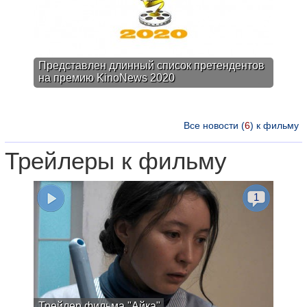
Представлен длинный список претендентов
на премию KinoNews 2020
Все новости (
6
) к фильму
Трейлеры к фильму
1
Трейлер фильма "Айка"