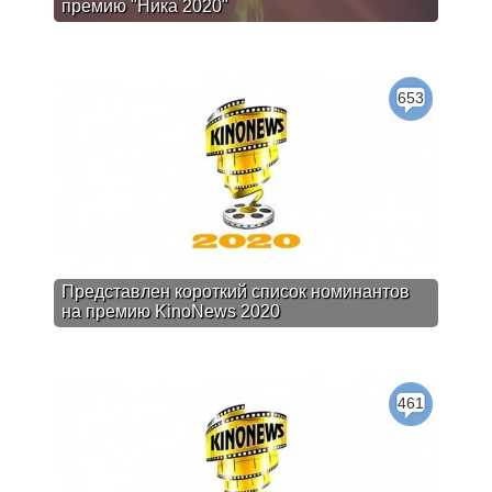
премию "Ника 2020"
653
Представлен короткий список номинантов
на премию KinoNews 2020
461