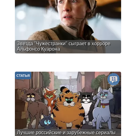
Звезда "Чужестранки" сыграет в хорроре
Альфонсо Куарона
СТАТЬЯ
11
Лучшие российские и зарубежные сериалы