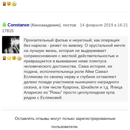
15
Constance
(Киноакадемик), постов:
14 февраля 2019 в 16:21
17815
Пронзительный фильм и неуютный, как операция
без наркоза - режет по живому. О хрустальной мечте
на лучшую жизнь, которая не выдерживает
соприкосновения с жесткой действительностью и
13
превращается в выживание ниже плинтуса
человеческого достоинства. Сама история, ее
подача, исполнительница роли Айки Самал
Еслямова по своему нерву и глубине оставляют
далеко позади участников нынешнего наградного
сезона, в том числе Куарона, Шнабеля и т.д. Ялица
Аларисио из "Ромы" просто целлулоидная кула
рядом с Еслямовой.
Оставлять отзывы могут только зарегистрированные
пользователи.