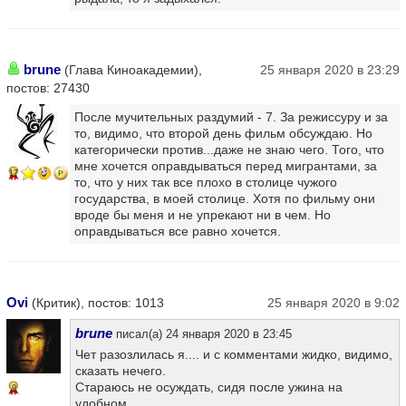
brune
(Глава Киноакадемии),
25 января 2020 в 23:29
постов: 27430
После мучительных раздумий - 7. За режиссуру и за
то, видимо, что второй день фильм обсуждаю. Но
категорически против...даже не знаю чего. Того, что
мне хочется оправдываться перед мигрантами, за
17
то, что у них так все плохо в столице чужого
государства, в моей столице. Хотя по фильму они
вроде бы меня и не упрекают ни в чем. Но
оправдываться все равно хочется.
Ovi
(Критик), постов: 1013
25 января 2020 в 9:02
brune
писал(а) 24 января 2020 в 23:45
Чет разозлилась я.... и с комментами жидко, видимо,
сказать нечего.
Стараюсь не осуждать, сидя после ужина на
9
удобном ...