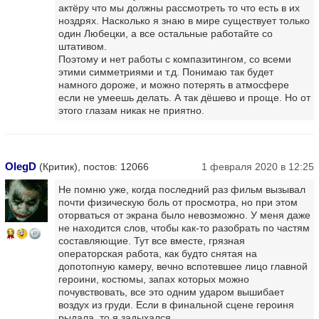
актёру что мы должны рассмотреть то что есть в их
ноздрях. Насколько я знаю в мире существует только
один Любецки, а все остальные работайте со
штативом.
Поэтому и нет работы с компазитингом, со всеми
этими симметриями и т.д. Понимаю так будет
намного дороже, и можно потерять в атмосфере
если не умеешь делать. А так дёшево и проще. Но от
этого глазам никак не приятно.
OlegD
(Критик), постов: 12066
1 февраля 2020 в 12:25
Не помню уже, когда последний раз фильм вызывал
почти физическую боль от просмотра, но при этом
оторваться от экрана было невозможно. У меня даже
не находится слов, чтобы как-то разобрать по частям
13
составляющие. Тут все вместе, грязная
операторская работа, как будто снятая на
допотопную камеру, вечно вспотевшее лицо главной
героини, костюмы, запах которых можно
почувствовать, все это одним ударом вышибает
воздух из груди. Если в финальной сцене героиня
рыдала, то я задыхался.