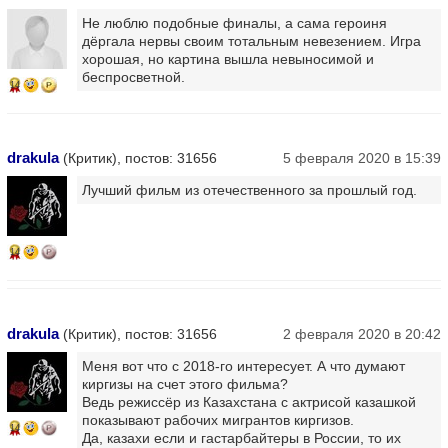
Не люблю подобные финалы, а сама героиня
дёргала нервы своим тотальным невезением. Игра
хорошая, но картина вышла невыносимой и
беспросветной.
14
drakula
(Критик), постов: 31656
5 февраля 2020 в 15:39
Лучший фильм из отечественного за прошлый год.
14
drakula
(Критик), постов: 31656
2 февраля 2020 в 20:42
Меня вот что с 2018-го интересует. А что думают
киргизы на счет этого фильма?
Ведь режиссёр из Казахстана с актрисой казашкой
показывают рабочих мигрантов киргизов.
14
Да, казахи если и гастарбайтеры в России, то их