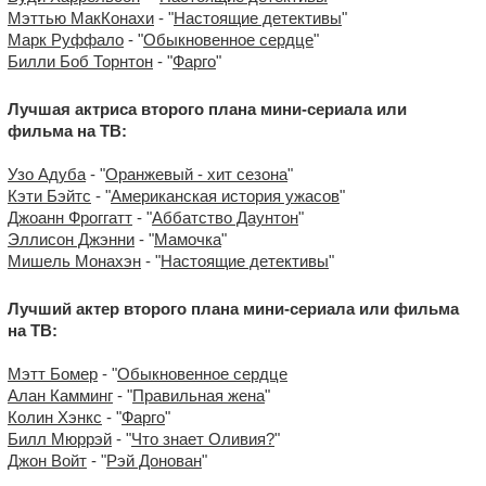
Мэттью МакКонахи
- "
Настоящие детективы
"
Марк Руффало
- "
Обыкновенное сердце
"
Билли Боб Торнтон
- "
Фарго
"
Лучшая актриса второго плана мини-сериала или
фильма на ТВ:
Узо Адуба
- "
Оранжевый - хит сезона
"
Кэти Бэйтс
- "
Американская история ужасов
"
Джоанн Фроггатт
- "
Аббатство Даунтон
"
Эллисон Джэнни
- "
Мамочка
"
Мишель Монахэн
- "
Настоящие детективы
"
Лучший актер второго плана мини-сериала или фильма
на ТВ:
Мэтт Бомер
- "
Обыкновенное сердце
Алан Камминг
- "
Правильная жена
"
Колин Хэнкс
- "
Фарго
"
Билл Мюррэй
- "
Что знает Оливия?
"
Джон Войт
- "
Рэй Донован
"