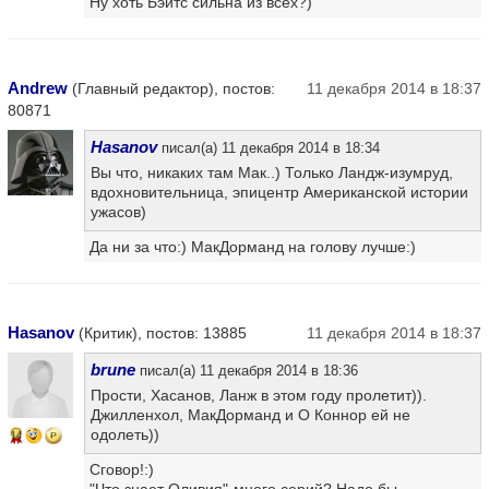
Ну хоть Бэйтс сильна из всех?)
Andrew
(Главный редактор), постов:
11 декабря 2014 в 18:37
80871
Hasanov
писал(а) 11 декабря 2014 в 18:34
Вы что, никаких там Мак..) Только Ландж-изумруд,
вдохновительница, эпицентр Американской истории
ужасов)
Да ни за что:) МакДорманд на голову лучше:)
Hasanov
(Критик), постов: 13885
11 декабря 2014 в 18:37
brune
писал(а) 11 декабря 2014 в 18:36
Прости, Хасанов, Ланж в этом году пролетит)).
Джилленхол, МакДорманд и О Коннор ей не
одолеть))
14
Сговор!:)
"Что знает Оливия"-много серий? Надо бы