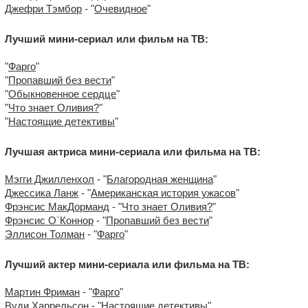
Джефри Тэмбор
- "
Очевидное
"
Лучший мини-сериал или фильм на ТВ:
"
Фарго
"
"
Пропавший без вести
"
"
Обыкновенное сердце
"
"
Что знает Оливия?
"
"
Настоящие детективы
"
Лучшая актриса мини-сериала или фильма на ТВ:
Мэгги Джилленхол
- "
Благородная женщина
"
Джессика Ланж
- "
Американская история ужасов
"
Фрэнсис МакДорманд
- "
Что знает Оливия?
"
Фрэнсис О`Коннор
- "
Пропавший без вести
"
Эллисон Толман
- "
Фарго
"
Лучший актер мини-сериала или фильма на ТВ:
Мартин Фриман
- "
Фарго
"
Вуди Харрельсон
- "
Настоящие детективы
"