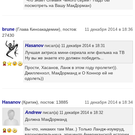
посмотреть на Вашу МакДорман)
brune
(Глава Киноакадемии), постов:
11 декабря 2014 в 18:36
27430
Hasanov
писал(а) 11 декабря 2014 в 18:31
Лучшая актриса мини-сериала или фильма на ТВ
Ну вы же знаете кто должен победить...
17
Прости, Хасанов, Ланж в этом году пролетит)).
Джилленхол, МакДорманд и О Коннор ей не
одолеть))
Hasanov
(Критик), постов: 13885
11 декабря 2014 в 18:34
Andrew
писал(а) 11 декабря 2014 в 18:32
Должна МакДорманд
Вы что, никаких там Мак..) Только Ландж-изумруд,
14
вдохновительница, эпицентр Американской истории