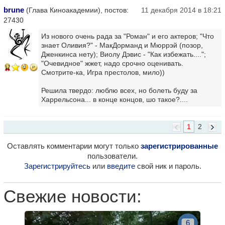
brune
(Глава Киноакадемии), постов:
11 декабря 2014 в 18:21
27430
Из нового очень рада за "Роман" и его актеров; "Что
знает Оливия?" - МакДорманд и Мюррэй (позор,
Дженкинса нету); Виолу Дэвис - "Как избежать....";
"Очевидное" жжет, надо срочно оценивать.
17
Смотрите-ка, Игра престолов, мило))
Решила твердо: люблю всех, но болеть буду за
Харрельсона... в конце концов, шо такое?....
1
2
Оставлять комментарии могут только
зарегистрированные
пользователи.
Зарегистрируйтесь
или
введите
свой ник и пароль.
Свежие новости:
6