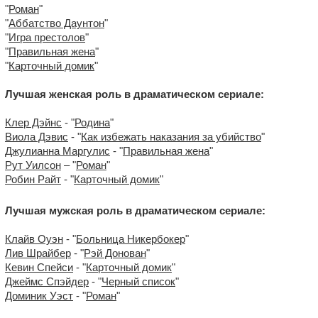
"
Роман
"
"
Аббатство Даунтон
"
"
Игра престолов
"
"
Правильная жена
"
"
Карточный домик
"
Лучшая женская роль в драматическом сериале:
Клер Дэйнс
- "
Родина
"
Виола Дэвис
- "
Как избежать наказания за убийство
"
Джулианна Маргулис
- "
Правильная жена
"
Рут Уилсон
– "
Роман
"
Робин Райт
- "
Карточный домик
"
Лучшая мужская роль в драматическом сериале:
Клайв Оуэн
- "
Больница Никербокер
"
Лив Шрайбер
- "
Рэй Донован
"
Кевин Спейси
- "
Карточный домик
"
Джеймс Спэйдер
- "
Черный список
"
Доминик Уэст
- "
Роман
"