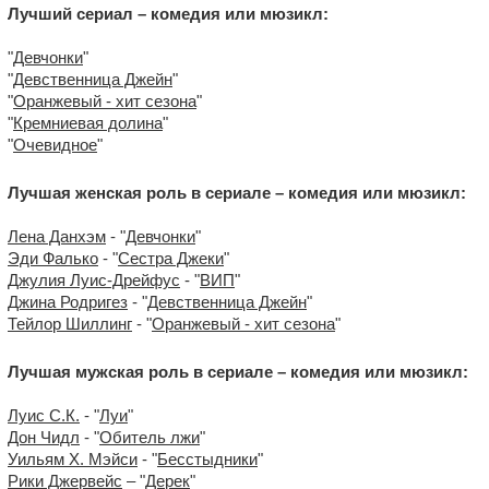
Лучший сериал – комедия или мюзикл:
"
Девчонки
"
"
Девственница Джейн
"
"
Оранжевый - хит сезона
"
"
Кремниевая долина
"
"
Очевидное
"
Лучшая женская роль в сериале – комедия или мюзикл:
Лена Данхэм
- "
Девчонки
"
Эди Фалько
- "
Сестра Джеки
"
Джулия Луис-Дрейфус
- "
ВИП
"
Джина Родригез
- "
Девственница Джейн
"
Тейлор Шиллинг
- "
Оранжевый - хит сезона
"
Лучшая мужская роль в сериале – комедия или мюзикл:
Луис С.К.
- "
Луи
"
Дон Чидл
- "
Обитель лжи
"
Уильям Х. Мэйси
- "
Бесстыдники
"
Рики Джервейс
– "
Дерек
"