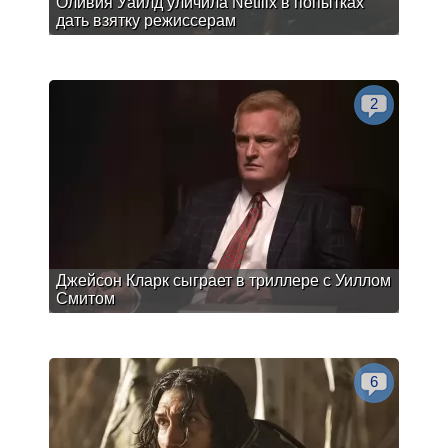
Оливия Уайлд уличила Netflix в попытках
дать взятку режиссерам
2
Джейсон Кларк сыграет в триллере с Уиллом
Смитом
6