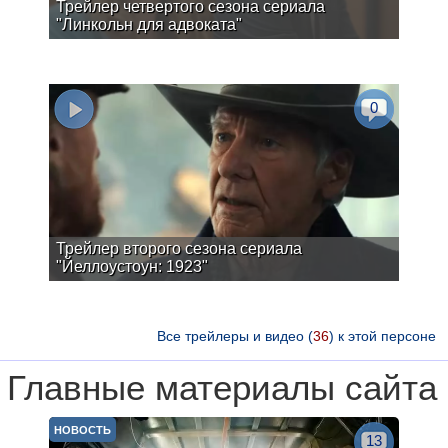
Трейлер четвертого сезона сериала
"Линкольн для адвоката"
0
Трейлер второго сезона сериала
"Йеллоустоун: 1923"
Все трейлеры и видео (
36
) к этой персоне
Главные материалы сайта
НОВОСТЬ
13