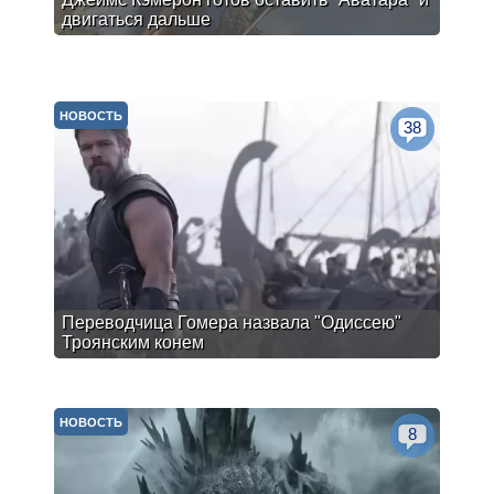
двигаться дальше
НОВОСТЬ
38
Переводчица Гомера назвала "Одиссею"
Троянским конем
НОВОСТЬ
8