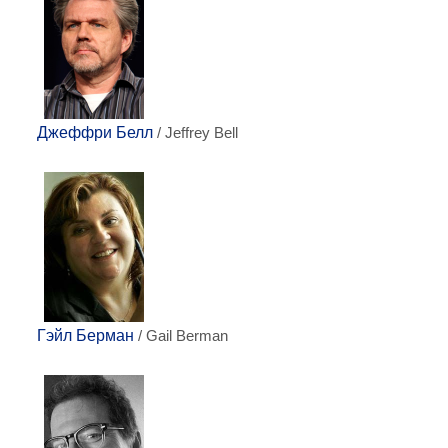
Джеффри Белл
/ Jeffrey Bell
Гэйл Берман
/ Gail Berman