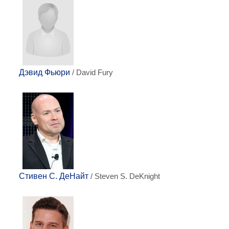
Дэвид Фьюри
/ David Fury
Стивен С. ДеНайт
/ Steven S. DeKnight