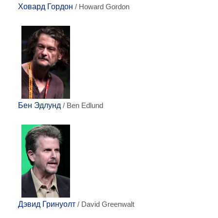
Ховард Гордон
/ Howard Gordon
Бен Эдлунд
/ Ben Edlund
Дэвид Гринуолт
/ David Greenwalt