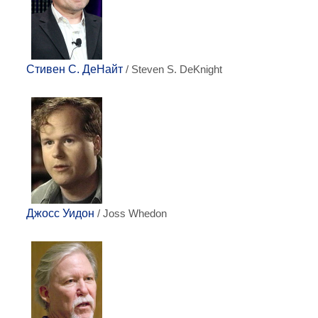
Стивен С. ДеНайт
/ Steven S. DeKnight
Джосс Уидон
/ Joss Whedon