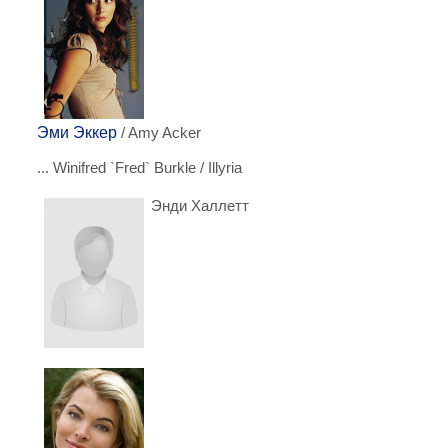
Эми Эккер
/ Amy Acker
... Winifred `Fred` Burkle / Illyria
Энди Халлетт