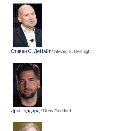
Стивен С. ДеНайт
/ Steven S. DeKnight
Дрю Годдард
/ Drew Goddard