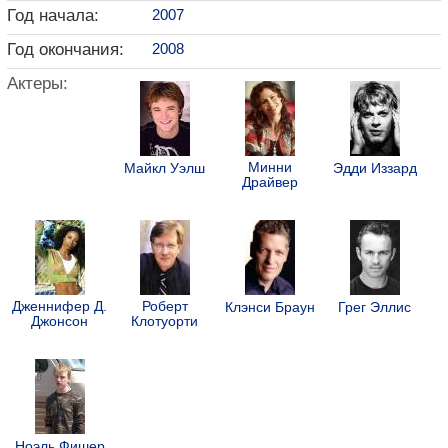
Год начала:
2007
Год окончания:
2008
Актеры:
Минни
Майкл Уэлш
Эдди Иззард
Драйвер
Дженнифер Д.
Роберт
Клэнси Браун
Грег Эллис
Джонсон
Клотуорти
Ноэль Фишер