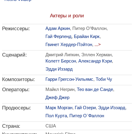
Актеры и роли
Режиссеры:
Адам Аркин
, Питер О’Фаллон,
Гай Ферленд
,
Брайан Кирк
,
Гвинет Хердер-Пэйтон
,
...>
Сценарий:
Дмитрий Липкин, Эллен Херман,
Колетт Берсон
,
Александр Кэри
,
Эдди Иззард
Композиторы:
Гарри Грегсон-Уильямс
,
Тоби Чу
Операторы:
Майкл Негрин,
Тео ван де Санде
,
Джеф Джер
Продюсеры:
Марк Морган
,
Гай Озери
,
Эдди Иззард
,
Пол Курта
,
Питер О`Фаллон
Страна:
США