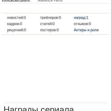
Кинокомпания:
Maverick Films
новостей:0
трейлеров:0
наград:1
кадров:0
статей:0
отзывов:0
рецензий:0
постеров:0
Актеры и роли
Награды сериала