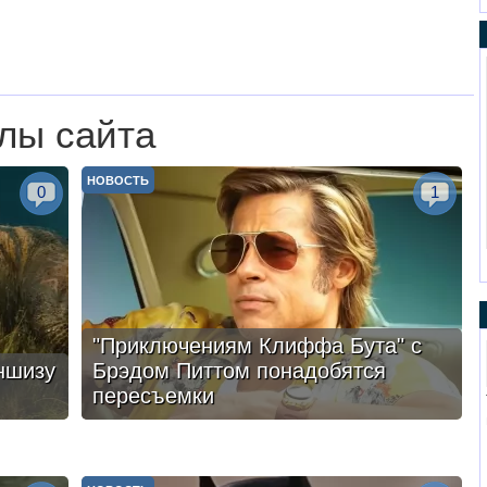
лы сайта
НОВОСТЬ
0
1
"Приключениям Клиффа Бута" с
ншизу
Брэдом Питтом понадобятся
пересъемки