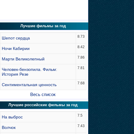
Лучшие фильмы за год
8.73
Шепот сердца
8.42
Ночи Кабирии
7.86
Марти Великолепный
7.81
Человек-бензопила. Фильм:
История Резе
7.68
Сентиментальная ценность
Весь список
Лучшие российские фильмы за год
7.5
На выброс
7.43
Волчок