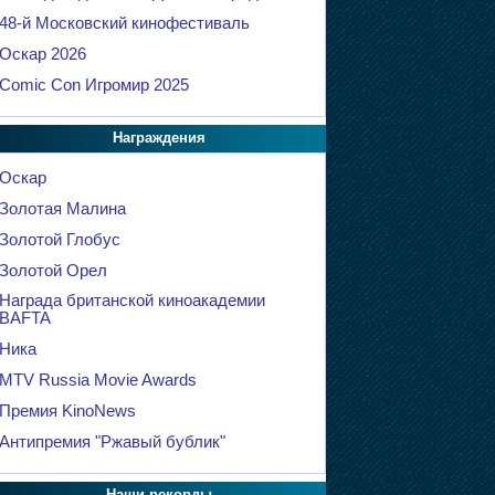
48-й Московский кинофестиваль
Оскар 2026
Comic Con Игромир 2025
Награждения
Оскар
Золотая Малина
Золотой Глобус
Золотой Орел
Награда британской киноакадемии
BAFTA
Ника
MTV Russia Movie Awards
Премия KinoNews
Антипремия "Ржавый бублик"
Наши рекорды