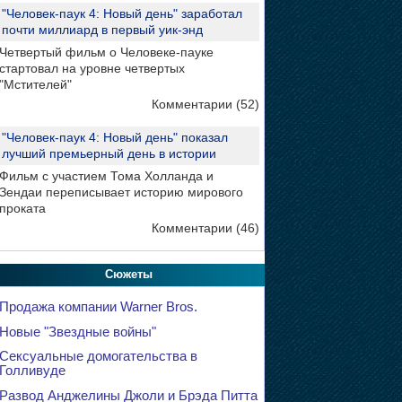
"Человек-паук 4: Новый день" заработал
почти миллиард в первый уик-энд
Четвертый фильм о Человеке-пауке
стартовал на уровне четвертых
"Мстителей"
Комментарии (52)
"Человек-паук 4: Новый день" показал
лучший премьерный день в истории
Фильм с участием Тома Холланда и
Зендаи переписывает историю мирового
проката
Комментарии (46)
Сюжеты
Продажа компании Warner Bros.
Новые "Звездные войны"
Сексуальные домогательства в
Голливуде
Развод Анджелины Джоли и Брэда Питта