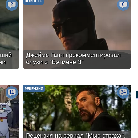
НОВОСТЬ
2
0
чший
Джеймс Ганн прокомментировал
ии
слухи о "Бэтмене 3"
РЕЦЕНЗИЯ
11
34
Рецензия на сериал "Мыс страха".