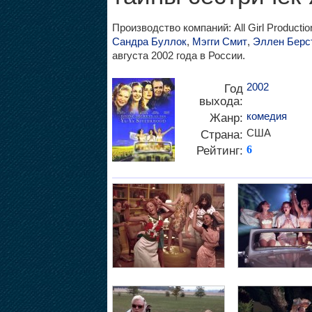
Производство компаний: All Girl Productio
Сандра Буллок
,
Мэгги Смит
,
Эллен Берс
августа 2002 года в России.
2002
Год
выхода:
комедия
Жанр:
США
Страна:
Рейтинг:
6