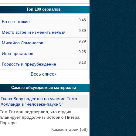
Топ 100 сериалов
9.45
Во все тяжкие
9.39
Место встречи изменить нельзя
9.29
Михайло Ломоносов
9.25
Игра престолов
9.13
Гордость и предубеждение
Весь список
Самые обсуждаемые материалы
Глава Sony надеется на участие Тома
Холланда в "Человеке-пауке 5"
Том Ротман подтвердил, что студия
планирует продолжить историю Питера
Паркера
Комментарии (58)