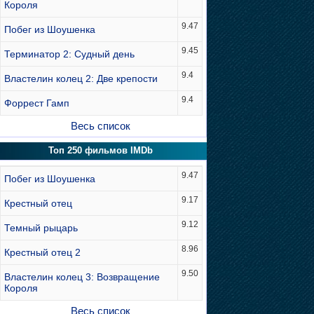
Короля
9.47
Побег из Шоушенка
9.45
Терминатор 2: Судный день
9.4
Властелин колец 2: Две крепости
9.4
Форрест Гамп
Весь список
Топ 250 фильмов IMDb
9.47
Побег из Шоушенка
9.17
Крестный отец
9.12
Темный рыцарь
8.96
Крестный отец 2
9.50
Властелин колец 3: Возвращение
Короля
Весь список