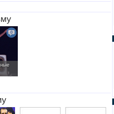
ьму
0
нные
му