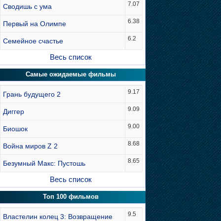
7.07
Сводишь с ума
6.38
Первый на Олимпе
6.2
Семейное счастье
Весь список
Самые ожидаемые фильмы
9.17
Грань будущего 2
9.09
Диггер
9.00
Биошок
8.68
Война миров Z 2
8.65
Безумный Макс: Пустошь
Весь список
Топ 100 фильмов
9.5
Властелин колец 3: Возвращение