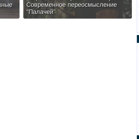
жные
Современное переосмысление
"Палачей"