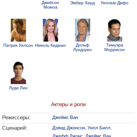
Джейсон
Эмбер Херд
Уиллем Дефо
Момоа
Дольф
Темуэра
Патрик Уилсон
Николь Кидман
Лундгрен
Моррисон
Луди Лин
Актеры и роли
Режиссеры:
Джеймс Ван
Сценарий:
Дэвид Джонсон
,
Уилл Билл
,
Джефф Джонс
,
Джеймс Ван
,