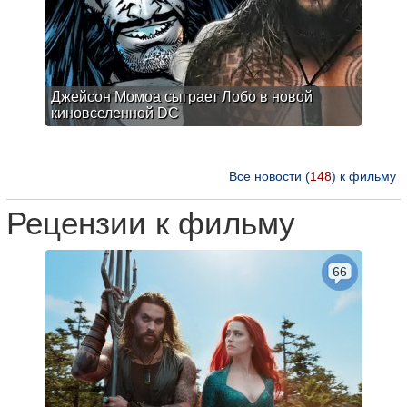
Джейсон Момоа сыграет Лобо в новой
киновселенной DC
Все новости (
148
) к фильму
Рецензии к фильму
66