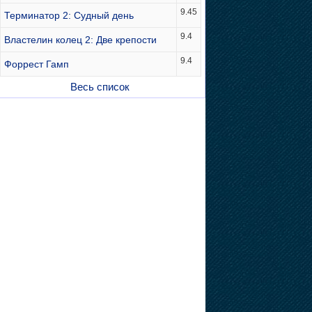
9.45
Терминатор 2: Судный день
9.4
Властелин колец 2: Две крепости
9.4
Форрест Гамп
Весь список