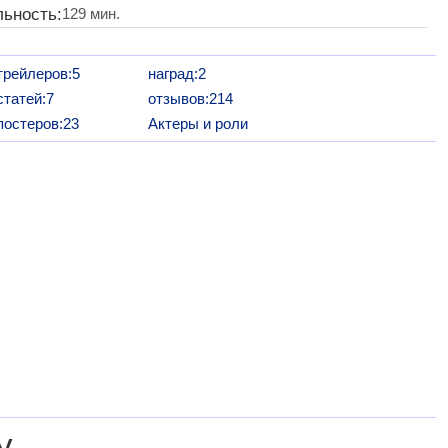
ьность:
129 мин.
трейлеров:5
наград:2
статей:7
отзывов:214
постеров:23
Актеры и роли
у