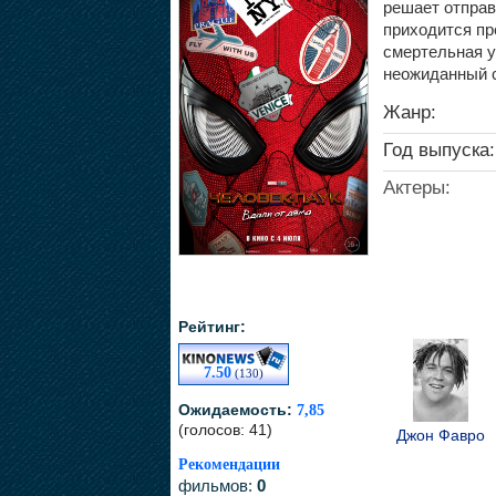
решает отправ
приходится пре
смертельная у
неожиданный 
Жанр:
Год выпуска:
Актеры:
Рейтинг:
7.50
(130)
Ожидаемость:
7,85
(голосов: 41)
Джон Фавро
Рекомендации
фильмов:
0