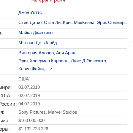
Джон Уоттс
Стив Дитко
,
Стэн Ли
,
Крис МакКенна
,
Эрик Соммерс
:
Майкл Джаккино
Мэттью Дж. Ллойд
Виктория Алонсо
,
Ави Арад
,
Эрик Хосерман Кэрролл
,
Луис Д`Эспозито
,
Кевин Файги
,
...>
США
мире:
03.07.2019
 США:
02.07.2019
России:
04.07.2019
я:
Sony Pictures, Marvel Studios
ьма:
$160 000 000
оры:
$1 132 723 226