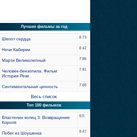
Лучшие фильмы за год
8.73
Шепот сердца
8.42
Ночи Кабирии
7.86
Марти Великолепный
7.81
Человек-бензопила. Фильм:
История Резе
7.68
Сентиментальная ценность
Весь список
Топ 100 фильмов
9.5
Властелин колец 3: Возвращение
Короля
9.47
Побег из Шоушенка