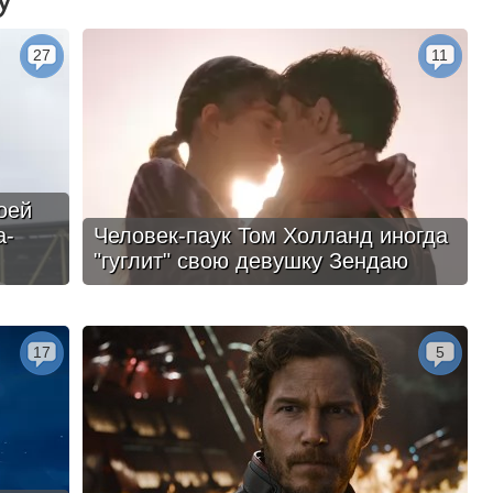
27
11
оей
а-
Человек-паук Том Холланд иногда
"гуглит" свою девушку Зендаю
17
5