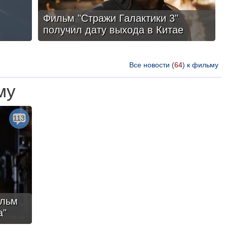
Фильм "Стражи Галактики 3"
получил дату выхода в Китае
Все новости (
64
) к фильму
му
113
ильм
а"