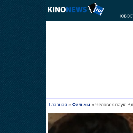
НОВОС
Главная
»
Фильмы
»
Человек-паук: В