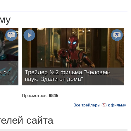
му
11
20
и от
Трейлер №2 фильма "Человек-
паук: Вдали от дома"
Просмотров:
9845
Все трейлеры (
5
) к фильму
телей сайта