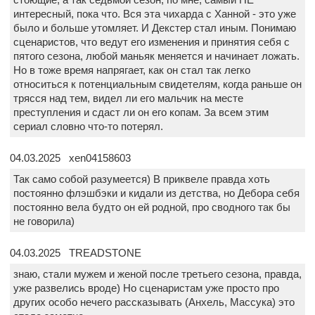
интересный, пока что. Вся эта чихарда с Ханной - это уже
было и больше утомляет. И Декстер стал иным. Понимаю
сценаристов, что ведут его изменения и принятия себя с
пятого сезона, любой маньяк меняется и начинает ложать.
Но в тоже время напрягает, как он стал так легко
относиться к потенциальным свидетелям, когда раньше он
трясся над тем, видел ли его мальчик на месте
преступления и сдаст ли он его копам. За всем этим
сериал словно что-то потерял.
04.03.2025 xen04158603
Так само собой разумеется) В приквеле правда хоть
постоянно флэшбэки и кидали из детства, но Дебора себя
постоянно вела будто он ей родной, про сводного так бы
не говорила)
04.03.2025 TREADSTONE
знаю, стали мужем и женой после третьего сезона, правда,
уже развелись вроде) Но сценаристам уже просто про
других особо нечего рассказывать (Анхель, Массука) это