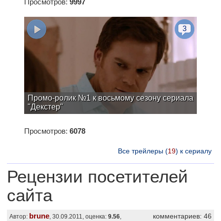
Просмотров:
9997
3
Промо-ролик №1 к восьмому сезону сериала
"Декстер"
Просмотров:
6078
Все трейлеры (
19
) к сериалу
Рецензии посетителей
сайта
brune
комментариев: 46
Автор:
, 30.09.2011, оценка:
9.56
,