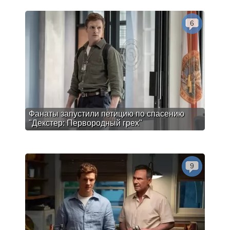
6
Фанаты запустили петицию по спасению
"Декстер: Первородный грех"
9