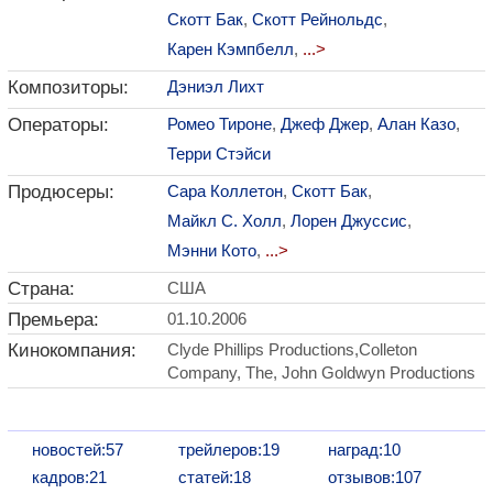
Скотт Бак
,
Скотт Рейнольдс
,
Карен Кэмпбелл
,
...>
Композиторы:
Дэниэл Лихт
Операторы:
Ромео Тироне
,
Джеф Джер
,
Алан Казо
,
Терри Стэйси
Продюсеры:
Сара Коллетон
,
Скотт Бак
,
Майкл С. Холл
,
Лорен Джуссис
,
Мэнни Кото
,
...>
Страна:
США
Премьера:
01.10.2006
Кинокомпания:
Clyde Phillips Productions,Colleton
Company, The, John Goldwyn Productions
новостей:57
трейлеров:19
наград:10
кадров:21
статей:18
отзывов:107