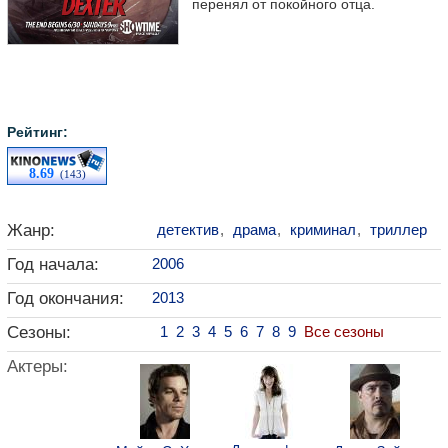
перенял от покойного отца.
Рейтинг:
8.69
(143)
Жанр:
детектив
,
драма
,
криминал
,
триллер
Год начала:
2006
Год окончания:
2013
Сезоны:
1
2
3
4
5
6
7
8
9
Все сезоны
Актеры: