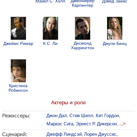
Дженнифер
Майкл С. Холл
Дэвид Зайас
Карпентер
Десмонд
Джеймс Римар
К.С. Ли
Джули Бенц
Харрингтон
Кристина
Робинсон
Актеры и роли
Режиссеры:
Джон Дал
,
Стив Шилл
,
Кит Гордон
,
Маркос Сига
,
Эрнест Р. Дикерсон
,
...>
Сценарий:
Джефф Линдсэй
,
Лорен Джуссис
,