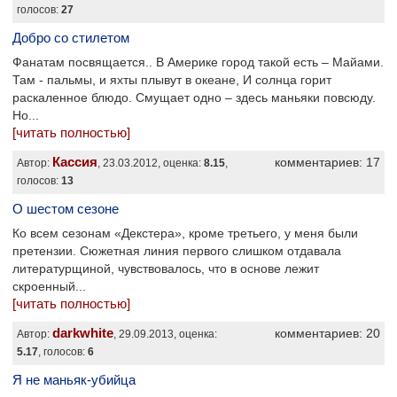
голосов:
27
Добро со стилетом
Фанатам посвящается.. В Америке город такой есть – Майами.
Там - пальмы, и яхты плывут в океане, И солнца горит
раскаленное блюдо. Смущает одно – здесь маньяки повсюду.
Но...
[читать полностью]
Кассия
комментариев: 17
Автор:
, 23.03.2012, оценка:
8.15
,
голосов:
13
О шестом сезоне
Ко всем сезонам «Декстера», кроме третьего, у меня были
претензии. Сюжетная линия первого слишком отдавала
литературщиной, чувствовалось, что в основе лежит
скроенный...
[читать полностью]
darkwhite
комментариев: 20
Автор:
, 29.09.2013, оценка:
5.17
, голосов:
6
Я не маньяк-убийца