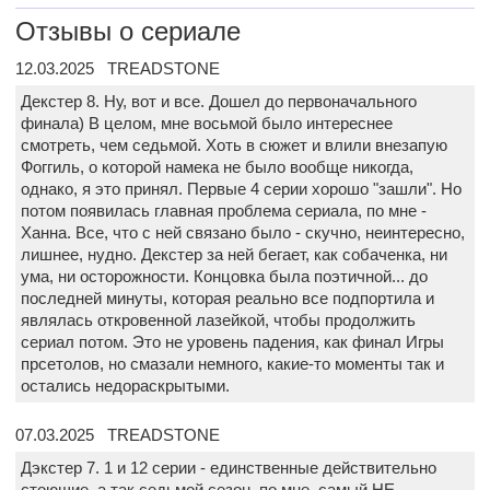
Отзывы о сериале
12.03.2025 TREADSTONE
Декстер 8. Ну, вот и все. Дошел до первоначального
финала) В целом, мне восьмой было интереснее
смотреть, чем седьмой. Хоть в сюжет и влили внезапую
Фоггиль, о которой намека не было вообще никогда,
однако, я это принял. Первые 4 серии хорошо "зашли". Но
потом появилась главная проблема сериала, по мне -
Ханна. Все, что с ней связано было - скучно, неинтересно,
лишнее, нудно. Декстер за ней бегает, как собаченка, ни
ума, ни осторожности. Концовка была поэтичной... до
последней минуты, которая реально все подпортила и
являлась откровенной лазейкой, чтобы продолжить
сериал потом. Это не уровень падения, как финал Игры
прсетолов, но смазали немного, какие-то моменты так и
остались недораскрытыми.
07.03.2025 TREADSTONE
Дэкстер 7. 1 и 12 серии - единственные действительно
стоющие, а так седьмой сезон, по мне, самый НЕ