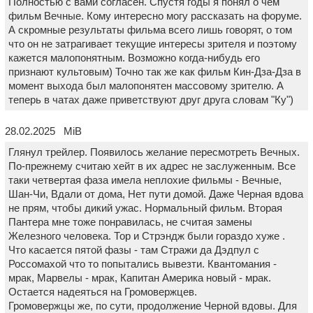
Полностью с вами согласен. Спустя годы я понял о чем
фильм Вечные. Кому интересно могу рассказать на форуме.
А скромные результаты фильма всего лишь говорят, о том
что он не затрагивает текущие интересы зрителя и поэтому
кажется малопонятным. Возможно когда-нибудь его
признают культовым) Точно так же как фильм Кин-Дза-Дза в
момент выхода был малопонятен массовому зрителю. А
теперь в чатах даже приветствуют друг друга словам "Ку")
28.02.2025 MiB
Глянул трейлер. Появилось желание пересмотреть Вечных.
По-прежнему считаю хейт в их адрес не заслуженным. Все
таки четвертая фаза имела неплохие фильмы - Вечные,
Шан-Чи, Вдали от дома, Нет пути домой. Даже Черная вдова
не прям, чтобы дикий ужас. Нормальный фильм. Вторая
Пантера мне тоже понравилась, не считая замены
Железного человека. Тор и Стрэндж были гораздо хуже .
Что касается пятой фазы - там Стражи да Дэдпул с
Россомахой что то попытались вывезти. Квантомания -
мрак, Марвелы - мрак, Капитан Америка новый - мрак.
Остается надеяться на Громовержцев.
Громовержцы же, по сути, продолжение Черной вдовы. Для