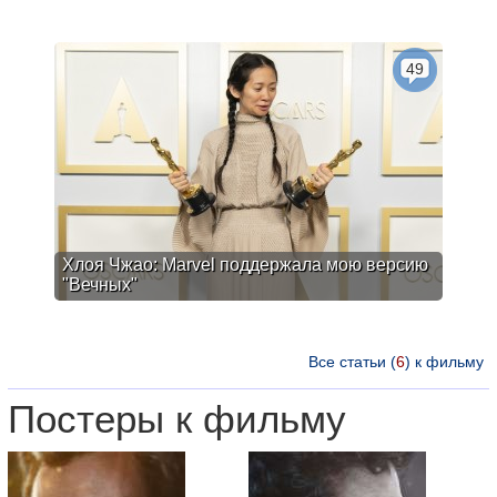
49
Хлоя Чжао: Marvel поддержала мою версию
"Вечных"
Все статьи (
6
) к фильму
Постеры к фильму