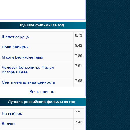
Лучшие фильмы за год
8.73
Шепот сердца
8.42
Ночи Кабирии
7.86
Марти Великолепный
7.81
Человек-бензопила. Фильм:
История Резе
7.68
Сентиментальная ценность
Весь список
Лучшие российские фильмы за год
7.5
На выброс
7.43
Волчок