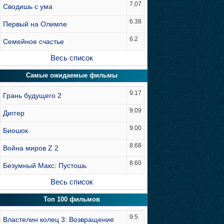
7.07
Сводишь с ума
6.38
Первый на Олимпе
6.2
Семейное счастье
Весь список
Самые ожидаемые фильмы
9.17
Грань будущего 2
9.09
Диггер
9.00
Биошок
8.68
Война миров Z 2
8.60
Безумный Макс: Пустошь
Весь список
Топ 100 фильмов
9.5
Властелин колец 3: Возвращение