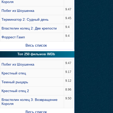
Короля
9.47
Побег из Шоушенка
9.45
Терминатор 2: Судный день
9.4
Властелин колец 2: Две крепости
9.4
Форрест Гамп
Весь список
Топ 250 фильмов IMDb
9.47
Побег из Шоушенка
9.17
Крестный отец
9.12
Темный рыцарь
8.96
Крестный отец 2
9.50
Властелин колец 3: Возвращение
Короля
Весь список