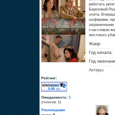
работать репе
Березовой Рощ
элита. Вчераш
шоферами, пр
заграничными 
счастливая жи
жестокого убий
Жанр:
Год начала:
Год окончани
Актеры:
Рейтинг:
0.00
(0)
Ожидаемость:
2
(голосов: 1)
Рекомендации
всего:
0