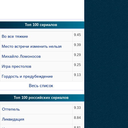
Топ 100 сериалов
9.45
Во все тяжкие
9.39
Место встречи изменить нельзя
9.29
Михайло Ломоносов
9.25
Игра престолов
9.13
Гордость и предубеждение
Весь список
Топ 100 российских сериалов
9.33
Оттепель
8.84
Ликвидация
8.81