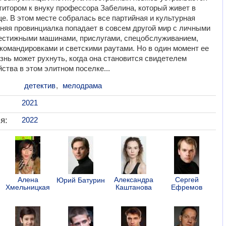
титором к внуку профессора Забелина, который живет в
е. В этом месте собралась все партийная и культурная
няя провинциалка попадает в совсем другой мир с личными
естижными машинами, прислугами, спецобслуживанием,
командировками и светскими раутами. Но в один момент ее
знь может рухнуть, когда она становится свидетелем
ства в этом элитном поселке...
детектив
,
мелодрама
2021
я:
2022
Алена
Александра
Сергей
Юрий Батурин
Хмельницкая
Каштанова
Ефремов