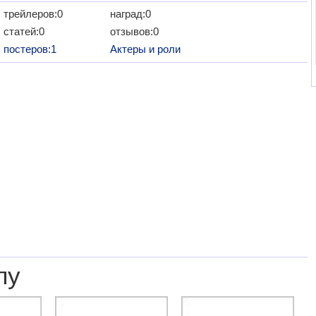
трейлеров:0
наград:0
статей:0
отзывов:0
постеров:1
Актеры и роли
лу