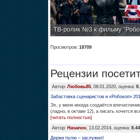
ТВ-ролик №3 к фильму "Робо
Просмотров:
18709
Рецензии посети
Автор:
Любовь85
, 08.01.2020, оценка:
9
Забастовка сценаристов и «Робокоп» 201
Эх, у меня иногда создаётся впечатление,
(ладно, в октаве 12), а писать хочется в
[читать полностью]
Автор:
Hasanov
, 13.02.2014, оценка:
8.44
Держи пулю – заслужил!