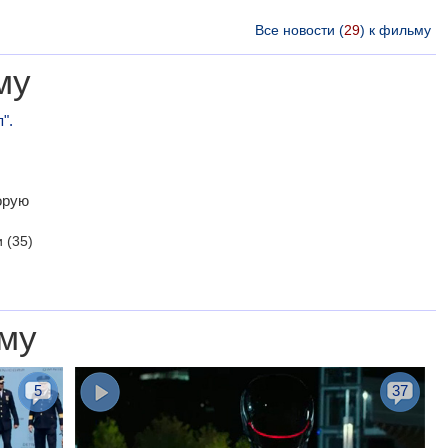
Все новости (
29
) к фильму
му
".
орую
и
(35)
му
5
37