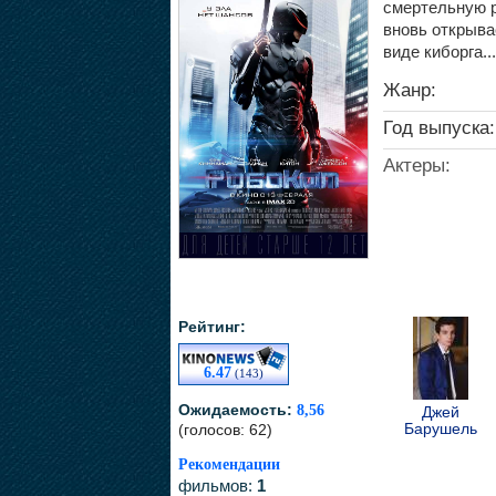
смертельную р
вновь открыва
виде киборга...
Жанр:
Год выпуска:
Актеры:
Рейтинг:
6.47
(143)
Ожидаемость:
8,56
Джей
Барушель
(голосов: 62)
Рекомендации
фильмов:
1