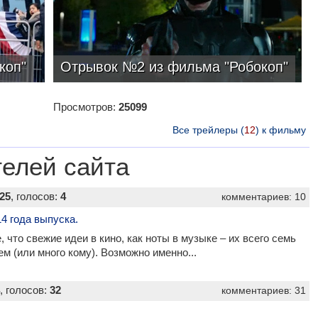
коп"
Отрывок №2 из фильма "Робокоп"
Просмотров:
25099
Все трейлеры (
12
) к фильму
телей сайта
.25
, голосов:
4
комментариев: 10
4 года выпуска.
 что свежие идеи в кино, как ноты в музыке – их всего семь
сем (или много кому). Возможно именно...
, голосов:
32
комментариев: 31