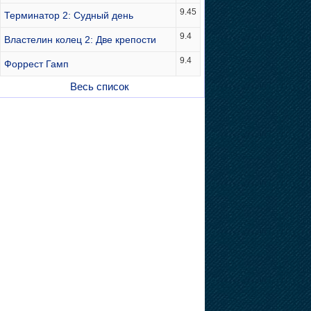
9.45
Терминатор 2: Судный день
9.4
Властелин колец 2: Две крепости
9.4
Форрест Гамп
Весь список