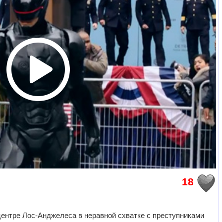
18
центре Лос-Анджелеса в неравной схватке с преступниками