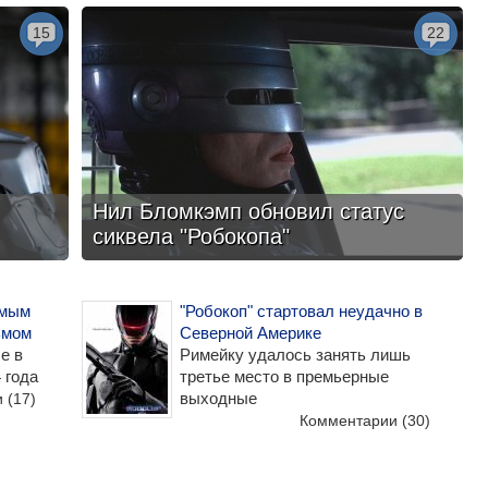
15
22
Нил Бломкэмп обновил статус
сиквела "Робокопа"
амым
"Робокоп" стартовал неудачно в
ьмом
Северной Америке
е в
Римейку удалось занять лишь
 года
третье место в премьерные
выходные
и
(17)
Комментарии
(30)