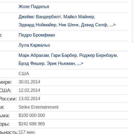
Жозе Падилья
Джеймс Вандербилт
,
Майкл Майнер
,
Эдвард Ноймайер
,
Ник Шенк
,
Дэвид Селф
,
...>
:
Педро Бромфман
Лула Карвальо
Марк Абрахам
,
Гари Барбер
,
Роджер Бернбаум
,
Брэд Фишер
,
Эрик Ньюман
,
...>
США
мире:
30.01.2014
 США:
12.02.2014
России:
13.02.2014
я:
Strike Entertainment
ьма:
$100 000 000
оры:
$242 688 965
ьность:
117 мин.