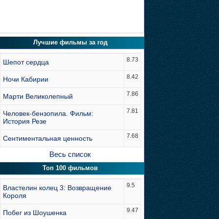
Лучшие фильмы за год
8.73
Шепот сердца
8.42
Ночи Кабирии
7.86
Марти Великолепный
7.81
Человек-бензопила. Фильм:
История Резе
7.68
Сентиментальная ценность
Весь список
Топ 100 фильмов
9.5
Властелин колец 3: Возвращение
Короля
9.47
Побег из Шоушенка