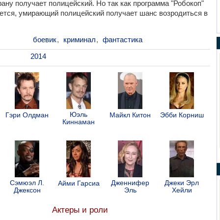
ану получает полицейский. Но так как программа "Робокоп"
ется, умирающий полицейский получает шанс возродиться в
боевик
,
криминал
,
фантастика
2014
Юэль
Гэри Олдман
Майкл Китон
Эбби Корниш
Киннаман
Сэмюэл Л.
Дженнифер
Джеки Эрл
Айми Гарсиа
Джексон
Эль
Хейли
Актеры и роли