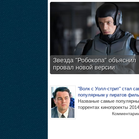
Звезда "Робокопа" объяснил
провал новой версии
"Волк с Уолл-стрит" стал с
популярным у пиратов фил
Названые самые популярны
торрентах кинопроекты 2014
Комментари