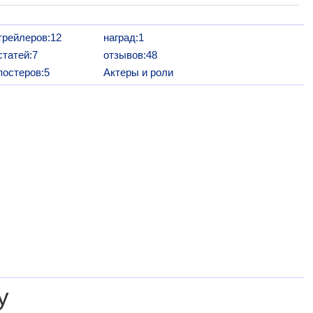
трейлеров:12
наград:1
статей:7
отзывов:48
постеров:5
Актеры и роли
у