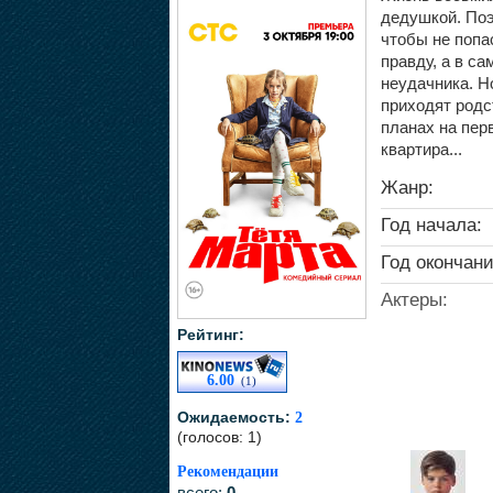
дедушкой. Поэ
чтобы не попа
правду, а в с
неудачника. Н
приходят родст
планах на пер
квартира...
Жанр:
Год начала:
Год окончани
Актеры:
Рейтинг:
6.00
(1)
Ожидаемость:
2
(голосов: 1)
Рекомендации
всего:
0