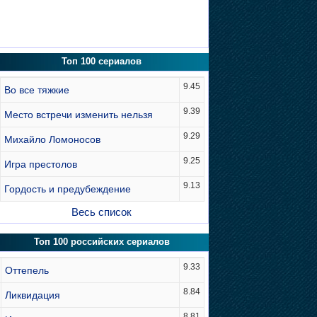
Топ 100 сериалов
9.45
Во все тяжкие
9.39
Место встречи изменить нельзя
9.29
Михайло Ломоносов
9.25
Игра престолов
9.13
Гордость и предубеждение
Весь список
Топ 100 российских сериалов
9.33
Оттепель
8.84
Ликвидация
8.81