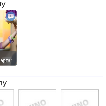
лу
1
Марта"
лу