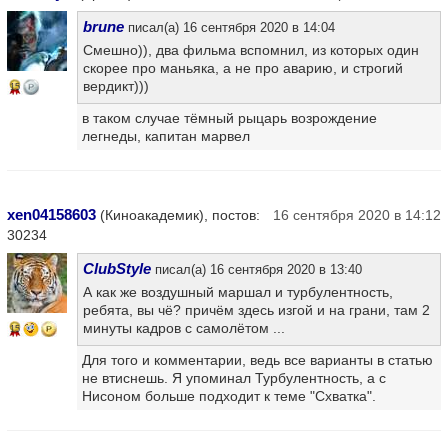
brune
писал(а) 16 сентября 2020 в 14:04
Смешно)), два фильма вспомнил, из которых один
скорее про маньяка, а не про аварию, и строгий
вердикт)))
15
в таком случае тёмный рыцарь возрождение
легнеды, капитан марвел
xen04158603
(Киноакадемик), постов:
16 сентября 2020 в 14:12
30234
ClubStyle
писал(а) 16 сентября 2020 в 13:40
А как же воздушный маршал и турбулентность,
ребята, вы чё? причём здесь изгой и на грани, там 2
минуты кадров с самолётом ...
15
Для того и комментарии, ведь все варианты в статью
не втиснешь. Я упоминал Турбулентность, а с
Нисоном больше подходит к теме "Схватка".