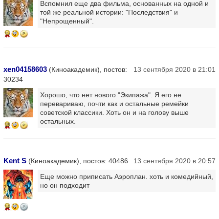
Вспомнил еще два фильма, основанных на одной и
той же реальной истории: "Последствия" и
"Непрощенный".
15
xen04158603
(Киноакадемик), постов:
13 сентября 2020 в 21:01
30234
Хорошо, что нет нового "Экипажа". Я его не
перевариваю, почти как и остальные ремейки
советской классики. Хоть он и на голову выше
остальных.
15
Kent S
(Киноакадемик), постов: 40486
13 сентября 2020 в 20:57
Еще можно приписать Аэроплан. хоть и комедийный,
но он подходит
14