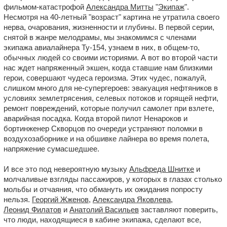
фильмом-катастрофой
Александра Митты
"
Экипаж
".
Несмотря на 40-летный "возраст" картина не утратила своего
нерва, очарования, жизненности и глубины. В первой серии,
снятой в жанре мелодрамы, мы знакомимся с членами
экипажа авиалайнера Ту-154, узнаем в них, в общем-то,
обычных людей со своими историями. А вот во второй части
нас ждет напряженный экшен, когда ставшие нам близкими
герои, совершают чудеса героизма. Этих чудес, пожалуй,
слишком много для не-супергероев: эвакуация нефтяников в
условиях землетрясения, селевых потоков и горящей нефти,
ремонт повреждений, которые получил самолет при взлете,
аварийная посадка. Когда второй пилот Ненароков и
бортинженер Скворцов по очереди устраняют поломки в
воздухозаборнике и на обшивке лайнера во время полета,
напряжение сумасшедшее.
И все это под невероятную музыку
Альфреда Шнитке
и
молчаливые взгляды пассажиров, у которых в глазах столько
мольбы и отчаяния, что обмануть их ожидания попросту
нельзя.
Георгий Жженов
,
Александра Яковлева
,
Леонид Филатов
и
Анатолий Васильев
заставляют поверить,
что люди, находящиеся в кабине экипажа, сделают все,