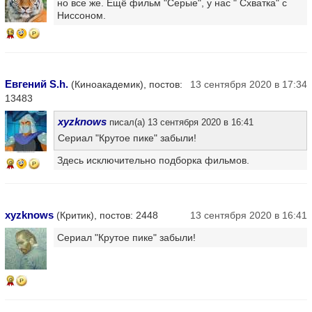
но все же. Ещё фильм "Серые", у нас " Схватка" с
Ниссоном.
15
Евгений S.h.
(Киноакадемик), постов:
13 сентября 2020 в 17:34
13483
xyzknows
писал(а) 13 сентября 2020 в 16:41
Сериал "Крутое пике" забыли!
Здесь исключительно подборка фильмов.
9
xyzknows
(Критик), постов: 2448
13 сентября 2020 в 16:41
Сериал "Крутое пике" забыли!
9