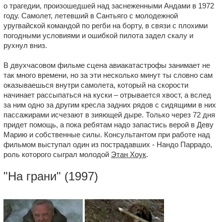
о трагедии, произошедшей над заснеженными Андами в 1972
году. Самолет, летевший в Сантьяго с молодежной
уругвайской командой по регби на борту, в связи с плохими
погодными условиями и ошибкой пилота задел скалу и
рухнул вниз.
В двухчасовом фильме сцена авиакатастрофы занимает не
так много времени, но за эти несколько минут ты словно сам
оказываешься внутри самолета, который на скорости
начинает рассыпаться на куски – отрывается хвост, а вслед
за ним одно за другим кресла задних рядов с сидящими в них
пассажирами исчезают в зияющей дыре. Только через 72 дня
придет помощь, а пока ребятам надо запастись верой в Деву
Марию и собственные силы. Консультантом при работе над
фильмом выступал один из пострадавших - Нандо Паррадо,
роль которого сыграл молодой
Этан Хоук
.
"
На грани
" (1997)