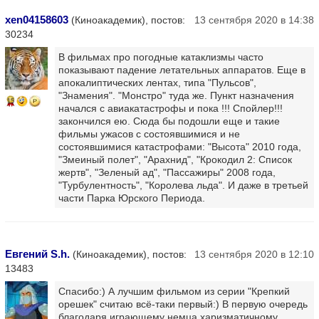
xen04158603
(Киноакадемик), постов:
13 сентября 2020 в 14:38
30234
В фильмах про погодные катаклизмы часто
показывают падение летательных аппаратов. Еще в
апокалиптических лентах, типа "Пульсов",
"Знамения". "Монстро" туда же. Пункт назначения
15
начался с авиакатастрофы и пока !!! Спойлер!!!
закончился ею. Сюда бы подошли еще и такие
фильмы ужасов с состоявшимися и не
состоявшимися катастрофами: "Высота" 2010 года,
"Змеиный полет", "Арахнид", "Крокодил 2: Список
жертв", "Зеленый ад", "Пассажиры" 2008 года,
"Турбулентность", "Королева льда". И даже в третьей
части Парка Юрского Периода.
Евгений S.h.
(Киноакадемик), постов:
13 сентября 2020 в 12:10
13483
Спасибо:) А лучшим фильмом из серии "Крепкий
орешек" считаю всё-таки первый:) В первую очередь
благодаря играющему немца харизматичному