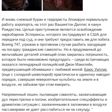
И вновь снежный буран и террористы блокирую нормальную
работу аэропорта, на этот раз Вашингтон Даллес в канун
Рождества. Целью преступников является освобождение
наркобарона Эсперансы, которого экстрадируют в США для
передачи под суд, и они требуют предоставить им для побега
Boeing 747, угрожая в противном случае разбить заходящие
на посадку гражданские самолеты. Но в продуманный до
мельчайших деталей зловещий план закралась погрешность,
которую было невозможно предугадать – среди встречающих
оказался легендарный полицейский Джон Макклейн,
предвкушающий обнимашки с любимой женой.
Брюс Уиллис
(еще с солидной шевелюрой) практически в одиночку наводит
порядок, совершая невероятные кульбиты на земле и в
воздухе, не забывая при этом юморить.
Напряженный экшен, пылающие самолеты, захватывающие
дух перестрелки и погони, изобретательные спецэффекты и
драматизм ситуации с захваченными в заложники в воздухе
пассажирами не дают расслабиться ни на секунду. "