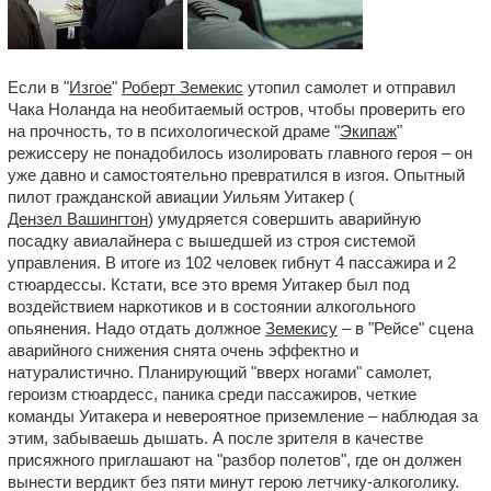
Если в "
Изгое
"
Роберт Земекис
утопил самолет и отправил
Чака Ноланда на необитаемый остров, чтобы проверить его
на прочность, то в психологической драме "
Экипаж
"
режиссеру не понадобилось изолировать главного героя – он
уже давно и самостоятельно превратился в изгоя. Опытный
пилот гражданской авиации Уильям Уитакер (
Дензел Вашингтон
) умудряется совершить аварийную
посадку авиалайнера с вышедшей из строя системой
управления. В итоге из 102 человек гибнут 4 пассажира и 2
стюардессы. Кстати, все это время Уитакер был под
воздействием наркотиков и в состоянии алкогольного
опьянения. Надо отдать должное
Земекису
– в "Рейсе" сцена
аварийного снижения снята очень эффектно и
натуралистично. Планирующий "вверх ногами" самолет,
героизм стюардесс, паника среди пассажиров, четкие
команды Уитакера и невероятное приземление – наблюдая за
этим, забываешь дышать. А после зрителя в качестве
присяжного приглашают на "разбор полетов", где он должен
вынести вердикт без пяти минут герою летчику-алкоголику.