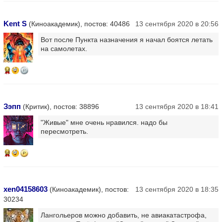
Kent S
(Киноакадемик), постов: 40486
13 сентября 2020 в 20:56
Вот после Пункта назначения я начал боятся летать
на самолетах.
14
Зэпп
(Критик), постов: 38896
13 сентября 2020 в 18:41
"Живые" мне очень нравился. надо бы
пересмотреть.
16
xen04158603
(Киноакадемик), постов:
13 сентября 2020 в 18:35
30234
Лангольеров можно добавить, не авиакатастрофа,