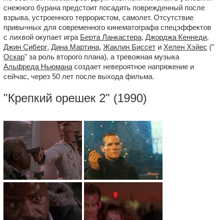
снежного бурана предстоит посадить поврежденный после
взрыва, устроенного террористом, самолет. Отсутствие
привычных для современного кинематографа спецэффектов
с лихвой окупает игра
Берта Ланкастера
,
Джорджа Кеннеди
,
Джин Сиберг
,
Дина Мартина
,
Жаклин Биссет
и
Хелен Хэйес
("
Оскар
" за роль второго плана), а тревожная музыка
Альфреда Ньюмана
создает невероятное напряжение и
сейчас, через 50 лет после выхода фильма.
"
Крепкий орешек 2
" (1990)