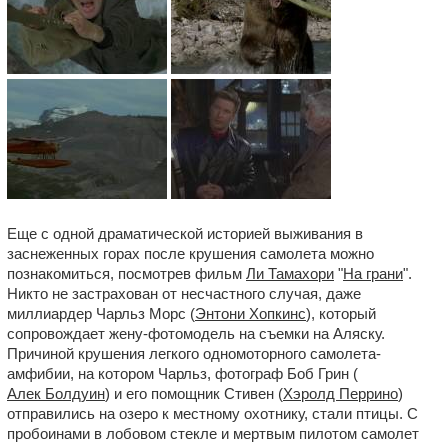
Еще с одной драматической историей выживания в
заснеженных горах после крушения самолета можно
познакомиться, посмотрев фильм
Ли Тамахори
"
На грани
".
Никто не застрахован от несчастного случая, даже
миллиардер Чарльз Морс (
Энтони Хопкинс
), который
сопровождает жену-фотомодель на съемки на Аляску.
Причиной крушения легкого одномоторного самолета-
амфибии, на котором Чарльз, фотограф Боб Грин (
Алек Болдуин
) и его помощник Стивен (
Хэролд Перрино
)
отправились на озеро к местному охотнику, стали птицы. С
пробоинами в лобовом стекле и мертвым пилотом самолет