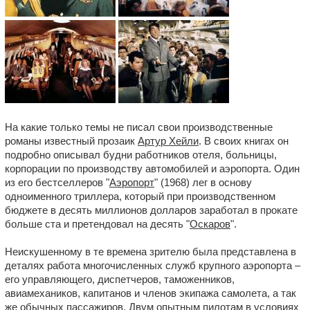
На какие только темы не писал свои производственные
романы известный прозаик
Артур Хейли
. В своих книгах он
подробно описывал будни работников отеля, больницы,
корпорации по производству автомобилей и аэропорта. Один
из его бестселлеров "
Аэропорт
" (1968) лег в основу
одноименного триллера, который при производственном
бюджете в десять миллионов долларов заработал в прокате
больше ста и претендовал на десять "
Оскаров
".
Неискушенному в те времена зрителю была представлена в
деталях работа многочисленных служб крупного аэропорта –
его управляющего, диспетчеров, таможенников,
авиамехаников, капитанов и членов экипажа самолета, а так
же обычных пассажиров. Двум опытным пилотам в условиях