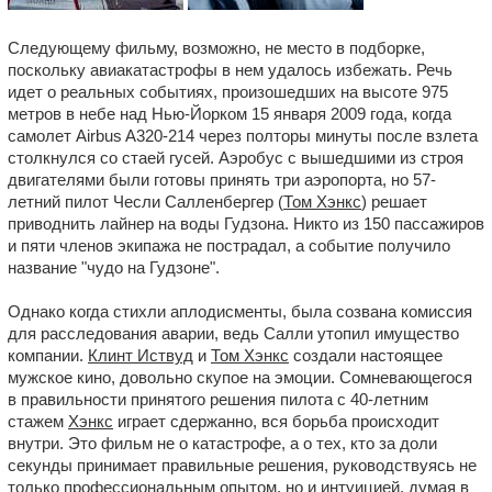
Следующему фильму, возможно, не место в подборке,
поскольку авиакатастрофы в нем удалось избежать. Речь
идет о реальных событиях, произошедших на высоте 975
метров в небе над Нью-Йорком 15 января 2009 года, когда
самолет Airbus A320-214 через полторы минуты после взлета
столкнулся со стаей гусей. Аэробус с вышедшими из строя
двигателями были готовы принять три аэропорта, но 57-
летний пилот Чесли Салленбергер (
Том Хэнкс
) решает
приводнить лайнер на воды Гудзона. Никто из 150 пассажиров
и пяти членов экипажа не пострадал, а событие получило
название "чудо на Гудзоне".
Однако когда стихли аплодисменты, была созвана комиссия
для расследования аварии, ведь Салли утопил имущество
компании.
Клинт Иствуд
и
Том Хэнкс
создали настоящее
мужское кино, довольно скупое на эмоции. Сомневающегося
в правильности принятого решения пилота с 40-летним
стажем
Хэнкс
играет сдержанно, вся борьба происходит
внутри. Это фильм не о катастрофе, а о тех, кто за доли
секунды принимает правильные решения, руководствуясь не
только профессиональным опытом, но и интуицией, думая в