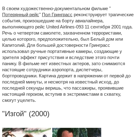
В своем художественно-документальном фильме "
Потерянный рейс
"
Пол Гринграсс
реконструирует трагические
события, произошедшие на борту авиалайнера,
выполняющего рейс United Airlines-093 11 сентября 2001 года.
Речь о четвертом самолете, захваченном террористами,
целью которого, предположительно, был Белый дом или
Капитолий. Для большей достоверности Гринграсс
использовал ручные портативные камеры, создающие у
зрителя эффект присутствия и вследствие этого почти
панику. В фильме нет известных актеров, зато снимаются
настоящие сотрудники аэропорта, диспетчеры,
бортпроводники. Картина держит в напряжении от первой до
последней минуты, и несмотря на известный исход, до
последней секунды веришь, что пассажиры, проявившие
настоящий героизм, вступив в экстремистами в схватку,
смогут уцелеть.
"
Изгой
" (2000)