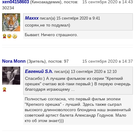
xen04158603
(Киноакадемик), постов:
15 сентября 2020 в 14:43
30234
Maxxx
писал(а) 15 сентября 2020 в 9:41
ссорян,не то подумал)
Бывает. Ничего страшного.
15
Nora Monn
(Зритель), постов: 97
15 сентября 2020 в 14:37
Евгений S.h.
писал(а) 13 сентября 2020 в 12:10
Спасибо:) А лучшим фильмом из серии "Крепкий
орешек" считаю всё-таки первый:) В первую очередь
благодаря играющему ...
7
Полностью согласна, что первый фильм эпопеи
"Крепкого орешка" - лучший. Здесь также сыграл
высокого длинноволосого блондина наш знаменитый
советский артист балета Александр Годунов. Мало
кто об этом знает)))