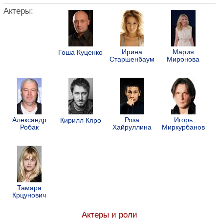
Актеры:
Ирина
Мария
Гоша Куценко
Старшенбаум
Миронова
Александр
Роза
Игорь
Кирилл Кяро
Робак
Хайруллина
Миркурбанов
Тамара
Крцунович
Актеры и роли