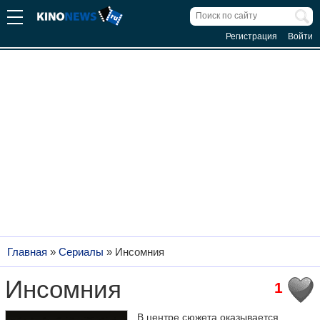
Регистрация
Войти
Главная
»
Сериалы
»
Инсомния
Инсомния
1
В центре сюжета оказывается