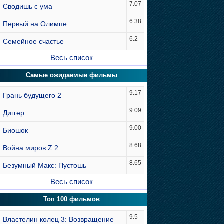
7.07
Сводишь с ума
6.38
Первый на Олимпе
6.2
Семейное счастье
Весь список
Самые ожидаемые фильмы
9.17
Грань будущего 2
9.09
Диггер
9.00
Биошок
8.68
Война миров Z 2
8.65
Безумный Макс: Пустошь
Весь список
Топ 100 фильмов
9.5
Властелин колец 3: Возвращение