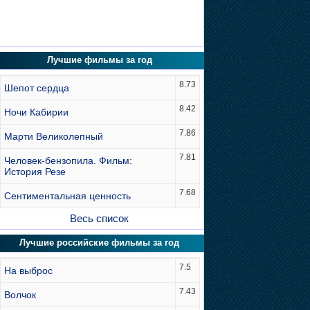
Лучшие фильмы за год
8.73
Шепот сердца
8.42
Ночи Кабирии
7.86
Марти Великолепный
7.81
Человек-бензопила. Фильм:
История Резе
7.68
Сентиментальная ценность
Весь список
Лучшие российские фильмы за год
7.5
На выброс
7.43
Волчок