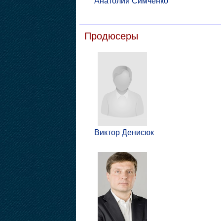
Анатолий Симченко
Продюсеры
Виктор Денисюк