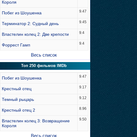
Короля
9.47
Побег из Шоушенка
9.45
Терминатор 2: Судный день
9.4
Властелин колец 2: Две крепости
9.4
Форрест Гамп
Весь список
Топ 250 фильмов IMDb
9.47
Побег из Шоушенка
9.17
Крестный отец
9.12
Темный рыцарь
8.96
Крестный отец 2
9.50
Властелин колец 3: Возвращение
Короля
Весь список