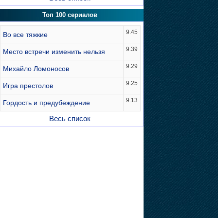
Топ 100 сериалов
9.45
Во все тяжкие
9.39
Место встречи изменить нельзя
9.29
Михайло Ломоносов
9.25
Игра престолов
9.13
Гордость и предубеждение
Весь список