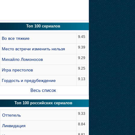
Топ 100 сериалов
9.45
Во все тяжкие
9.39
Место встречи изменить нельзя
9.29
Михайло Ломоносов
9.25
Игра престолов
9.13
Гордость и предубеждение
Весь список
Топ 100 российских сериалов
9.33
Оттепель
8.84
Ликвидация
8.81