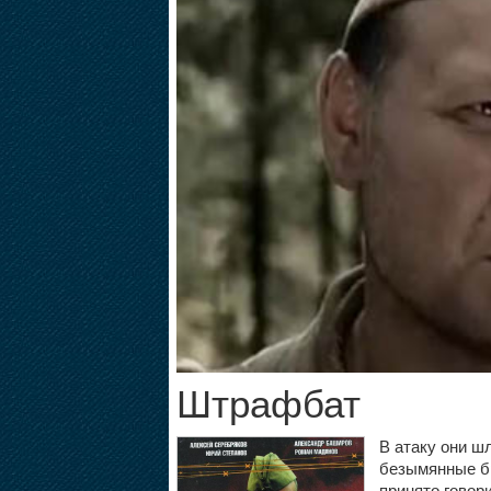
Штрафбат
В атаку они ш
безымянные бр
принято говори