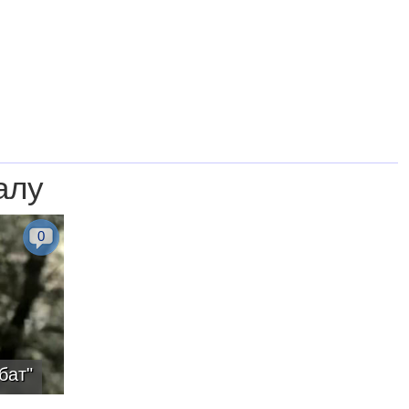
алу
0
бат"