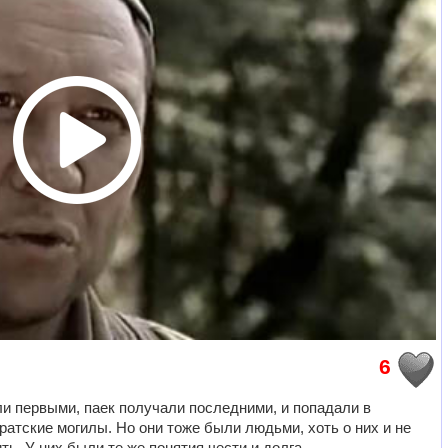
6
ли первыми, паек получали последними, и попадали в
атские могилы. Но они тоже были людьми, хоть о них и не
ть. У них были те же понятия чести и долга.