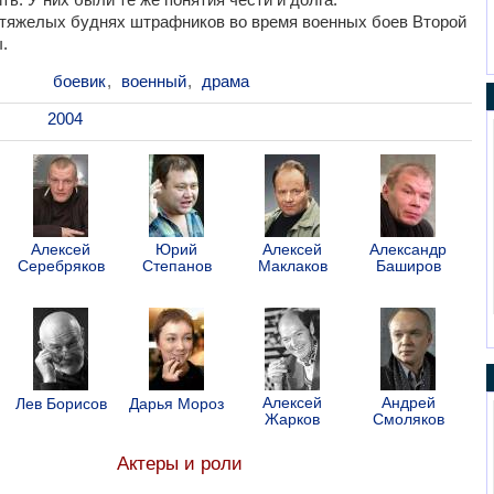
 тяжелых буднях штрафников во время военных боев Второй
.
боевик
,
военный
,
драма
2004
Алексей
Юрий
Алексей
Александр
Серебряков
Степанов
Маклаков
Баширов
Алексей
Андрей
Лев Борисов
Дарья Мороз
Жарков
Смоляков
Актеры и роли