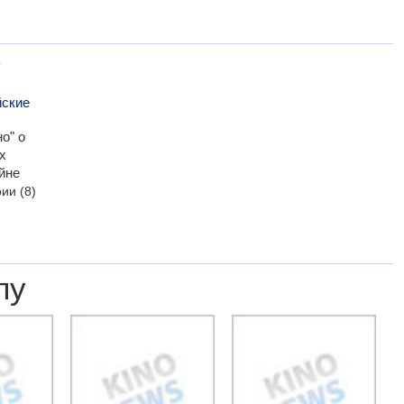
у
йские
о" о
х
йне
рии
(8)
лу