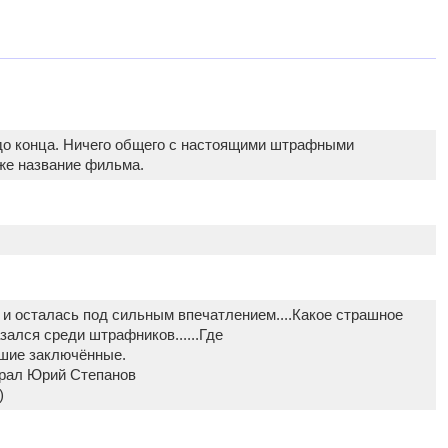
до конца. Ничего общего с настоящими штрафными
же название фильма.
 и осталась под сильным впечатлением....Какое страшное
зался среди штрафников......Где
вшие заключённые.
ыграл Юрий Степанов
)