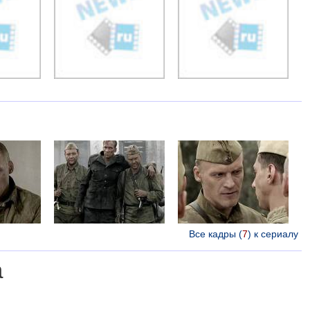
Все кадры (
7
) к сериалу
а