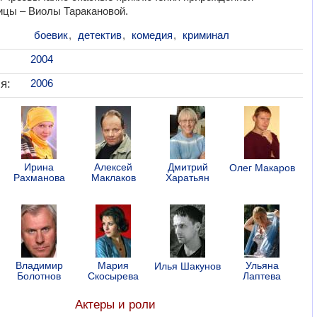
ицы – Виолы Таракановой.
боевик
,
детектив
,
комедия
,
криминал
2004
я:
2006
Ирина
Алексей
Дмитрий
Олег Макаров
Рахманова
Маклаков
Харатьян
Владимир
Мария
Ульяна
Илья Шакунов
Болотнов
Скосырева
Лаптева
Актеры и роли