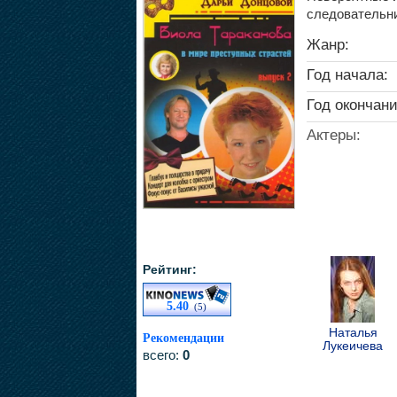
следовательн
Жанр:
Год начала:
Год окончани
Актеры:
Рейтинг:
5.40
(5)
Наталья
Рекомендации
Лукеичева
всего:
0