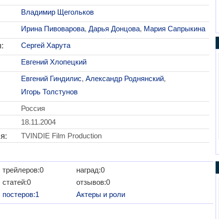
Владимир Щегольков
Ирина Пивоварова
,
Дарья Донцова
,
Мария Сапрыкина
:
Сергей Харута
Евгений Хлопецкий
Евгений Гиндилис
,
Александр Роднянский
,
Игорь Толстунов
Россия
18.11.2004
я:
TVINDIE Film Production
трейлеров:0
наград:0
статей:0
отзывов:0
постеров:1
Актеры и роли