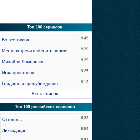
Топ 100 сериалов
9.45
Во все тяжкие
9.39
Место встречи изменить нельзя
9.29
Михайло Ломоносов
9.25
Игра престолов
9.13
Гордость и предубеждение
Весь список
Топ 100 российских сериалов
9.33
Оттепель
8.84
Ликвидация
8.81