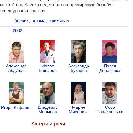
зыска Игорь Клепко ведет свою непримиримую борьбу с
 всех уровнях власти.
боевик
,
драма
,
криминал
2002
Александр
Марат
Александр
Павел
Абдулов
Башаров
Бухаров
Деревянко
Владимир
Мария
Сосо
Игорь Лифанов
Меньшов
Миронова
Павлиашвили
Актеры и роли