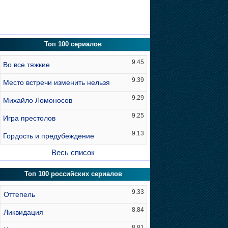
Топ 100 сериалов
9.45
Во все тяжкие
9.39
Место встречи изменить нельзя
9.29
Михайло Ломоносов
9.25
Игра престолов
9.13
Гордость и предубеждение
Весь список
Топ 100 российских сериалов
9.33
Оттепель
8.84
Ликвидация
8.81