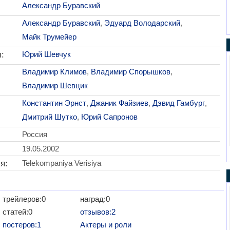
Александр Буравский
Александр Буравский
,
Эдуард Володарский
,
Майк Трумейер
:
Юрий Шевчук
Владимир Климов
,
Владимир Спорышков
,
Владимир Шевцик
Константин Эрнст
,
Джаник Файзиев
,
Дэвид Гамбург
,
Дмитрий Шутко
,
Юрий Сапронов
Россия
19.05.2002
я:
Telekompaniya Verisiya
трейлеров:0
наград:0
статей:0
отзывов:2
постеров:1
Актеры и роли