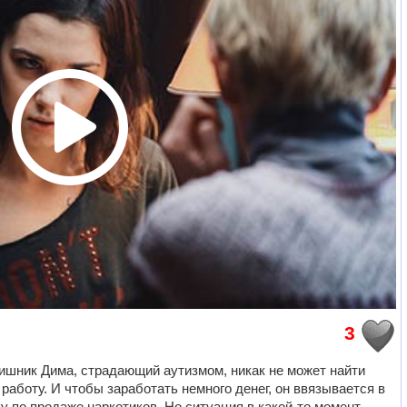
3
ишник Дима, страдающий аутизмом, никак не может найти
работу. И чтобы заработать немного денег, он ввязывается в
у по продаже наркотиков. Но ситуация в какой-то момент