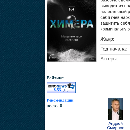
выходит из по
нелегальный р
себя гнев нар
защитить себя 
криминальную 
Жанр:
Год начала:
Актеры:
Рейтинг:
8.53
(15)
Рекомендации
всего:
0
Андрей
Смирнов