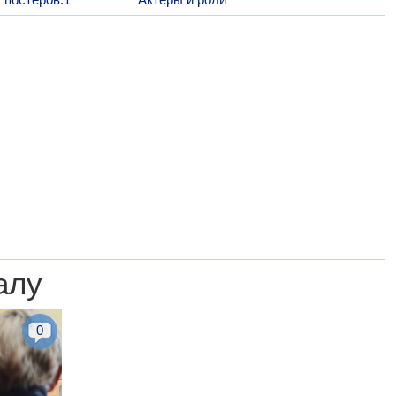
алу
0