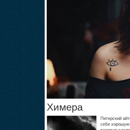
Химера
Питерский айт
себе хорошую 
разовую сделк