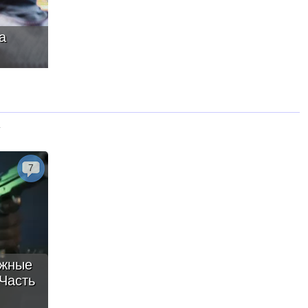
а
у
7
ежные
 Часть