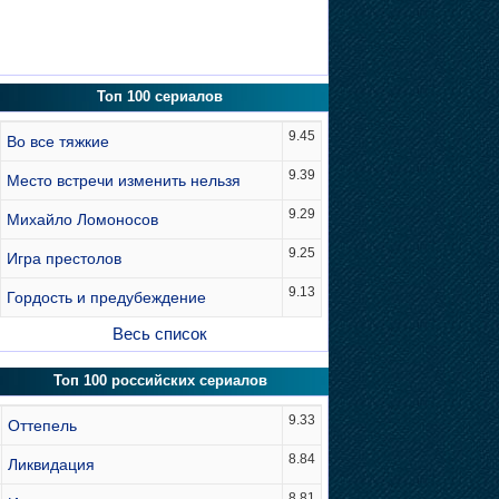
Топ 100 сериалов
9.45
Во все тяжкие
9.39
Место встречи изменить нельзя
9.29
Михайло Ломоносов
9.25
Игра престолов
9.13
Гордость и предубеждение
Весь список
Топ 100 российских сериалов
9.33
Оттепель
8.84
Ликвидация
8.81