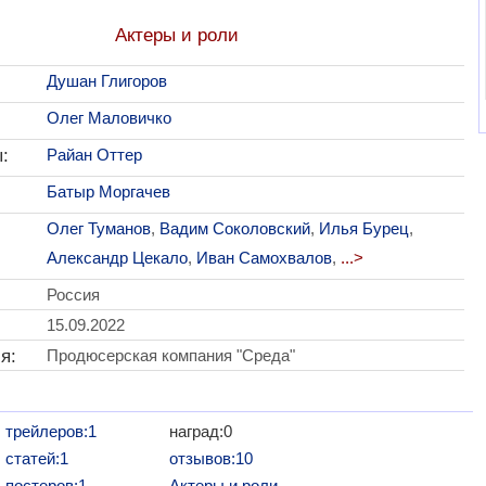
Актеры и роли
Душан Глигоров
Олег Маловичко
:
Райан Оттер
Батыр Моргачев
Олег Туманов
,
Вадим Соколовский
,
Илья Бурец
,
Александр Цекало
,
Иван Самохвалов
,
...>
Россия
15.09.2022
я:
Продюсерская компания "Среда"
трейлеров:1
наград:0
статей:1
отзывов:10
постеров:1
Актеры и роли