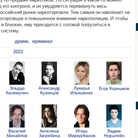
д его контроля, и он умудряется перевернуть весь
оссийский рынок наркоторговли. Тем самым он навлекает на
которговцев и повышенное внимание наркополиции. И чтобы
и близких, ему приходится с головой погрузиться в
систему.
драма
,
криминал
2022
Эльдар
Александр
Лукерья
Егор Корешков
Калимулин
Кузнецов
Ильяшенко
Василий
Ангелина
Игорь
Вадим
Михайлов
Загребина
Миркурбанов
Норштейн