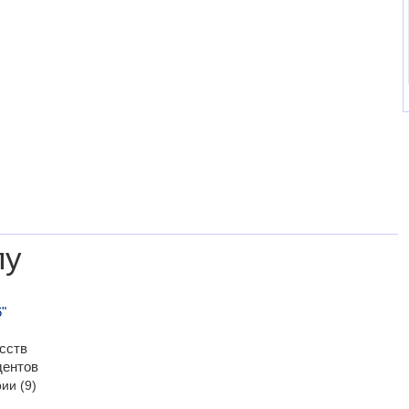
лу
"
сств
дентов
рии
(9)