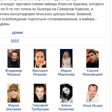
я вокруг противостояния майора Алексея Брагина, которого
ле 6-ти лет плена из бункера на Северном Кавказе, и
итика контртеррористического центра Анны Зиминой,
 освобождение тщательно спланированным, а майора -
одины.
драма
2015
Владимир
Виктория
Мария
Сергей
Машков
Исакова
Миронова
Маковецкий
Мария
Тимофей
Алиса
Илья Исаев
Шалаева
Трибунцев
Хазанова