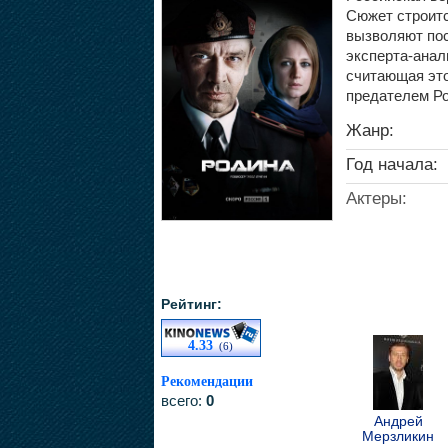
Сюжет строитс
вызволяют пос
эксперта-анал
считающая это
предателем Р
Жанр:
Год начала:
Актеры:
Рейтинг:
4.33
(6)
Рекомендации
всего:
0
Андрей
Мерзликин