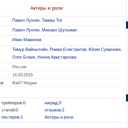
Актеры и роли
Павел Лунгин
,
Тамаш Тот
Павел Лунгин
,
Михаил Шульман
Иван Мамонов
Тимур Вайнштейн
,
Роман Елистратов
,
Юлия Сумачева
,
Олег Бланк
,
Нонна Аристархова
Россия
16.03.2015
я:
ВайТ Медиа
трейлеров:0
наград:3
статей:0
отзывов:2
постеров:1
Актеры и роли