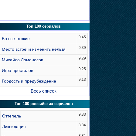
Топ 100 сериалов
9.45
Во все тяжкие
9.39
Место встречи изменить нельзя
9.29
Михайло Ломоносов
9.25
Игра престолов
9.13
Гордость и предубеждение
Весь список
Топ 100 российских сериалов
9.33
Оттепель
8.84
Ликвидация
8.81