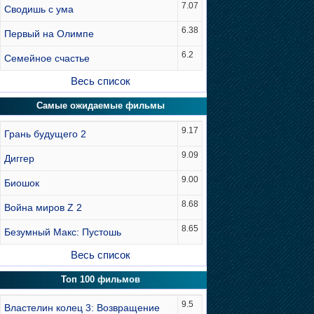
7.07
Сводишь с ума
6.38
Первый на Олимпе
6.2
Семейное счастье
Весь список
Самые ожидаемые фильмы
9.17
Грань будущего 2
9.09
Диггер
9.00
Биошок
8.68
Война миров Z 2
8.65
Безумный Макс: Пустошь
Весь список
Топ 100 фильмов
9.5
Властелин колец 3: Возвращение