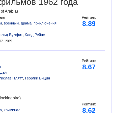
фильмов 1962 года
of Arabia)
ния
Рейтинг:
8.89
й
,
военный
,
драма
,
приключения
альд Вулфит
,
Клод Рейнс
02.1989
Рейтинг:
8.67
я
йдай
тислав Плятт
,
Георгий Вицин
Mockingbird)
Рейтинг:
8.62
а
,
криминал