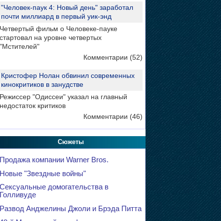
"Человек-паук 4: Новый день" заработал
почти миллиард в первый уик-энд
Четвертый фильм о Человеке-пауке
стартовал на уровне четвертых
"Мстителей"
Комментарии (52)
Кристофер Нолан обвинил современных
кинокритиков в занудстве
Режиссер "Одиссеи" указал на главный
недостаток критиков
Комментарии (46)
Сюжеты
Продажа компании Warner Bros.
Новые "Звездные войны"
Сексуальные домогательства в
Голливуде
Развод Анджелины Джоли и Брэда Питта