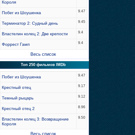
Короля
9.47
Побег из Шоушенка
9.45
Терминатор 2: Судный день
9.4
Властелин колец 2: Две крепости
9.4
Форрест Гамп
Весь список
Топ 250 фильмов IMDb
9.47
Побег из Шоушенка
9.17
Крестный отец
9.12
Темный рыцарь
8.96
Крестный отец 2
9.50
Властелин колец 3: Возвращение
Короля
Весь список