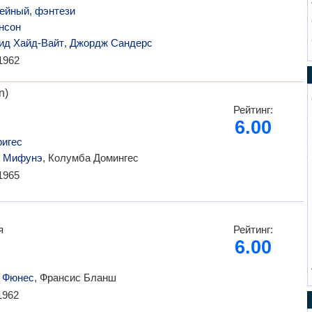
ейный
,
фэнтези
нсон
ид Хайд-Вайт
,
Джордж Сандерс
1962
n)
Рейтинг:
6.00
игес
о Мифунэ
, Колумба Домингес
1965
я
Рейтинг:
6.00
 Фюнес
, Франсис Бланш
1962