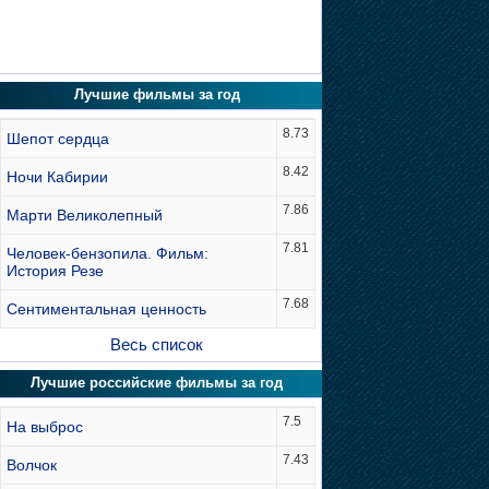
Лучшие фильмы за год
8.73
Шепот сердца
8.42
Ночи Кабирии
7.86
Марти Великолепный
7.81
Человек-бензопила. Фильм:
История Резе
7.68
Сентиментальная ценность
Весь список
Лучшие российские фильмы за год
7.5
На выброс
7.43
Волчок