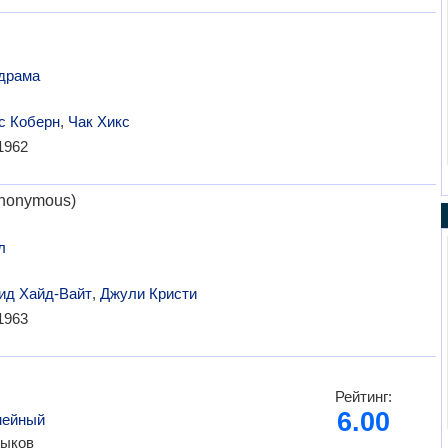
драма
с Коберн
,
Чак Хикс
1962
Anonymous)
л
ид Хайд-Вайт
,
Джули Кристи
1963
Рейтинг:
6.00
мейный
ыков