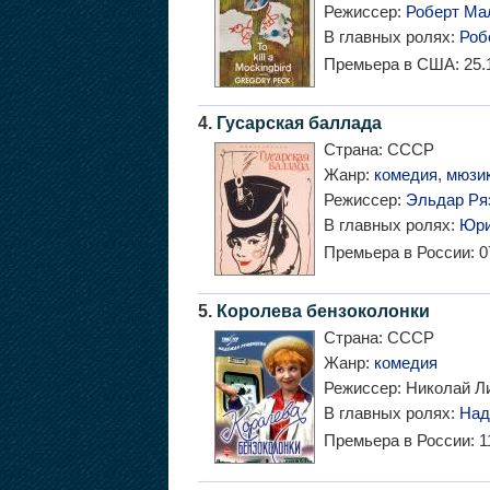
Режиссер:
Роберт Ма
В главных ролях:
Роб
Премьера в США:
25.
4.
Гусарская баллада
Страна:
СССР
Жанр:
комедия
,
мюзи
Режиссер:
Эльдар Ря
В главных ролях:
Юри
Премьера в России:
0
5.
Королева бензоколонки
Страна:
СССР
Жанр:
комедия
Режиссер:
Николай Ли
В главных ролях:
Над
Премьера в России:
1