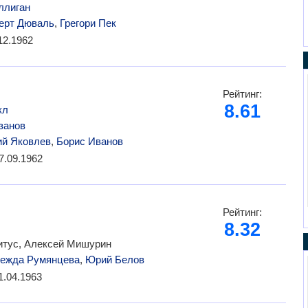
ллиган
ерт Дюваль
,
Грегори Пек
12.1962
Рейтинг:
8.61
кл
занов
й Яковлев
,
Борис Иванов
7.09.1962
Рейтинг:
8.32
тус, Алексей Мишурин
ежда Румянцева
,
Юрий Белов
1.04.1963