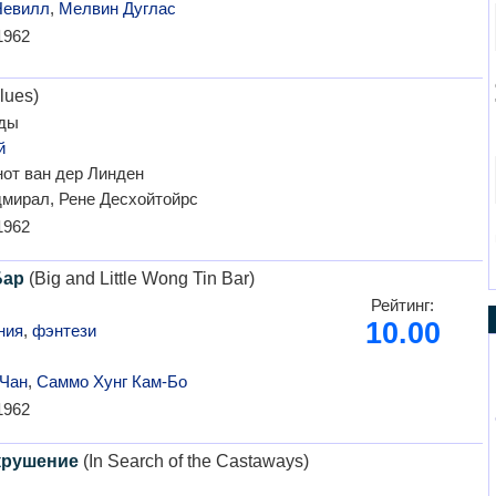
Невилл
,
Мелвин Дуглас
1962
lues)
ды
й
от ван дер Линден
мирал, Рене Десхойтойрс
1962
Бар
(Big and Little Wong Tin Bar)
Рейтинг:
10.00
ния
,
фэнтези
 Чан
,
Саммо Хунг Кам-Бо
1962
крушение
(In Search of the Castaways)