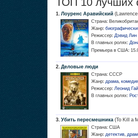
ТОП 10 лучших 
1.
Лоуренс Аравийский
(Lawrence 
Страна:
Великобрита
Жанр:
биографически
Режиссер:
Дэвид Лин
В главных ролях:
Дон
Премьера в США:
15.
2.
Деловые люди
Страна:
СССР
Жанр:
драма
,
комеди
Режиссер:
Леонид Га
В главных ролях:
Рос
3.
Убить пересмешника
(To Kill a 
Страна:
США
Жанр:
детектив
,
драм