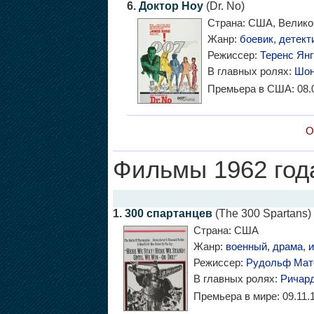
6.
Доктор Ноу
(Dr. No)
Страна:
США, Велико
Жанр:
боевик
,
детект
Режиссер:
Теренс Янг
В главных ролях:
Шон
Премьера в США:
08.
О
Фильмы 1962 год
1.
300 спартанцев
(The 300 Spartans)
Страна:
США
Жанр:
военный
,
драма
,
и
Режиссер:
Рудольф Мат
В главных ролях:
Ричард
Премьера в мире:
09.11.