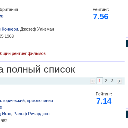
британия
Рейтинг:
7.56
ив
 Коннери
, Джозеф Уайзман
05.1963
бщий рейтинг фильмов
а полный список
1
2
3
Рейтинг:
7.14
сторический
,
приключения
е
 Иган
,
Ральф Ричардсон
1962