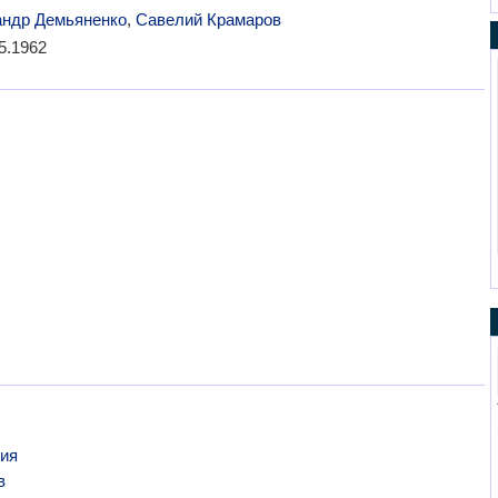
андр Демьяненко
,
Савелий Крамаров
5.1962
ия
в