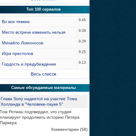
Топ 100 сериалов
9.45
Во все тяжкие
9.39
Место встречи изменить нельзя
9.29
Михайло Ломоносов
9.25
Игра престолов
9.13
Гордость и предубеждение
Весь список
Самые обсуждаемые материалы
Глава Sony надеется на участие Тома
Холланда в "Человеке-пауке 5"
Том Ротман подтвердил, что студия
планирует продолжить историю Питера
Паркера
Комментарии (58)