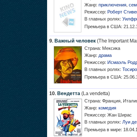
Жанр:
приключения
,
сем
Режиссер:
Роберт Стиве
В главных ролях:
Уилфр
Премьера в США:
21.12.
9.
Важный человек
(The Important Ma
Страна:
Мексика
Жанр:
драма
Режиссер:
Исмаэль Родр
В главных ролях:
Тосир
Премьера в США:
25.06.
10.
Вендетта
(La vendetta)
Страна:
Франция, Итали
Жанр:
комедия
Режиссер:
Жан Ширас
В главных ролях:
Луи де
Премьера в мире:
18.04.