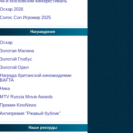
48-й Московский кинофестиваль
Оскар 2026
Comic Con Игромир 2025
Награждения
Оскар
Золотая Малина
Золотой Глобус
Золотой Орел
Награда британской киноакадемии
BAFTA
Ника
MTV Russia Movie Awards
Премия KinoNews
Антипремия "Ржавый бублик"
Наши рекорды