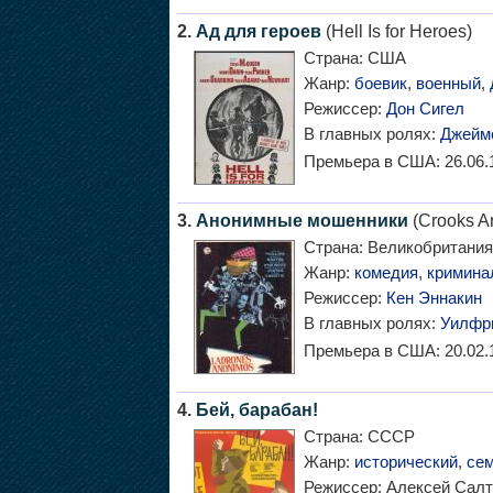
2.
Ад для героев
(Hell Is for Heroes)
Страна:
США
Жанр:
боевик
,
военный
,
Режиссер:
Дон Сигел
В главных ролях:
Джейм
Премьера в США:
26.06.
3.
Анонимные мошенники
(Crooks 
Страна:
Великобритания
Жанр:
комедия
,
кримина
Режиссер:
Кен Эннакин
В главных ролях:
Уилфр
Премьера в США:
20.02.
4.
Бей, барабан!
Страна:
СССР
Жанр:
исторический
,
се
Режиссер:
Алексей Салт