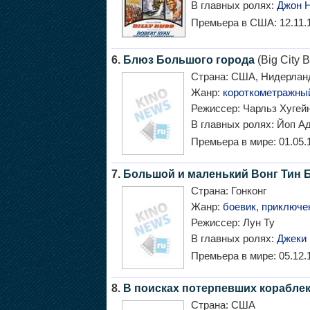
В главных ролях:
Джон 
Премьера в США:
12.11.
6.
Блюз Большого города
(Big City B
Страна:
США, Нидерлан
Жанр:
короткометражны
Режиссер:
Чарльз Хугейн
В главных ролях:
Йоп Ад
Премьера в мире:
01.05.
7.
Большой и маленький Вонг Тин 
Страна:
Гонконг
Жанр:
боевик
,
приключе
Режиссер:
Лун Ту
В главных ролях:
Джеки
Премьера в мире:
05.12.
8.
В поисках потерпевших корабле
Страна:
США