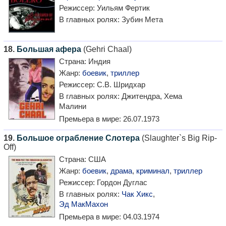
Режиссер:
Уильям Фертик
В главных ролях:
Зубин Мета
18.
Большая афера
(Gehri Chaal)
Страна:
Индия
Жанр:
боевик
,
триллер
Режиссер:
С.В. Шридхар
В главных ролях:
Джитендра, Хема
Малини
Премьера в мире:
26.07.1973
19.
Большое ограбление Слотера
(Slaughter`s Big Rip-
Off)
Страна:
США
Жанр:
боевик
,
драма
,
криминал
,
триллер
Режиссер:
Гордон Дуглас
В главных ролях:
Чак Хикс
,
Эд МакМахон
Премьера в мире:
04.03.1974