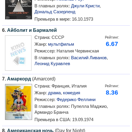
В главных ролях:
Джули Кристи
,
Дональд Сазерленд
Премьера в мире:
16.10.1973
6.
Айболит и Бармалей
Страна:
СССР
Рейтинг:
6.67
Жанр:
мультфильм
Режиссер:
Наталия Червинская
В главных ролях:
Василий Ливанов
,
Леонид Куравлев
7.
Амаркорд
(Amarcord)
Страна:
Франция, Италия
Рейтинг:
8.36
Жанр:
драма
,
комедия
Режиссер:
Федерико Феллини
В главных ролях:
Пупелла Маджио,
Армандо Бранча
Премьера в США:
19.09.1974
8.
Американская ночь
(Day for Night)