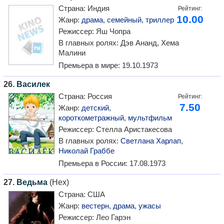
Страна:
Индия
Рейтинг:
10.00
Жанр:
драма
,
семейный
,
триллер
Режиссер:
Яш Чопра
В главных ролях:
Дэв Ананд, Хема
Малини
Премьера в мире:
19.10.1973
26.
Василек
Страна:
Россия
Рейтинг:
7.50
Жанр:
детский
,
короткометражный
,
мультфильм
Режиссер:
Стелла Аристакесова
В главных ролях:
Светлана Харлап
,
Николай Граббе
Премьера в России:
17.08.1973
27.
Ведьма
(Hex)
Страна:
США
Жанр:
вестерн
,
драма
,
ужасы
Режиссер:
Лео Гарэн