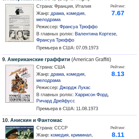
Страна:
Франция, Италия
Рейтинг:
7.67
Жанр:
драма
,
комедия
,
мелодрама
Режиссер:
Франсуа Трюффо
В главных ролях:
Валентина Кортезе
,
Франсуа Трюффо
Премьера в США:
07.09.1973
9.
Американские граффити
(American Graffiti)
Страна:
США
Рейтинг:
8.13
Жанр:
драма
,
комедия
,
мелодрама
Режиссер:
Джордж Лукас
В главных ролях:
Харрисон Форд
,
Ричард Дрейфусс
Премьера в США:
11.08.1973
10.
Анискин и Фантомас
Страна:
СССР
Рейтинг:
8.11
Жанр:
комедия
,
криминал
,