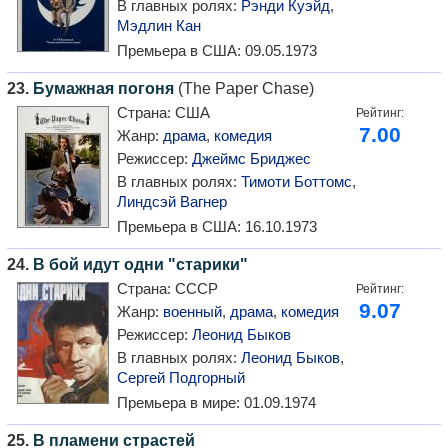
В главных ролях:
Рэнди Куэйд
,
Мэдлин Кан
Премьера в США:
09.05.1973
23.
Бумажная погоня
(The Paper Chase)
Страна:
США
Рейтинг:
7.00
Жанр:
драма
,
комедия
Режиссер:
Джеймс Бриджес
В главных ролях:
Тимоти Боттомс
,
Линдсэй Вагнер
Премьера в США:
16.10.1973
24.
В бой идут одни "старики"
Страна:
СССР
Рейтинг:
9.07
Жанр:
военный
,
драма
,
комедия
Режиссер:
Леонид Быков
В главных ролях:
Леонид Быков
,
Сергей Подгорный
Премьера в мире:
01.09.1974
25.
В пламени страстей