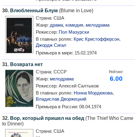
30.
Влюбленный Блум
(Blume in Love)
Страна:
США
Жанр:
драма
,
комедия
,
мелодрама
Режиссер:
Пол Мазурски
В главных ролях:
Крис Кристофферсон
,
Джордж Сигал
Премьера в мире:
15.02.1974
31.
Возврата нет
Страна:
СССР
Рейтинг:
6.00
Жанр:
мелодрама
Режиссер:
Алексей Салтыков
В главных ролях:
Нонна Мордюкова
,
Владислав Дворжецкий
Премьера в России:
08.04.1974
32.
Вор, который пришел на обед
(The Thief Who Came
to Dinner)
Страна:
США