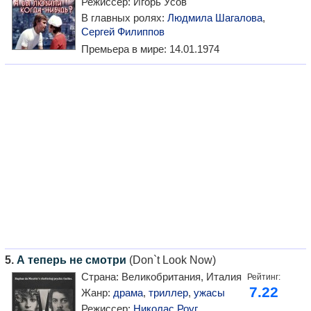
Режиссер:
Игорь Усов
В главных ролях:
Людмила Шагалова
,
Сергей Филиппов
Премьера в мире:
14.01.1974
5.
А теперь не смотри
(Don`t Look Now)
Страна:
Великобритания, Италия
Рейтинг:
7.22
Жанр:
драма
,
триллер
,
ужасы
Режиссер:
Николас Роуг