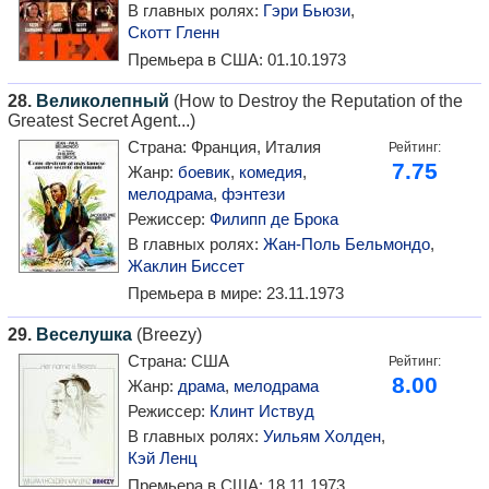
В главных ролях:
Гэри Бьюзи
,
Скотт Гленн
Премьера в США:
01.10.1973
28.
Великолепный
(How to Destroy the Reputation of the
Greatest Secret Agent...)
Страна:
Франция, Италия
Рейтинг:
7.75
Жанр:
боевик
,
комедия
,
мелодрама
,
фэнтези
Режиссер:
Филипп де Брока
В главных ролях:
Жан-Поль Бельмондо
,
Жаклин Биссет
Премьера в мире:
23.11.1973
29.
Веселушка
(Breezy)
Страна:
США
Рейтинг:
8.00
Жанр:
драма
,
мелодрама
Режиссер:
Клинт Иствуд
В главных ролях:
Уильям Холден
,
Кэй Ленц
Премьера в США:
18.11.1973