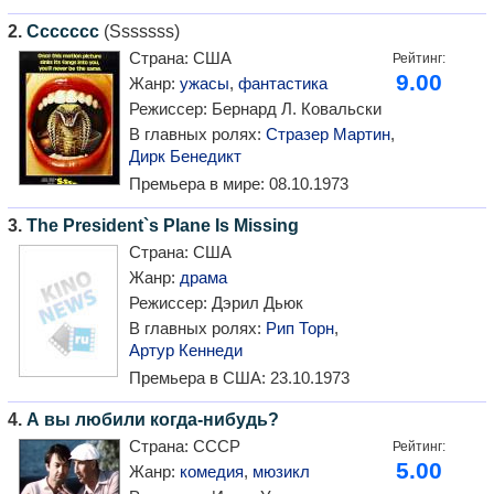
2.
Ccccccc
(Sssssss)
Страна:
США
Рейтинг:
9.00
Жанр:
ужасы
,
фантастика
Режиссер:
Бернард Л. Ковальски
В главных ролях:
Стразер Мартин
,
Дирк Бенедикт
Премьера в мире:
08.10.1973
3.
The President`s Plane Is Missing
Страна:
США
Жанр:
драма
Режиссер:
Дэрил Дьюк
В главных ролях:
Рип Торн
,
Артур Кеннеди
Премьера в США:
23.10.1973
4.
А вы любили когда-нибудь?
Страна:
СССР
Рейтинг:
5.00
Жанр:
комедия
,
мюзикл