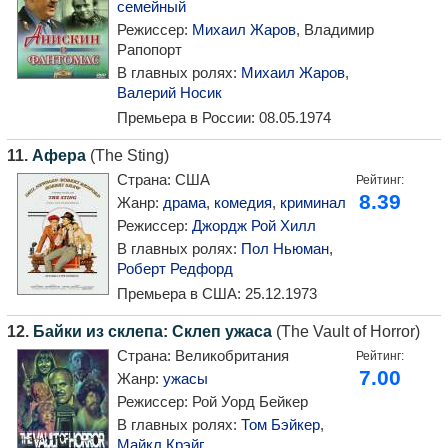
семейный
Режиссер:
Михаил Жаров
, Владимир
Рапопорт
В главных ролях:
Михаил Жаров
,
Валерий Носик
Премьера в России:
08.05.1974
11.
Афера
(The Sting)
Страна:
США
Рейтинг:
8.39
Жанр:
драма
,
комедия
,
криминал
Режиссер:
Джордж Рой Хилл
В главных ролях:
Пол Ньюман
,
Роберт Редфорд
Премьера в США:
25.12.1973
12.
Байки из склепа: Склеп ужаса
(The Vault of Horror)
Страна:
Великобритания
Рейтинг:
7.00
Жанр:
ужасы
Режиссер:
Рой Уорд Бейкер
В главных ролях:
Том Бэйкер
,
Майкл Крэйг