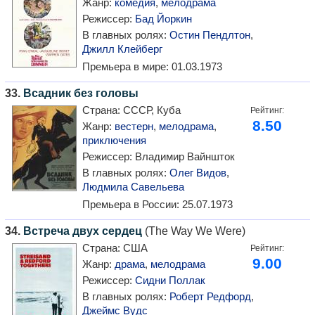
Жанр:
комедия
,
мелодрама
Режиссер:
Бад Йоркин
В главных ролях:
Остин Пендлтон
,
Джилл Клейберг
Премьера в мире:
01.03.1973
33.
Всадник без головы
Страна:
СССР, Куба
Рейтинг:
8.50
Жанр:
вестерн
,
мелодрама
,
приключения
Режиссер:
Владимир Вайншток
В главных ролях:
Олег Видов
,
Людмила Савельева
Премьера в России:
25.07.1973
34.
Встреча двух сердец
(The Way We Were)
Страна:
США
Рейтинг:
9.00
Жанр:
драма
,
мелодрама
Режиссер:
Сидни Поллак
В главных ролях:
Роберт Редфорд
,
Джеймс Вудс