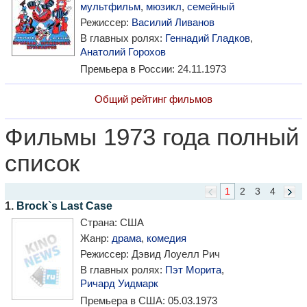
мультфильм
,
мюзикл
,
семейный
Режиссер:
Василий Ливанов
В главных ролях:
Геннадий Гладков
,
Анатолий Горохов
Премьера в России:
24.11.1973
Общий рейтинг фильмов
Фильмы 1973 года полный
список
1
2
3
4
1.
Brock`s Last Case
Страна:
США
Жанр:
драма
,
комедия
Режиссер:
Дэвид Лоуелл Рич
В главных ролях:
Пэт Морита
,
Ричард Уидмарк
Премьера в США:
05.03.1973