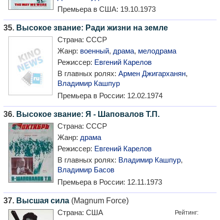
Премьера в США:
19.10.1973
35.
Высокое звание: Ради жизни на земле
Страна:
СССР
Жанр:
военный
,
драма
,
мелодрама
Режиссер:
Евгений Карелов
В главных ролях:
Армен Джигарханян
,
Владимир Кашпур
Премьера в России:
12.02.1974
36.
Высокое звание: Я - Шаповалов Т.П.
Страна:
СССР
Жанр:
драма
Режиссер:
Евгений Карелов
В главных ролях:
Владимир Кашпур
,
Владимир Басов
Премьера в России:
12.11.1973
37.
Высшая сила
(Magnum Force)
Страна:
США
Рейтинг: