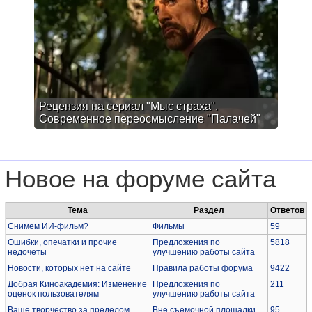
Рецензия на сериал "Мыс страха".
Современное переосмысление "Палачей"
Новое на форуме сайта
Тема
Раздел
Ответов
Снимем ИИ-фильм?
Фильмы
59
Ошибки, опечатки и прочие
Предложения по
5818
недочеты
улучшению работы сайта
Новости, которых нет на сайте
Правила работы форума
9422
Добрая Киноакадемия: Изменение
Предложения по
211
оценок пользователям
улучшению работы сайта
Ваше творчество за пределом
Вне съемочной площадки
95