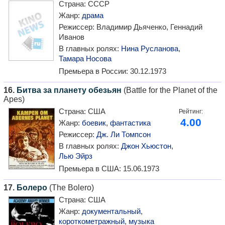
Страна:
СССР
Жанр:
драма
Режиссер:
Владимир Дьяченко, Геннадий
Иванов
В главных ролях:
Нина Русланова
,
Тамара Носова
Премьера в России:
30.12.1973
16.
Битва за планету обезьян
(Battle for the Planet of the
Apes)
Страна:
США
Рейтинг:
4.00
Жанр:
боевик
,
фантастика
Режиссер:
Дж. Ли Томпсон
В главных ролях:
Джон Хьюстон
,
Лью Эйрз
Премьера в США:
15.06.1973
17.
Болеро
(The Bolero)
Страна:
США
Жанр:
документальный
,
короткометражный
,
музыка