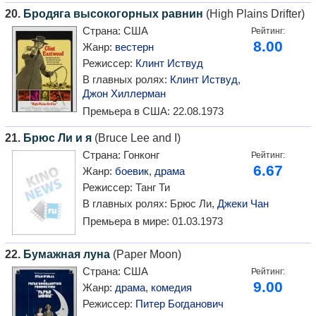
20.
Бродяга высокогорных равнин
(High Plains Drifter)
Страна:
США
Рейтинг:
8.00
Жанр:
вестерн
Режиссер:
Клинт Иствуд
В главных ролях:
Клинт Иствуд
,
Джон Хиллерман
Премьера в США:
22.08.1973
21.
Брюс Ли и я
(Bruce Lee and I)
Страна:
Гонконг
Рейтинг:
6.67
Жанр:
боевик
,
драма
Режиссер:
Танг Ти
В главных ролях:
Брюс Ли,
Джеки Чан
Премьера в мире:
01.03.1973
22.
Бумажная луна
(Paper Moon)
Страна:
США
Рейтинг:
9.00
Жанр:
драма
,
комедия
Режиссер:
Питер Богданович