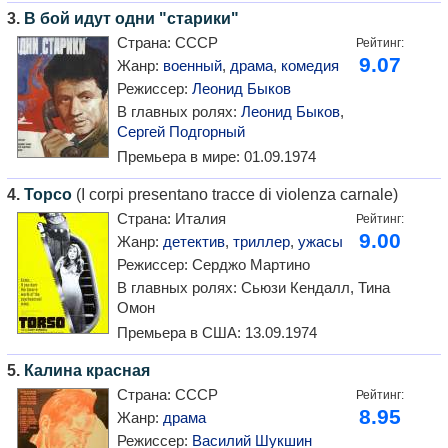
3.
В бой идут одни "старики"
Страна:
СССР
Рейтинг:
9.07
Жанр:
военный
,
драма
,
комедия
Режиссер:
Леонид Быков
В главных ролях:
Леонид Быков
,
Сергей Подгорный
Премьера в мире:
01.09.1974
4.
Торсо
(I corpi presentano tracce di violenza carnale)
Страна:
Италия
Рейтинг:
9.00
Жанр:
детектив
,
триллер
,
ужасы
Режиссер:
Серджо Мартино
В главных ролях:
Сьюзи Кендалл, Тина
Омон
Премьера в США:
13.09.1974
5.
Калина красная
Страна:
СССР
Рейтинг:
8.95
Жанр:
драма
Режиссер:
Василий Шукшин