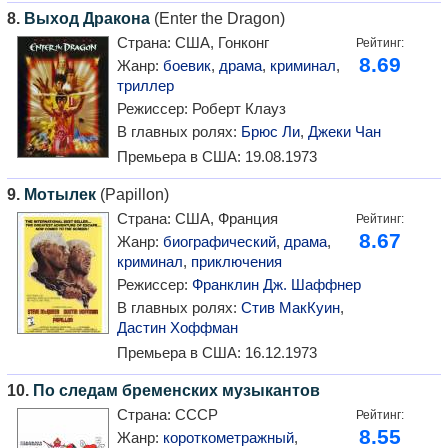
8.
Выход Дракона
(Enter the Dragon)
Страна:
США, Гонконг
Рейтинг:
8.69
Жанр:
боевик
,
драма
,
криминал
,
триллер
Режиссер:
Роберт Клауз
В главных ролях:
Брюс Ли
,
Джеки Чан
Премьера в США:
19.08.1973
9.
Мотылек
(Papillon)
Страна:
США, Франция
Рейтинг:
8.67
Жанр:
биографический
,
драма
,
криминал
,
приключения
Режиссер:
Франклин Дж. Шаффнер
В главных ролях:
Стив МакКуин
,
Дастин Хоффман
Премьера в США:
16.12.1973
10.
По следам бременских музыкантов
Страна:
СССР
Рейтинг:
8.55
Жанр:
короткометражный
,