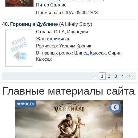
Питер Саллис
Премьера в США:
09.05.1973
40.
Горовиц в Дублине
(A Likely Story)
Страна:
США, Ирландия
Жанр:
криминал
Режиссер:
Уильям Кроник
В главных ролях:
Шинед Кьюсак
, Сирил
Кьюсак
1
2
3
4
Главные материалы сайта
НОВОСТЬ
8