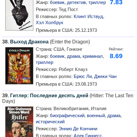
7.83
Жанр:
боевик
,
детектив
,
триллер
Режиссер:
Тед Пост
В главных ролях:
Клинт Иствуд
,
Хэл Холбрук
Премьера в США:
25.12.1973
38.
Выход Дракона
(Enter the Dragon)
Страна:
США, Гонконг
Рейтинг:
8.69
Жанр:
боевик
,
драма
,
криминал
,
триллер
Режиссер:
Роберт Клауз
В главных ролях:
Брюс Ли
,
Джеки Чан
Премьера в США:
19.08.1973
39.
Гитлер: Последние десять дней
(Hitler: The Last Ten
Days)
Страна:
Великобритания, Италия
Жанр:
биографический
,
военный
,
драма
,
исторический
Режиссер:
Эннио Де Кончини
В главных ролях:
Алек Гиннесс
,