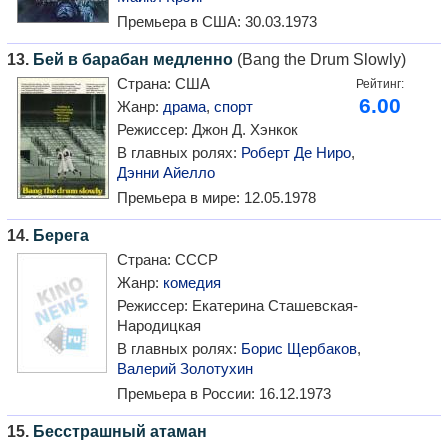
Премьера в США:
30.03.1973
13.
Бей в барабан медленно
(Bang the Drum Slowly)
Страна:
США
Рейтинг:
6.00
Жанр:
драма
,
спорт
Режиссер:
Джон Д. Хэнкок
В главных ролях:
Роберт Де Ниро
,
Дэнни Айелло
Премьера в мире:
12.05.1978
14.
Берега
Страна:
СССР
Жанр:
комедия
Режиссер:
Екатерина Сташевская-
Народицкая
В главных ролях:
Борис Щербаков
,
Валерий Золотухин
Премьера в России:
16.12.1973
15.
Бесстрашный атаман